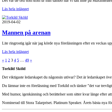
Det var de ord som kom ur min sambo när vi satt inne på Maximteater
Läs hela inlägget
2019-04-02
Mannen på arenan
Lite ringrostig igår när jag körde nya föreläsningen efter en veckas u
Läs hela inlägget
«
1
2
3
4
5
…
49
»
Torkild Sköld
Det viktigaste ledarskapet du någonsin utövar? Det är ledarskapet över
Du lämnar inte en föreläsning med Torkild och tänker ”det var trevli
Med humor, igenkänning och berättelser som sitter kvar länge efter att 
Nominerad till Stora Talarpriset. Platinum Speaker. Årets bästa nya fö