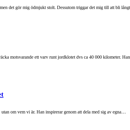
t men det gör mig ödmjukt stolt. Dessutom triggar det mig till att bli lå
träcka motsvarande ett varv runt jordklotet dvs ca 40 000 kilometer. Han
et
r, utan om vem vi är. Han inspirerar genom att dela med sig av egna…