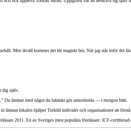
n och fick uppleva Torkild Sköld. Uppgiften var att beskriva sig själ
ppehåll. Men ikväll kommer det bli magiskt bra. När jag står inför det lä
 dig själv.
gt.” Du lämnar med något du faktiskt gör annorlunda — i morgon bitti.
ni lämnat lokalen hjälper Torkild individer och organisationer att först
reläsare 2011. En av Sveriges mest populära föreläsare. ICF-certifierad