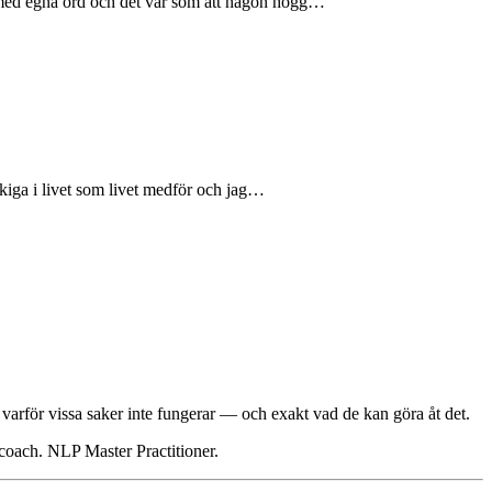
v med egna ord och det var som att någon högg…
skiga i livet som livet medför och jag…
å varför vissa saker inte fungerar — och exakt vad de kan göra åt det.
 coach. NLP Master Practitioner.