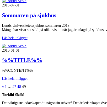
2013-07-31
Sommaren på sjukhus
Lunds Universitetetssjukhus sommaren 2013
Många har visat sitt stöd på olika vis nu när jag är inlagd på sjukhus
Läs hela inlägget
2010-01-01
%%TITLE%%
%%CONTENT%%
Läs hela inlägget
«
1
…
47
48
49
Torkild Sköld
Det viktigaste ledarskapet du någonsin utövar? Det är ledarskapet över