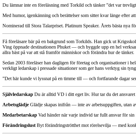
Du lämnar inte en föreläsning med Torkild och tänker ”det var trevli
Med humor, igenkänning och berättelser som sitter kvar länge efter att 
Nominerad till Stora Talarpriset. Platinum Speaker. Årets bästa nya fö
Få föreläsare bär på en bakgrund som Torkilds. Han gick ut Krigsskol
Ving öppnade destinationen Phuket — och byggde upp en hel verksamhet
allra bäst på var att stå framför människor och förändra hur de tänker.
Sedan 2003 föreläser han dagligen för företag och organisationer i 
verkligt ledarskap i pressade situationer som ger hans verktyg sin tyng
”Det här kunde vi lyssnat på en timme till — och fortfarande dagar sen
Självledarskap
Du är alltid VD i ditt eget liv. Hur tar du det ansvaret
Arbetsglädje
Glädje skapas inifrån — inte av arbetsuppgiften, utan av
Medarbetarskap
Vad händer när varje individ tar fullt ansvar för sin 
Förändringslust
Byt förändringströtthet mot rörelsevilja — med konk