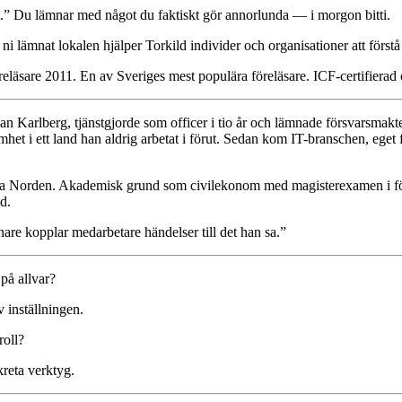
gt.” Du lämnar med något du faktiskt gör annorlunda — i morgon bitti.
ni lämnat lokalen hjälper Torkild individer och organisationer att först
reläsare 2011. En av Sveriges mest populära föreläsare. ICF-certifierad
an Karlberg, tjänstgjorde som officer i tio år och lämnade försvarsmak
 i ett land han aldrig arbetat i förut. Sedan kom IT-branschen, eget f
hela Norden. Akademisk grund som civilekonom med magisterexamen i för
d.
are kopplar medarbetare händelser till det han sa.”
 på allvar?
 inställningen.
roll?
reta verktyg.