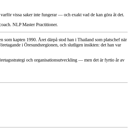
å varför vissa saker inte fungerar — och exakt vad de kan göra åt det.
 coach. NLP Master Practitioner.
ten som kapten 1990. Året därpå stod han i Thailand som platschef när
öretagande i Öresundsregionen, och slutligen insikten: det han var
etagsstrategi och organisationsutveckling — men det är fyrtio år av