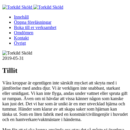
Skip
to
Innehåll
content
Öppna föreläsningar
Boka till er verksamhet
Omdömen
Kontakt
Övrigt
2019-05-31
Tillit
Våra kroppar är egentligen inte särskilt mycket att skryta med i
jämförelse med andra djur. Vi är verkligen inte snabbast, starkast
eller smidigast. Vi kan inte flyga, andas under vattnet eller spruta gift
ur rumpan. Även om ni hävdar att vissa känner någon som kanske
kan just det.
Det vi har som är unikt är en mer utvecklad hjärna och
tummar. Händer som klarar av att skapa saker som hjärnan kan
tänka ut. Som en liten fabrik med en konstnär/civilingenjör i huvudet
och en hantverkare/vaktmästare i händerna.
Men för att vi ska kunna använda oss utav det så måste vi överleva.