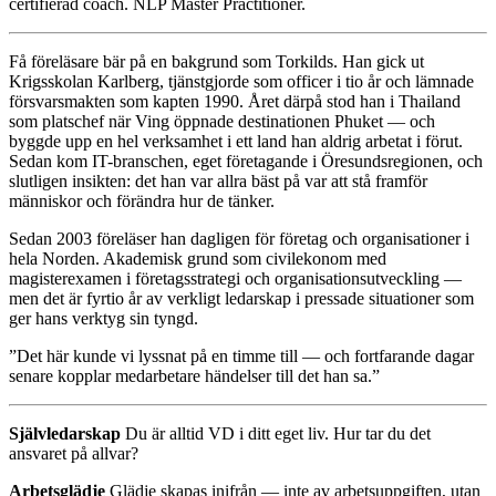
certifierad coach. NLP Master Practitioner.
Få föreläsare bär på en bakgrund som Torkilds. Han gick ut
Krigsskolan Karlberg, tjänstgjorde som officer i tio år och lämnade
försvarsmakten som kapten 1990. Året därpå stod han i Thailand
som platschef när Ving öppnade destinationen Phuket — och
byggde upp en hel verksamhet i ett land han aldrig arbetat i förut.
Sedan kom IT-branschen, eget företagande i Öresundsregionen, och
slutligen insikten: det han var allra bäst på var att stå framför
människor och förändra hur de tänker.
Sedan 2003 föreläser han dagligen för företag och organisationer i
hela Norden. Akademisk grund som civilekonom med
magisterexamen i företagsstrategi och organisationsutveckling —
men det är fyrtio år av verkligt ledarskap i pressade situationer som
ger hans verktyg sin tyngd.
”Det här kunde vi lyssnat på en timme till — och fortfarande dagar
senare kopplar medarbetare händelser till det han sa.”
Självledarskap
Du är alltid VD i ditt eget liv. Hur tar du det
ansvaret på allvar?
Arbetsglädje
Glädje skapas inifrån — inte av arbetsuppgiften, utan