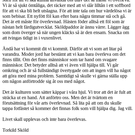
Vi är så sjukt ömtåliga, det räcker med att vi slår lilltån i ett soffbord
för att vi ska bli helt utslagna. För att inte tala om hur värdelösa vi är
som bebisar.
Ett nyfött föl kan efter bara några timmar stå och gå.
Det är ett måste för överlevnad. Hästen föder alltså ett föl som är
nästan helt färdigutvecklat. Sköldpaddor är ännu värre. Lägger ägg
som dom överger så när ungen kläcks så är den ensam. Snacka om
att tvingas tidigt in i vuxenlivet.
Ändå har vi kommit dit vi kommit. Därför att vi som art litar på
varandra. Moder jord har bestämt att vi kan bara överleva om det
finns tillit. Om det finns människor som tar hand om svagare
människor.
Det betyder alltså att vi även vill hjälpa till. Vi går
omkring och är så fullständigt övertygade om att ingen vill ha något
att göra med mina problem. Samtidigt så skulle vi gärna ställa upp
om någon anförtrodde sig åt oss med något.
Det är kulturen som sätter käppar i våra hjul. Vi tror att det är fult att
sträcka ut en hand. Att anförtro oss. Men det är tvärtom en
förutsättning för vår arts överlevnad. Så lita på att om du skulle
tappa fotfästet så kommer det finnas folk som vill hjälpa dig. Jag vill.
Livet skall upplevas och inte bara överlevas.
Torkild Sköld