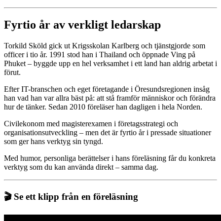
Fyrtio år av verkligt ledarskap
Torkild Sköld gick ut Krigsskolan Karlberg och tjänstgjorde som
officer i tio år. 1991 stod han i Thailand och öppnade Ving på
Phuket – byggde upp en hel verksamhet i ett land han aldrig arbetat i
förut.
Efter IT-branschen och eget företagande i Öresundsregionen insåg
han vad han var allra bäst på: att stå framför människor och förändra
hur de tänker. Sedan 2010 föreläser han dagligen i hela Norden.
Civilekonom med magisterexamen i företagsstrategi och
organisationsutveckling – men det är fyrtio år i pressade situationer
som ger hans verktyg sin tyngd.
Med humor, personliga berättelser i hans föreläsning får du konkreta
verktyg som du kan använda direkt – samma dag.
🎬 Se ett klipp från en föreläsning