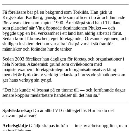
Få föreläsare bär på en bakgrund som Torkilds. Han gick ut
Krigsskolan Karlberg, tjänstgjorde som officer i tio år och lämnade
försvarsmakten som kapten 1990. Året därpå stod han i Thailand
som platschef när Ving öppnade destinationen Phuket — och
byggde upp en hel verksamhet i ett land han aldrig arbetat i förut.
Sedan kom IT-branschen, eget företagande i Öresundsregionen, och
slutligen insikten: det han var allra bäst på var att stå framför
människor och förändra hur de tänker.
Sedan 2003 föreläser han dagligen för företag och organisationer i
hela Norden. Akademisk grund som civilekonom med
magisterexamen i företagsstrategi och organisationsutveckling —
men det är fyrtio år av verkligt ledarskap i pressade situationer som
ger hans verktyg sin tyngd.
”Det här kunde vi lyssnat på en timme till — och fortfarande dagar
senare kopplar medarbetare händelser till det han sa.”
Självledarskap
Du är alltid VD i ditt eget liv. Hur tar du det
ansvaret på allvar?
Arbetsglädje
Glädje skapas inifrån — inte av arbetsuppgiften, utan
av inställningen.