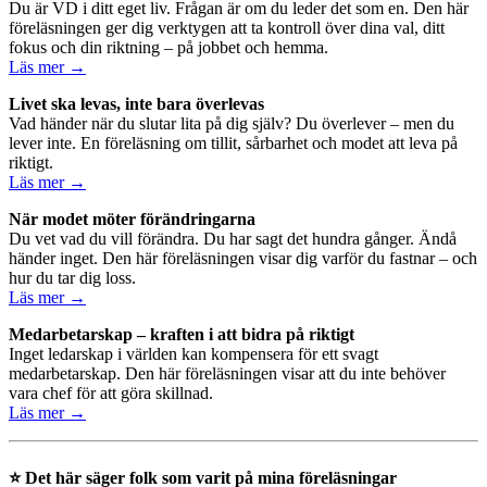
Du är VD i ditt eget liv. Frågan är om du leder det som en. Den här
föreläsningen ger dig verktygen att ta kontroll över dina val, ditt
fokus och din riktning – på jobbet och hemma.
Läs mer →
Livet ska levas, inte bara överlevas
Vad händer när du slutar lita på dig själv? Du överlever – men du
lever inte. En föreläsning om tillit, sårbarhet och modet att leva på
riktigt.
Läs mer →
När modet möter förändringarna
Du vet vad du vill förändra. Du har sagt det hundra gånger. Ändå
händer inget. Den här föreläsningen visar dig varför du fastnar – och
hur du tar dig loss.
Läs mer →
Medarbetarskap – kraften i att bidra på riktigt
Inget ledarskap i världen kan kompensera för ett svagt
medarbetarskap. Den här föreläsningen visar att du inte behöver
vara chef för att göra skillnad.
Läs mer →
⭐ Det här säger folk som varit på mina föreläsningar