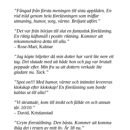
”Fångad från första meningen till sista applåden. En
röd tråd genom hela föreläsningen som träffar
utmaning, humor, sorg, värme. Briljant utfört.”
”Det var från början till slut en fantastisk föreläsning.
En riktig käftsmäll i positiv riktning. Kommer att
rekommendera detta till alla.”
– Rose-Mari, Kalmar
”Jag köpte biljetter då min dotter har varit lite nere ett
tag. Det slutade med att både hon och jag var brutalt
peppade efter. Min fru sa att dottern verkade lite
gladare nu. Tack.”
”Spot on!!! Med humor, värme och intimitet levereras
klokskap efter klokskap! En föreläsning som borde
kablas ut till alla!”
”Vi skrattade, kom till insikt och fällde en och annan
tår. 10/10.”
– David, Kristianstad
”Grym föreställning. Den bästa. Kommer att komma
ihåg det i resten av mitt liv. Är 38 nu.”