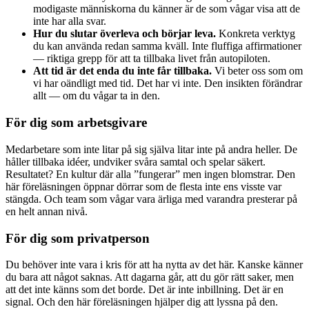
modigaste människorna du känner är de som vågar visa att de
inte har alla svar.
Hur du slutar överleva och börjar leva.
Konkreta verktyg
du kan använda redan samma kväll. Inte fluffiga affirmationer
— riktiga grepp för att ta tillbaka livet från autopiloten.
Att tid är det enda du inte får tillbaka.
Vi beter oss som om
vi har oändligt med tid. Det har vi inte. Den insikten förändrar
allt — om du vågar ta in den.
För dig som arbetsgivare
Medarbetare som inte litar på sig själva litar inte på andra heller. De
håller tillbaka idéer, undviker svåra samtal och spelar säkert.
Resultatet? En kultur där alla ”fungerar” men ingen blomstrar. Den
här föreläsningen öppnar dörrar som de flesta inte ens visste var
stängda. Och team som vågar vara ärliga med varandra presterar på
en helt annan nivå.
För dig som privatperson
Du behöver inte vara i kris för att ha nytta av det här. Kanske känner
du bara att något saknas. Att dagarna går, att du gör rätt saker, men
att det inte känns som det borde. Det är inte inbillning. Det är en
signal. Och den här föreläsningen hjälper dig att lyssna på den.