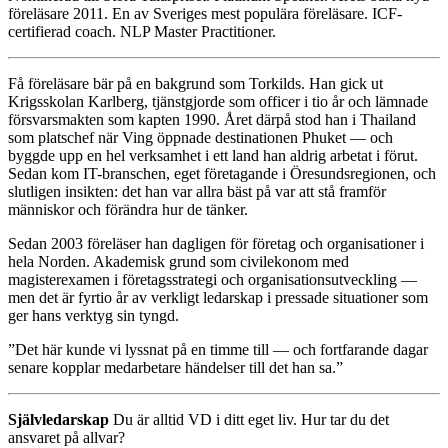
föreläsare 2011. En av Sveriges mest populära föreläsare. ICF-
certifierad coach. NLP Master Practitioner.
Få föreläsare bär på en bakgrund som Torkilds. Han gick ut
Krigsskolan Karlberg, tjänstgjorde som officer i tio år och lämnade
försvarsmakten som kapten 1990. Året därpå stod han i Thailand
som platschef när Ving öppnade destinationen Phuket — och
byggde upp en hel verksamhet i ett land han aldrig arbetat i förut.
Sedan kom IT-branschen, eget företagande i Öresundsregionen, och
slutligen insikten: det han var allra bäst på var att stå framför
människor och förändra hur de tänker.
Sedan 2003 föreläser han dagligen för företag och organisationer i
hela Norden. Akademisk grund som civilekonom med
magisterexamen i företagsstrategi och organisationsutveckling —
men det är fyrtio år av verkligt ledarskap i pressade situationer som
ger hans verktyg sin tyngd.
”Det här kunde vi lyssnat på en timme till — och fortfarande dagar
senare kopplar medarbetare händelser till det han sa.”
Självledarskap
Du är alltid VD i ditt eget liv. Hur tar du det
ansvaret på allvar?