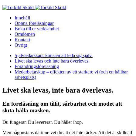
Skip
to
Innehåll
content
Öppna föreläsningar
Boka till er verksamhet
Omdömen
Kontakt
Övrigt
Självledarskap- konsten att leda sig själv.
Livet ska levas och inte bara överlevas.
Förändringsföreläsning
Medarbetarskap – effekten av ett starkare vi (och en hållbar
arbetsplats)
Livet ska levas, inte bara överlevas.
En föreläsning om tillit, sårbarhet och modet att
sluta hålla masken.
Du fungerar. Du levererar. Du håller ihop.
Men någonstans därinne vet du att det inte räcker. Att det är skillnad