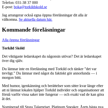
Telefon: 031-38 37 000
E-post:
boka@torkildskold.se
Jag arrangerar också egna öppna föreläsningar dit alla är
välkomna.
Se aktuella datum här.
Kommande föreläsningar
Alla öppna föreläsningar
Torkild Sköld
Det viktigaste ledarskapet du någonsin utövar? Det är ledarskapet
över dig själv.
Du lämnar inte en föreläsning med Torkild och tänker ”det var
trevligt.” Du lämnar med något du faktiskt gör annorlunda — i
morgon bitti.
Med humor, igenkänning och berättelser som sitter kvar länge efter
att ni lämnat lokalen hjälper Torkild individer och organisationer att
förstå varför vissa saker inte fungerar — och exakt vad de kan göra
åt det.
Nominerad till Stora Talarpriset. Platinum Speaker. Årets bästa nya