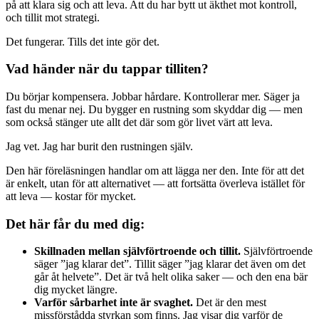
på att klara sig och att leva. Att du har bytt ut äkthet mot kontroll,
och tillit mot strategi.
Det fungerar. Tills det inte gör det.
Vad händer när du tappar tilliten?
Du börjar kompensera. Jobbar hårdare. Kontrollerar mer. Säger ja
fast du menar nej. Du bygger en rustning som skyddar dig — men
som också stänger ute allt det där som gör livet värt att leva.
Jag vet. Jag har burit den rustningen själv.
Den här föreläsningen handlar om att lägga ner den. Inte för att det
är enkelt, utan för att alternativet — att fortsätta överleva istället för
att leva — kostar för mycket.
Det här får du med dig:
Skillnaden mellan självförtroende och tillit.
Självförtroende
säger ”jag klarar det”. Tillit säger ”jag klarar det även om det
går åt helvete”. Det är två helt olika saker — och den ena bär
dig mycket längre.
Varför sårbarhet inte är svaghet.
Det är den mest
missförstådda styrkan som finns. Jag visar dig varför de