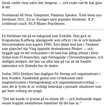
förstå varför vissa saker inte fungerar — och exakt vad de kan göra
åt det.
Nominerad till Stora Talarpriset. Platinum Speaker. Årets bästa nya
föreläsare 2011. En av Sveriges mest populära föreläsare. ICF-
certifierad coach. NLP Master Practitioner.
Få föreläsare bär på en bakgrund som Torkilds. Han gick ut
Krigsskolan Karlberg, tjänstgjorde som officer i tio år och lämnade
försvarsmakten som kapten 1990. Året därpå stod han i Thailand
som platschef när Ving öppnade destinationen Phuket — och
byggde upp en hel verksamhet i ett land han aldrig arbetat i förut.
Sedan kom IT-branschen, eget företagande i Öresundsregionen, och
slutligen insikten: det han var allra bäst på var att stå framför
människor och förändra hur de tänker.
Sedan 2003 föreläser han dagligen för företag och organisationer i
hela Norden. Akademisk grund som civilekonom med
magisterexamen i företagsstrategi och organisationsutveckling —
men det är fyrtio år av verkligt ledarskap i pressade situationer som
ger hans verktyg sin tyngd.
”Det här kunde vi lyssnat på en timme till — och fortfarande dagar
senare kopplar medarbetare händelser till det han sa.”