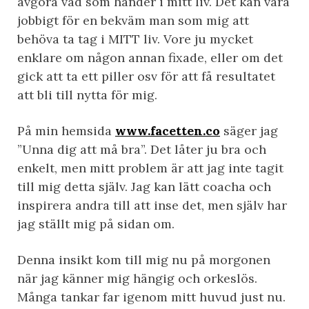
avgöra vad som händer i mitt liv. Det kan vara
jobbigt för en bekväm man som mig att
behöva ta tag i MITT liv. Vore ju mycket
enklare om någon annan fixade, eller om det
gick att ta ett piller osv för att få resultatet
att bli till nytta för mig.
På min hemsida
www.facetten.co
säger jag
”Unna dig att må bra”. Det låter ju bra och
enkelt, men mitt problem är att jag inte tagit
till mig detta själv. Jag kan lätt coacha och
inspirera andra till att inse det, men själv har
jag ställt mig på sidan om.
Denna insikt kom till mig nu på morgonen
när jag känner mig hängig och orkeslös.
Många tankar far igenom mitt huvud just nu.