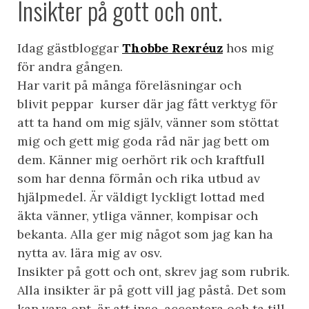
Insikter på gott och ont.
Idag gästbloggar
Thobbe Rexréuz
hos mig
för andra gången.
Har varit på många föreläsningar och
blivit peppar kurser där jag fått verktyg för
att ta hand om mig själv, vänner som stöttat
mig och gett mig goda råd när jag bett om
dem. Känner mig oerhört rik och kraftfull
som har denna förmån och rika utbud av
hjälpmedel. Är väldigt lyckligt lottad med
äkta vänner, ytliga vänner, kompisar och
bekanta. Alla ger mig något som jag kan ha
nytta av. lära mig av osv.
Insikter på gott och ont, skrev jag som rubrik.
Alla insikter är på gott vill jag påstå. Det som
kan vara ont, är att inse, acceptera och ta till