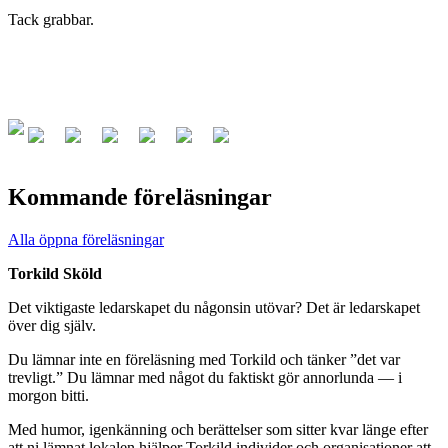
Tack grabbar.
Kommande föreläsningar
Alla öppna föreläsningar
Torkild Sköld
Det viktigaste ledarskapet du någonsin utövar? Det är ledarskapet
över dig själv.
Du lämnar inte en föreläsning med Torkild och tänker ”det var
trevligt.” Du lämnar med något du faktiskt gör annorlunda — i
morgon bitti.
Med humor, igenkänning och berättelser som sitter kvar länge efter
att ni lämnat lokalen hjälper Torkild individer och organisationer att