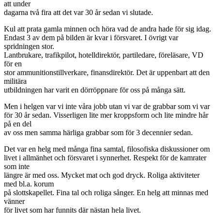
att under
dagarna två fira att det var 30 år sedan vi slutade.
Kul att prata gamla minnen och höra vad de andra hade för sig idag.
Endast 3 av dem på bilden är kvar i försvaret. I övrigt var
spridningen stor.
Lantbrukare, trafikpilot, hotelldirektör, partiledare, föreläsare, VD
för en
stor ammunitionstillverkare, finansdirektör. Det är uppenbart att den
militära
utbildningen har varit en dörröppnare för oss på många sätt.
Men i helgen var vi inte våra jobb utan vi var de grabbar som vi var
för 30 år sedan. Visserligen lite mer kroppsform och lite mindre hår
på en del
av oss men samma härliga grabbar som för 3 decennier sedan.
Det var en helg med många fina samtal, filosofiska diskussioner om
livet i allmänhet och försvaret i synnerhet. Respekt för de kamrater
som inte
längre är med oss. Mycket mat och god dryck. Roliga aktiviteter
med bl.a. korum
på slottskapellet. Fina tal och roliga sånger. En helg att minnas med
vänner
för livet som har funnits där nästan hela livet.