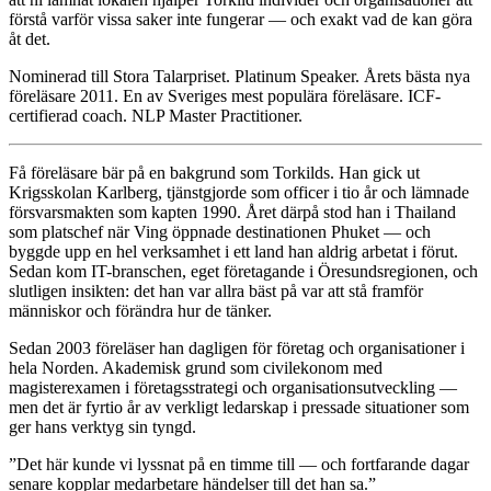
förstå varför vissa saker inte fungerar — och exakt vad de kan göra
åt det.
Nominerad till Stora Talarpriset. Platinum Speaker. Årets bästa nya
föreläsare 2011. En av Sveriges mest populära föreläsare. ICF-
certifierad coach. NLP Master Practitioner.
Få föreläsare bär på en bakgrund som Torkilds. Han gick ut
Krigsskolan Karlberg, tjänstgjorde som officer i tio år och lämnade
försvarsmakten som kapten 1990. Året därpå stod han i Thailand
som platschef när Ving öppnade destinationen Phuket — och
byggde upp en hel verksamhet i ett land han aldrig arbetat i förut.
Sedan kom IT-branschen, eget företagande i Öresundsregionen, och
slutligen insikten: det han var allra bäst på var att stå framför
människor och förändra hur de tänker.
Sedan 2003 föreläser han dagligen för företag och organisationer i
hela Norden. Akademisk grund som civilekonom med
magisterexamen i företagsstrategi och organisationsutveckling —
men det är fyrtio år av verkligt ledarskap i pressade situationer som
ger hans verktyg sin tyngd.
”Det här kunde vi lyssnat på en timme till — och fortfarande dagar
senare kopplar medarbetare händelser till det han sa.”