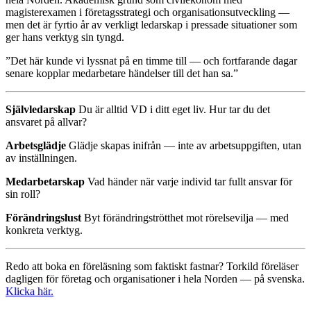
magisterexamen i företagsstrategi och organisationsutveckling —
men det är fyrtio år av verkligt ledarskap i pressade situationer som
ger hans verktyg sin tyngd.
”Det här kunde vi lyssnat på en timme till — och fortfarande dagar
senare kopplar medarbetare händelser till det han sa.”
Självledarskap
Du är alltid VD i ditt eget liv. Hur tar du det
ansvaret på allvar?
Arbetsglädje
Glädje skapas inifrån — inte av arbetsuppgiften, utan
av inställningen.
Medarbetarskap
Vad händer när varje individ tar fullt ansvar för
sin roll?
Förändringslust
Byt förändringströtthet mot rörelsevilja — med
konkreta verktyg.
Redo att boka en föreläsning som faktiskt fastnar? Torkild föreläser
dagligen för företag och organisationer i hela Norden — på svenska.
Klicka här.