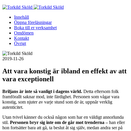
Skip
to
Innehåll
content
Öppna föreläsningar
Boka till er verksamhet
Omdömen
Kontakt
Övrigt
2019-11-26
Att vara konstig är ibland en effekt av att
vara exceptionell
Briljans är inte så vanligt i dagens värld.
Detta eftersom folk
framförallt saknar mod, inte färdighet. Personen som vågar vara
konstig, som njuter av varje stund som de är, uppnår verklig
autenticitet.
Utan tvivel känner du också någon som har en väldigt annorlunda
stil.
Personen bryr sig inte om de går mot trenderna –
han eller
hon fortsätter bara att gå, ta beslut åt sig själv, medan andra ser på