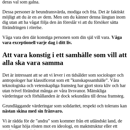
deras val som galna.
Dessa personer är beundransvärda, modiga och fria. Det är faktiskt
möjligt att du är en av dem. Men om du känner denna längtan inom
dig utan att ha vågat följa den än föreslår vi att du försöker sätta
förändringen i rörelse.
Våga vara den där konstiga personen som din själ vill vara.
Våga
vara exceptionell varje dag i ditt liv.
Att vara konstig i ett samhälle som vill att
alla ska vara samma
Det är intressant att se att vi lever i en tidsålder som sociologer och
antropologer har klassificerat som ett ”kunskapssamhälle”. Våra
teknologiska och vetenskapliga framsteg har gjort stora kliv och har
utan tvivel förändrat många av våra livsvanor. Mänskliga
värderingar och förhållanden är dock sekundära till dessa framsteg.
Grundläggande värderingar som solidaritet, respekt och tolerans kan
nästan skina med sin frånvaro.
Vi är rädda för de ”andra” som kommer från ett utländskt land, de
som vågar höja rösten mot en ideologi, en maktstruktur eller ett