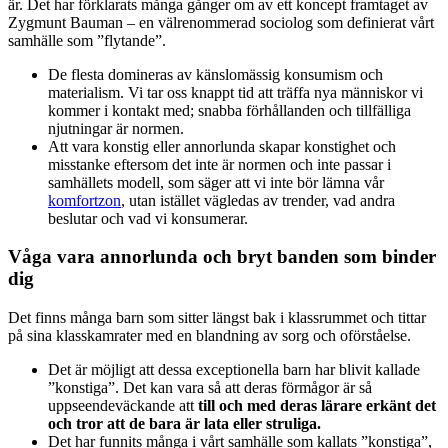
är. Det har förklarats många gånger om av ett koncept framtaget av
Zygmunt Bauman – en välrenommerad sociolog som definierat vårt
samhälle som ”flytande”.
De flesta domineras av känslomässig konsumism och
materialism. Vi tar oss knappt tid att träffa nya människor vi
kommer i kontakt med; snabba förhållanden och tillfälliga
njutningar är normen.
Att vara konstig eller annorlunda skapar konstighet och
misstanke eftersom det inte är normen och inte passar i
samhällets modell, som säger att vi inte bör lämna vår
komfortzon
, utan istället vägledas av trender, vad andra
beslutar och vad vi konsumerar.
Våga vara annorlunda och bryt banden som binder
dig
Det finns många barn som sitter längst bak i klassrummet och tittar
på sina klasskamrater med en blandning av sorg och oförståelse.
Det är möjligt att dessa exceptionella barn har blivit kallade
”konstiga”. Det kan vara så att deras förmågor är så
uppseendeväckande att
till och med deras lärare erkänt det
och tror att de bara är lata eller struliga.
Det har funnits många i vårt samhälle som kallats ”konstiga”,