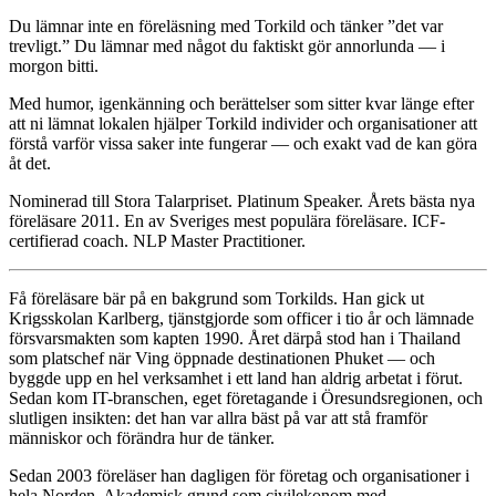
Du lämnar inte en föreläsning med Torkild och tänker ”det var
trevligt.” Du lämnar med något du faktiskt gör annorlunda — i
morgon bitti.
Med humor, igenkänning och berättelser som sitter kvar länge efter
att ni lämnat lokalen hjälper Torkild individer och organisationer att
förstå varför vissa saker inte fungerar — och exakt vad de kan göra
åt det.
Nominerad till Stora Talarpriset. Platinum Speaker. Årets bästa nya
föreläsare 2011. En av Sveriges mest populära föreläsare. ICF-
certifierad coach. NLP Master Practitioner.
Få föreläsare bär på en bakgrund som Torkilds. Han gick ut
Krigsskolan Karlberg, tjänstgjorde som officer i tio år och lämnade
försvarsmakten som kapten 1990. Året därpå stod han i Thailand
som platschef när Ving öppnade destinationen Phuket — och
byggde upp en hel verksamhet i ett land han aldrig arbetat i förut.
Sedan kom IT-branschen, eget företagande i Öresundsregionen, och
slutligen insikten: det han var allra bäst på var att stå framför
människor och förändra hur de tänker.
Sedan 2003 föreläser han dagligen för företag och organisationer i
hela Norden. Akademisk grund som civilekonom med