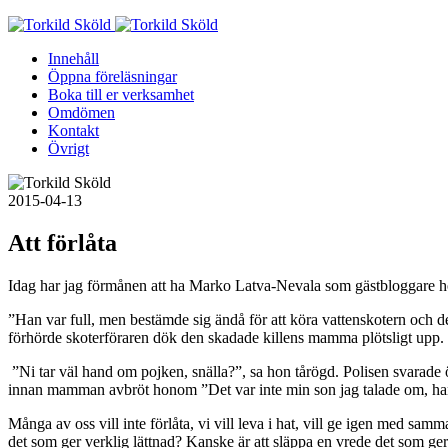
Skip
to
Innehåll
content
Öppna föreläsningar
Boka till er verksamhet
Omdömen
Kontakt
Övrigt
2015-04-13
Att förlåta
Idag har jag förmånen att ha Marko Latva-Nevala som gästbloggare h
”Han var full, men bestämde sig ändå för att köra vattenskotern och d
förhörde skoterföraren dök den skadade killens mamma plötsligt upp.
”Ni tar väl hand om pojken, snälla?”, sa hon tårögd. Polisen svarade öm
innan mamman avbröt honom ”Det var inte min son jag talade om, han
Många av oss vill inte förlåta, vi vill leva i hat, vill ge igen med s
det som ger verklig lättnad? Kanske är att släppa en vrede det som ger gl