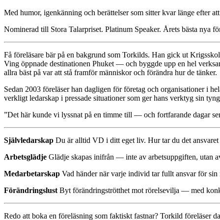
Med humor, igenkänning och berättelser som sitter kvar länge efter att 
Nominerad till Stora Talarpriset. Platinum Speaker. Årets bästa nya fö
Få föreläsare bär på en bakgrund som Torkilds. Han gick ut Krigsskol
Ving öppnade destinationen Phuket — och byggde upp en hel verksamhet
allra bäst på var att stå framför människor och förändra hur de tänker.
Sedan 2003 föreläser han dagligen för företag och organisationer i 
verkligt ledarskap i pressade situationer som ger hans verktyg sin tyng
”Det här kunde vi lyssnat på en timme till — och fortfarande dagar sen
Självledarskap
Du är alltid VD i ditt eget liv. Hur tar du det ansvaret
Arbetsglädje
Glädje skapas inifrån — inte av arbetsuppgiften, utan av
Medarbetarskap
Vad händer när varje individ tar fullt ansvar för sin 
Förändringslust
Byt förändringströtthet mot rörelsevilja — med konk
Redo att boka en föreläsning som faktiskt fastnar? Torkild föreläser 