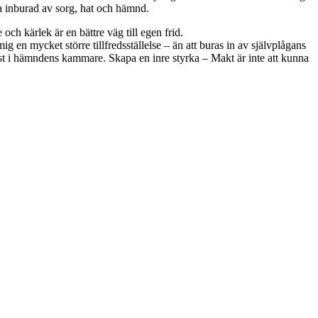
ara inburad av sorg, hat och hämnd.
 och kärlek är en bättre väg till egen frid.
mig en mycket större tillfredsställelse – än att buras in av självplågans
ig låst i hämndens kammare. Skapa en inre styrka – Makt är inte att kunna