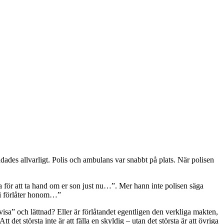
ades allvarligt. Polis och ambulans var snabbt på plats. När polisen
ta för att ta hand om er son just nu…”. Mer hann inte polisen säga
 vi förlåter honom…”
visa” och lättnad? Eller är förlåtandet egentligen den verkliga makten,
 det största inte är att fälla en skyldig – utan det största är att övriga