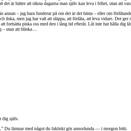
tt det är bättre att räkna dagarna man själv kan leva i frihet, utan att v
t nån annan – jag bara funderar på om det är det bästa – eller om förlåtande
 ilska, men jag har valt att släppa, att förlåta, att leva vidare. Det ger 
n att fortsätta piska oss med den i lång tid efteråt. Låt inte hat hålla d
gg – utan att blinka…
 dig själv.
gt.” Du lämnar med något du faktiskt gör annorlunda — i morgon bitti.