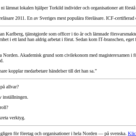
ni lämnat lokalen hjälper Torkild individer och organisationer att först
reläsare 2011. En av Sveriges mest populära föreläsare. ICF-certifierad
an Karlberg, tjänstgjorde som officer i tio år och lämnade försvarsmak
 i ett land han aldrig arbetat i förut. Sedan kom IT-branschen, eget f
hela Norden. Akademisk grund som civilekonom med magisterexamen i för
d.
are kopplar medarbetare händelser till det han sa.”
 på allvar?
 inställningen.
roll?
reta verktyg.
dagligen för företag och organisationer i hela Norden — på svenska.
Klic