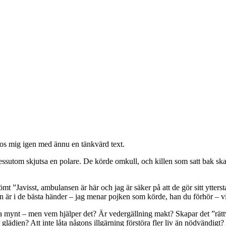
os mig igen med ännu en tänkvärd text.
essutom skjutsa en polare. De körde omkull, och killen som satt bak skad
t ”Javisst, ambulansen är här och jag är säker på att de gör sitt ytters
 är i de bästa händer – jag menar pojken som körde, han du förhör –
amma mynt – men vem hjälper det? Är vedergällning makt? Skapar det ”rätt
ädjen? Att inte låta någons illgärning förstöra fler liv än nödvändigt? Att