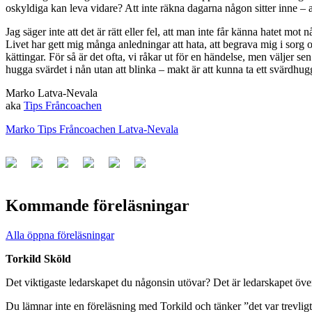
oskyldiga kan leva vidare? Att inte räkna dagarna någon sitter inne – a
Jag säger inte att det är rätt eller fel, att man inte får känna hatet mo
Livet har gett mig många anledningar att hata, att begrava mig i sorg och
kättingar. För så är det ofta, vi råkar ut för en händelse, men väljer se
hugga svärdet i nån utan att blinka – makt är att kunna ta ett svärdhu
Marko Latva-Nevala
aka
Tips Fråncoachen
Marko Tips Fråncoachen Latva-Nevala
Kommande föreläsningar
Alla öppna föreläsningar
Torkild Sköld
Det viktigaste ledarskapet du någonsin utövar? Det är ledarskapet över
Du lämnar inte en föreläsning med Torkild och tänker ”det var trevli