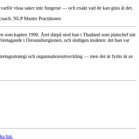
å varför vissa saker inte fungerar — och exakt vad de kan göra åt det.
 coach. NLP Master Practitioner.
ten som kapten 1990. Året därpå stod han i Thailand som platschef när
öretagande i Öresundsregionen, och slutligen insikten: det han var
etagsstrategi och organisationsutveckling — men det är fyrtio år av
ka här.