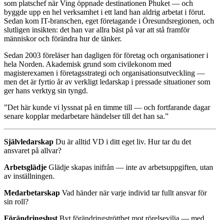
som platschef när Ving öppnade destinationen Phuket — och
byggde upp en hel verksamhet i ett land han aldrig arbetat i förut.
Sedan kom IT-branschen, eget företagande i Öresundsregionen, och
slutligen insikten: det han var allra bäst på var att stå framför
människor och förändra hur de tänker.
Sedan 2003 föreläser han dagligen för företag och organisationer i
hela Norden. Akademisk grund som civilekonom med
magisterexamen i företagsstrategi och organisationsutveckling —
men det är fyrtio år av verkligt ledarskap i pressade situationer som
ger hans verktyg sin tyngd.
”Det här kunde vi lyssnat på en timme till — och fortfarande dagar
senare kopplar medarbetare händelser till det han sa.”
Självledarskap
Du är alltid VD i ditt eget liv. Hur tar du det
ansvaret på allvar?
Arbetsglädje
Glädje skapas inifrån — inte av arbetsuppgiften, utan
av inställningen.
Medarbetarskap
Vad händer när varje individ tar fullt ansvar för
sin roll?
Förändringslust
Byt förändringströtthet mot rörelsevilja — med