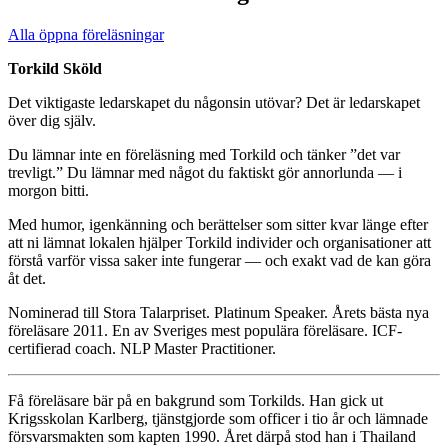
Alla öppna föreläsningar
Torkild Sköld
Det viktigaste ledarskapet du någonsin utövar? Det är ledarskapet
över dig själv.
Du lämnar inte en föreläsning med Torkild och tänker ”det var
trevligt.” Du lämnar med något du faktiskt gör annorlunda — i
morgon bitti.
Med humor, igenkänning och berättelser som sitter kvar länge efter
att ni lämnat lokalen hjälper Torkild individer och organisationer att
förstå varför vissa saker inte fungerar — och exakt vad de kan göra
åt det.
Nominerad till Stora Talarpriset. Platinum Speaker. Årets bästa nya
föreläsare 2011. En av Sveriges mest populära föreläsare. ICF-
certifierad coach. NLP Master Practitioner.
Få föreläsare bär på en bakgrund som Torkilds. Han gick ut
Krigsskolan Karlberg, tjänstgjorde som officer i tio år och lämnade
försvarsmakten som kapten 1990. Året därpå stod han i Thailand