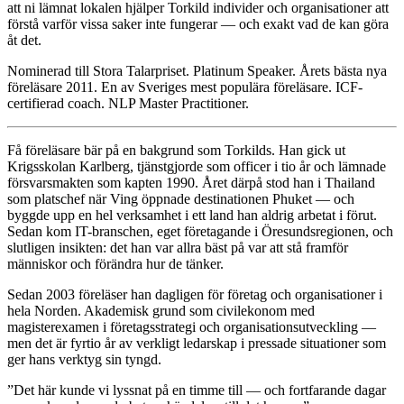
att ni lämnat lokalen hjälper Torkild individer och organisationer att
förstå varför vissa saker inte fungerar — och exakt vad de kan göra
åt det.
Nominerad till Stora Talarpriset. Platinum Speaker. Årets bästa nya
föreläsare 2011. En av Sveriges mest populära föreläsare. ICF-
certifierad coach. NLP Master Practitioner.
Få föreläsare bär på en bakgrund som Torkilds. Han gick ut
Krigsskolan Karlberg, tjänstgjorde som officer i tio år och lämnade
försvarsmakten som kapten 1990. Året därpå stod han i Thailand
som platschef när Ving öppnade destinationen Phuket — och
byggde upp en hel verksamhet i ett land han aldrig arbetat i förut.
Sedan kom IT-branschen, eget företagande i Öresundsregionen, och
slutligen insikten: det han var allra bäst på var att stå framför
människor och förändra hur de tänker.
Sedan 2003 föreläser han dagligen för företag och organisationer i
hela Norden. Akademisk grund som civilekonom med
magisterexamen i företagsstrategi och organisationsutveckling —
men det är fyrtio år av verkligt ledarskap i pressade situationer som
ger hans verktyg sin tyngd.
”Det här kunde vi lyssnat på en timme till — och fortfarande dagar