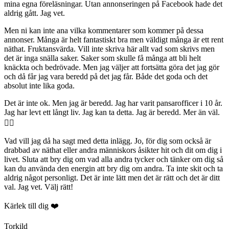
mina egna föreläsningar. Utan annonseringen på Facebook hade det
aldrig gått. Jag vet.
Men ni kan inte ana vilka kommentarer som kommer på dessa
annonser. Många är helt fantastiskt bra men väldigt många är ett rent
näthat. Fruktansvärda. Vill inte skriva här allt vad som skrivs men
det är inga snälla saker. Saker som skulle få många att bli helt
knäckta och bedrövade. Men jag väljer att fortsätta göra det jag gör
och då får jag vara beredd på det jag får. Både det goda och det
absolut inte lika goda.
Det är inte ok. Men jag är beredd. Jag har varit pansarofficer i 10 år.
Jag har levt ett långt liv. Jag kan ta detta. Jag är beredd. Mer än väl.
👍🏻
Vad vill jag då ha sagt med detta inlägg. Jo, för dig som också är
drabbad av näthat eller andra människors åsikter hit och dit om dig i
livet. Sluta att bry dig om vad alla andra tycker och tänker om dig så
kan du använda den energin att bry dig om andra. Ta inte skit och ta
aldrig något personligt. Det är inte lätt men det är rätt och det är ditt
val. Jag vet. Välj rätt!
Kärlek till dig ❤️
Torkild