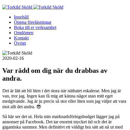
Skip
to
Innehåll
content
Öppna föreläsningar
Boka till er verksamhet
Omdömen
Kontakt
Övrigt
2020-02-16
Var rädd om dig när du drabbas av
andra.
Det är lätt att bli liten i det stora när näthatet eskalerar. Men jag är
van, tror jag. Ingen kan få mig att känna något utan mitt eget
medgivande. Jag är ju precis så stor eller liten som jag väljer att vara
mot allt det andra. 😎
Så här ser det ut. Hela min marknadsföringsbudget lägger jag på
annonser på Facebook. Det tar enormt mycket tid och det är
gigantiska summor. Men definitivt ett väldigt bra sätt att nå ut med