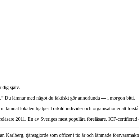
 dig själv.
gt.” Du lämnar med något du faktiskt gör annorlunda — i morgon bitti.
ni lämnat lokalen hjälper Torkild individer och organisationer att först
reläsare 2011. En av Sveriges mest populära föreläsare. ICF-certifierad
an Karlberg, tjänstgjorde som officer i tio år och lämnade försvarsmak