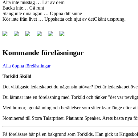
Älta inte misstag … Lär av dem
Backa inte… Gå runt
Stäng inte dina ögon … Öppna ditt sinne
Kör inte från livet … Uppskatta och njut av det
Okänt ursprung.
Kommande föreläsningar
Alla öppna föreläsningar
Torkild Sköld
Det viktigaste ledarskapet du någonsin utövar? Det är ledarskapet över
Du lämnar inte en föreläsning med Torkild och tänker ”det var trevli
Med humor, igenkänning och berättelser som sitter kvar länge efter att 
Nominerad till Stora Talarpriset. Platinum Speaker. Årets bästa nya fö
Få föreläsare bär på en bakgrund som Torkilds. Han gick ut Krigsskol