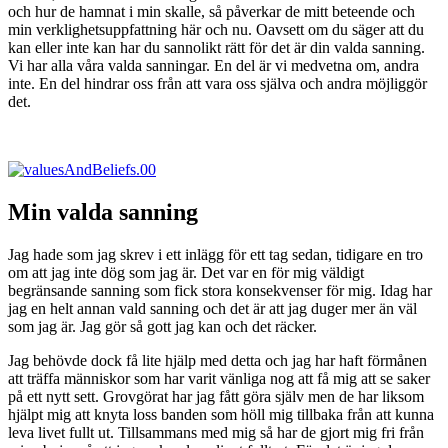
och hur de hamnat i min skalle, så påverkar de mitt beteende och
min verklighetsuppfattning här och nu. Oavsett om du säger att du
kan eller inte kan har du sannolikt rätt för det är din valda sanning.
Vi har alla våra valda sanningar. En del är vi medvetna om, andra
inte. En del hindrar oss från att vara oss själva och andra möjliggör
det.
Min valda sanning
Jag hade som jag skrev i ett inlägg för ett tag sedan, tidigare en tro
om att jag inte dög som jag är. Det var en för mig väldigt
begränsande sanning som fick stora konsekvenser för mig. Idag har
jag en helt annan vald sanning och det är att jag duger mer än väl
som jag är. Jag gör så gott jag kan och det räcker.
Jag behövde dock få lite hjälp med detta och jag har haft förmånen
att träffa människor som har varit vänliga nog att få mig att se saker
på ett nytt sett. Grovgörat har jag fått göra själv men de har liksom
hjälpt mig att knyta loss banden som höll mig tillbaka från att kunna
leva livet fullt ut. Tillsammans med mig så har de gjort mig fri från