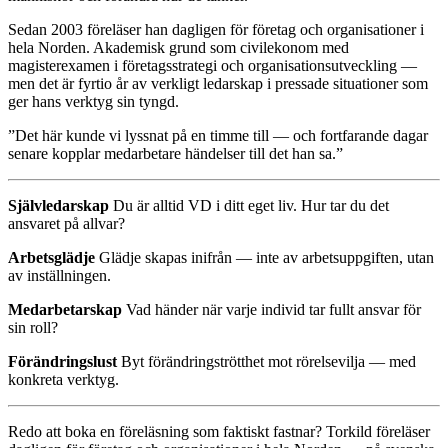
Sedan 2003 föreläser han dagligen för företag och organisationer i
hela Norden. Akademisk grund som civilekonom med
magisterexamen i företagsstrategi och organisationsutveckling —
men det är fyrtio år av verkligt ledarskap i pressade situationer som
ger hans verktyg sin tyngd.
”Det här kunde vi lyssnat på en timme till — och fortfarande dagar
senare kopplar medarbetare händelser till det han sa.”
Självledarskap
Du är alltid VD i ditt eget liv. Hur tar du det
ansvaret på allvar?
Arbetsglädje
Glädje skapas inifrån — inte av arbetsuppgiften, utan
av inställningen.
Medarbetarskap
Vad händer när varje individ tar fullt ansvar för
sin roll?
Förändringslust
Byt förändringströtthet mot rörelsevilja — med
konkreta verktyg.
Redo att boka en föreläsning som faktiskt fastnar? Torkild föreläser