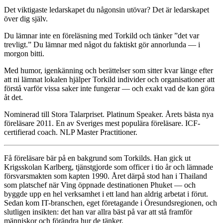
Det viktigaste ledarskapet du någonsin utövar? Det är ledarskapet
över dig själv.
Du lämnar inte en föreläsning med Torkild och tänker ”det var
trevligt.” Du lämnar med något du faktiskt gör annorlunda — i
morgon bitti.
Med humor, igenkänning och berättelser som sitter kvar länge efter
att ni lämnat lokalen hjälper Torkild individer och organisationer att
förstå varför vissa saker inte fungerar — och exakt vad de kan göra
åt det.
Nominerad till Stora Talarpriset. Platinum Speaker. Årets bästa nya
föreläsare 2011. En av Sveriges mest populära föreläsare. ICF-
certifierad coach. NLP Master Practitioner.
Få föreläsare bär på en bakgrund som Torkilds. Han gick ut
Krigsskolan Karlberg, tjänstgjorde som officer i tio år och lämnade
försvarsmakten som kapten 1990. Året därpå stod han i Thailand
som platschef när Ving öppnade destinationen Phuket — och
byggde upp en hel verksamhet i ett land han aldrig arbetat i förut.
Sedan kom IT-branschen, eget företagande i Öresundsregionen, och
slutligen insikten: det han var allra bäst på var att stå framför
människor och förändra hur de tänker.