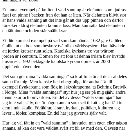
Ett annat exempel på kraften i vald sanning är elefanten som tjudras
fast i en pinne i backen från det han är liten. När elefanten blivit stor
är hans valda sanning att det inte går att dra upp pinnen och därför
försöker aldrig elefanten komma loss. Man kan sätta fast elefanten i
en tältpinne och den står snällt kvar.
Ett lite komiskt exempel på vad som kan hända: 1632 gav Galileo
Galilei ut en bok som beskrev två olika världssystem. Han hävdade
att jorden kretsar runt solen. Katolska kyrkans tro var tvärtom,
jorden är i centrum. Domen för att föra ut denna irrlära blev livstids
husarrest. 1992 beklagade katolska kyrkan domen, år 2000
upphävde påven den.
Det som gör mina ”valda sanningar” så kraftfulla är att de är alldeles
sanna för mig. Men kanske helt obegripliga för andra. Ta till
exempel flygkaparna som flög in i skyskraporna, ta Behring Breivik
i Norge. Mina ”valda sanningar” styr hur jag ser på mig själv, andra
människor och omvärlden. En del av dessa ”valda sanningar” har
jag inte valt själv, det är någon annan som sett till att jag har fått in
dem i min skalle. Föräldrar, lärare, kyrkan, politiker, kulturen jag
lever i, idoler, kompisar. En del har jag givetvis själv valt.
Har jag väl fått in en ”vald sanning” i huvudet, min egen eller någon
annans, så kan det vara väldigt svårt att bli av med den. Oavsett när