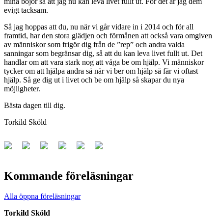
mina bojor så att jag nu kan leva livet fullt ut. För det är jag dem
evigt tacksam.
Så jag hoppas att du, nu när vi går vidare in i 2014 och för all
framtid, har den stora glädjen och förmånen att också vara omgiven
av människor som frigör dig från de ”rep” och andra valda
sanningar som begränsar dig, så att du kan leva livet fullt ut. Det
handlar om att vara stark nog att våga be om hjälp. Vi människor
tycker om att hjälpa andra så när vi ber om hjälp så får vi oftast
hjälp. Så ge dig ut i livet och be om hjälp så skapar du nya
möjligheter.
Bästa dagen till dig.
Torkild Sköld
Kommande föreläsningar
Alla öppna föreläsningar
Torkild Sköld