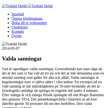
Skip
to
Innehåll
content
Öppna föreläsningar
Boka till er verksamhet
Omdömen
Kontakt
Övrigt
2014-05-07
Valda sanningar
Vad är egentligen valda sanningar. Generalistiskt kan man säga att
det är det som vi har valt att tro på och det är inte detsamma som en
absolut sanning som gäller för alla och alltid. Valda sanningar är
begränsningar som vi själva sätter i våra tankar. Ett exempel på en
vald sanning är när mänskligheten på 50-talet bestämde att det är
fysiologiskt omöjligt att springa en engelsk mil under 4 minuter.
Efter många år och många försök sprängde till slut Roger Bannister
den gränsen 1954. Det anmärkningsvärda i historien är att kort
därefter gjorde 50 personer till om den bedriften. Den valda
sanningen var borta.