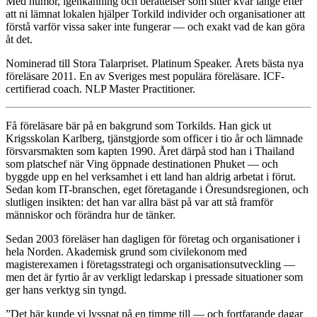
Med humor, igenkänning och berättelser som sitter kvar länge efter
att ni lämnat lokalen hjälper Torkild individer och organisationer att
förstå varför vissa saker inte fungerar — och exakt vad de kan göra
åt det.
Nominerad till Stora Talarpriset. Platinum Speaker. Årets bästa nya
föreläsare 2011. En av Sveriges mest populära föreläsare. ICF-
certifierad coach. NLP Master Practitioner.
Få föreläsare bär på en bakgrund som Torkilds. Han gick ut
Krigsskolan Karlberg, tjänstgjorde som officer i tio år och lämnade
försvarsmakten som kapten 1990. Året därpå stod han i Thailand
som platschef när Ving öppnade destinationen Phuket — och
byggde upp en hel verksamhet i ett land han aldrig arbetat i förut.
Sedan kom IT-branschen, eget företagande i Öresundsregionen, och
slutligen insikten: det han var allra bäst på var att stå framför
människor och förändra hur de tänker.
Sedan 2003 föreläser han dagligen för företag och organisationer i
hela Norden. Akademisk grund som civilekonom med
magisterexamen i företagsstrategi och organisationsutveckling —
men det är fyrtio år av verkligt ledarskap i pressade situationer som
ger hans verktyg sin tyngd.
”Det här kunde vi lyssnat på en timme till — och fortfarande dagar