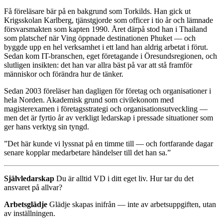
Få föreläsare bär på en bakgrund som Torkilds. Han gick ut
Krigsskolan Karlberg, tjänstgjorde som officer i tio år och lämnade
försvarsmakten som kapten 1990. Året därpå stod han i Thailand
som platschef när Ving öppnade destinationen Phuket — och
byggde upp en hel verksamhet i ett land han aldrig arbetat i förut.
Sedan kom IT-branschen, eget företagande i Öresundsregionen, och
slutligen insikten: det han var allra bäst på var att stå framför
människor och förändra hur de tänker.
Sedan 2003 föreläser han dagligen för företag och organisationer i
hela Norden. Akademisk grund som civilekonom med
magisterexamen i företagsstrategi och organisationsutveckling —
men det är fyrtio år av verkligt ledarskap i pressade situationer som
ger hans verktyg sin tyngd.
”Det här kunde vi lyssnat på en timme till — och fortfarande dagar
senare kopplar medarbetare händelser till det han sa.”
Självledarskap
Du är alltid VD i ditt eget liv. Hur tar du det
ansvaret på allvar?
Arbetsglädje
Glädje skapas inifrån — inte av arbetsuppgiften, utan
av inställningen.