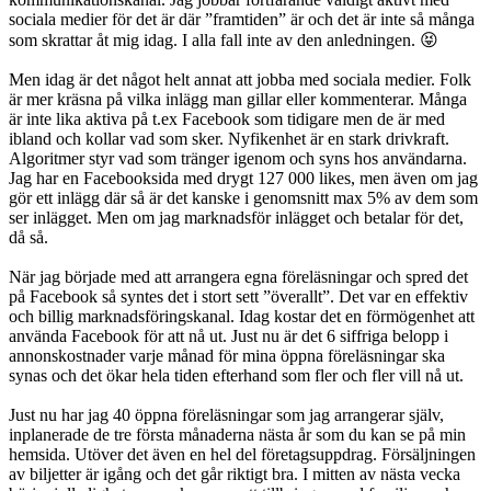
sociala medier för det är där ”framtiden” är och det är inte så många
som skrattar åt mig idag. I alla fall inte av den anledningen.
😝
Men idag är det något helt annat att jobba med sociala medier. Folk
är mer kräsna på vilka inlägg man gillar eller kommenterar. Många
är inte lika aktiva på t.ex Facebook som tidigare men de är med
ibland och kollar vad som sker. Nyfikenhet är en stark drivkraft.
Algoritmer styr vad som tränger igenom och syns hos användarna.
Jag har en Facebooksida med drygt 127 000 likes, men även om jag
gör ett inlägg där så är det kanske i genomsnitt max 5% av dem som
ser inlägget. Men om jag marknadsför inlägget och betalar för det,
då så.
När jag började med att arrangera egna föreläsningar och spred det
på Facebook så syntes det i stort sett ”överallt”. Det var en effektiv
och billig marknadsföringskanal. Idag kostar det en förmögenhet att
använda Facebook för att nå ut. Just nu är det 6 siffriga belopp i
annonskostnader varje månad för mina öppna föreläsningar ska
synas och det ökar hela tiden efterhand som fler och fler vill nå ut.
Just nu har jag 40 öppna föreläsningar som jag arrangerar själv,
inplanerade de tre första månaderna nästa år som du kan se på min
hemsida. Utöver det även en hel del företagsuppdrag. Försäljningen
av biljetter är igång och det går riktigt bra. I mitten av nästa vecka