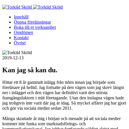
Skip
to
Innehåll
content
Öppna föreläsningar
Boka till er verksamhet
Omdömen
Kontakt
Övrigt
2019-12-13
Kan jag så kan du.
Hittar ett 8 år gammalt inlägg från tiden innan jag började som
föreläsare på heltid. Jag fortsatte på den vägen som jag skrev längst
ner i inlägget och den vägen har definitivt varit den största
framgångsfaktorn i mitt företagande. Utan den inslagna vägen hade
jag troligtvis inte varit där jag är idag. Så mycket affärer jag har gjort
och gör via sociala medier sedan 2011.
Många skrattade åt mig i början och menade på att sociala medier
kommer inte funka som marknadsförings- och
kommunikationskanal. Jag jobbar fortfarande väldigt aktivt med