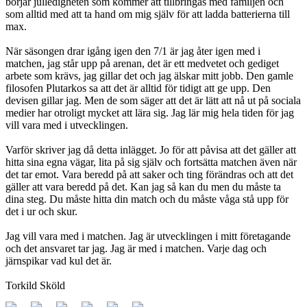
börjar julledigheten som kommer att tillbringas med familjen och
som alltid med att ta hand om mig själv för att ladda batterierna till
max.
När säsongen drar igång igen den 7/1 är jag åter igen med i
matchen, jag står upp på arenan, det är ett medvetet och gediget
arbete som krävs, jag gillar det och jag älskar mitt jobb. Den gamle
filosofen Plutarkos sa att det är alltid för tidigt att ge upp. Den
devisen gillar jag. Men de som säger att det är lätt att nå ut på sociala
medier har otroligt mycket att lära sig. Jag lär mig hela tiden för jag
vill vara med i utvecklingen.
Varför skriver jag då detta inlägget. Jo för att påvisa att det gäller att
hitta sina egna vägar, lita på sig själv och fortsätta matchen även när
det tar emot. Vara beredd på att saker och ting förändras och att det
gäller att vara beredd på det. Kan jag så kan du men du måste ta
dina steg. Du måste hitta din match och du måste våga stå upp för
det i ur och skur.
Jag vill vara med i matchen. Jag är utvecklingen i mitt företagande
och det ansvaret tar jag. Jag är med i matchen. Varje dag och
järnspikar vad kul det är.
Torkild Sköld