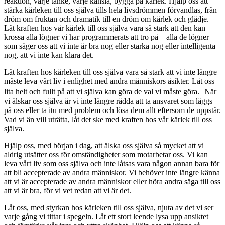
reaktion, varje tanke, varje känsla, bygga på kärlek. Hjälp oss att
stärka kärleken till oss själva tills hela livsdrömmen förvandlas, från
dröm om fruktan och dramatik till en dröm om kärlek och glädje.
Låt kraften hos vår kärlek till oss själva vara så stark att den kan
krossa alla lögner vi har programmerats att tro på – alla de lögner
som säger oss att vi inte är bra nog eller starka nog eller intelligenta
nog, att vi inte kan klara det.
Låt kraften hos kärleken till oss själva vara så stark att vi inte längre
måste leva vårt liv i enlighet med andra människors åsikter. Låt oss
lita helt och fullt på att vi själva kan göra de val vi måste göra. När
vi älskar oss själva är vi inte längre rädda att ta ansvaret som läggs
på oss eller ta itu med problem och lösa dem allt eftersom de uppstår.
Vad vi än vill uträtta, låt det ske med kraften hos vår kärlek till oss
själva.
Hjälp oss, med början i dag, att älska oss själva så mycket att vi
aldrig utsätter oss för omständigheter som motarbetar oss. Vi kan
leva vårt liv som oss själva och inte låtsas vara någon annan bara för
att bli accepterade av andra människor. Vi behöver inte längre känna
att vi är accepterade av andra människor eller höra andra säga till oss
att vi är bra, för vi vet redan att vi är det.
Låt oss, med styrkan hos kärleken till oss själva, njuta av det vi ser
varje gång vi tittar i spegeln. Låt ett stort leende lysa upp ansiktet