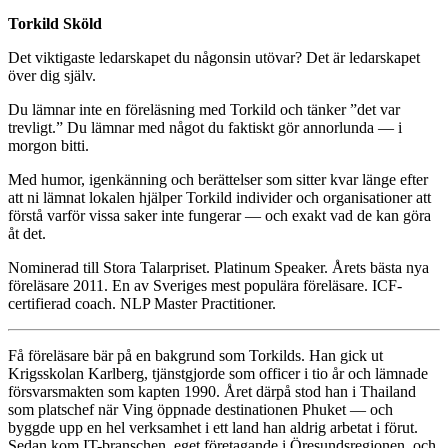
Torkild Sköld
Det viktigaste ledarskapet du någonsin utövar? Det är ledarskapet
över dig själv.
Du lämnar inte en föreläsning med Torkild och tänker ”det var
trevligt.” Du lämnar med något du faktiskt gör annorlunda — i
morgon bitti.
Med humor, igenkänning och berättelser som sitter kvar länge efter
att ni lämnat lokalen hjälper Torkild individer och organisationer att
förstå varför vissa saker inte fungerar — och exakt vad de kan göra
åt det.
Nominerad till Stora Talarpriset. Platinum Speaker. Årets bästa nya
föreläsare 2011. En av Sveriges mest populära föreläsare. ICF-
certifierad coach. NLP Master Practitioner.
Få föreläsare bär på en bakgrund som Torkilds. Han gick ut
Krigsskolan Karlberg, tjänstgjorde som officer i tio år och lämnade
försvarsmakten som kapten 1990. Året därpå stod han i Thailand
som platschef när Ving öppnade destinationen Phuket — och
byggde upp en hel verksamhet i ett land han aldrig arbetat i förut.
Sedan kom IT-branschen, eget företagande i Öresundsregionen, och