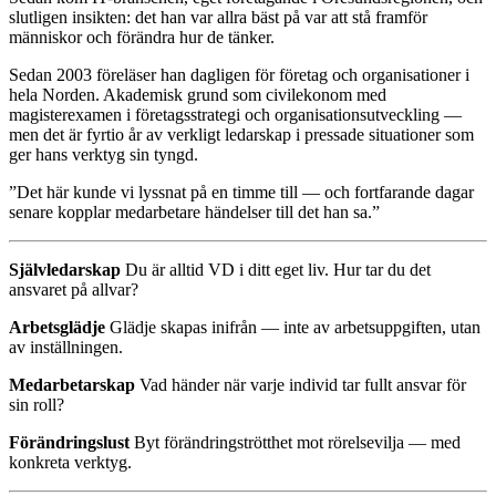
slutligen insikten: det han var allra bäst på var att stå framför
människor och förändra hur de tänker.
Sedan 2003 föreläser han dagligen för företag och organisationer i
hela Norden. Akademisk grund som civilekonom med
magisterexamen i företagsstrategi och organisationsutveckling —
men det är fyrtio år av verkligt ledarskap i pressade situationer som
ger hans verktyg sin tyngd.
”Det här kunde vi lyssnat på en timme till — och fortfarande dagar
senare kopplar medarbetare händelser till det han sa.”
Självledarskap
Du är alltid VD i ditt eget liv. Hur tar du det
ansvaret på allvar?
Arbetsglädje
Glädje skapas inifrån — inte av arbetsuppgiften, utan
av inställningen.
Medarbetarskap
Vad händer när varje individ tar fullt ansvar för
sin roll?
Förändringslust
Byt förändringströtthet mot rörelsevilja — med
konkreta verktyg.