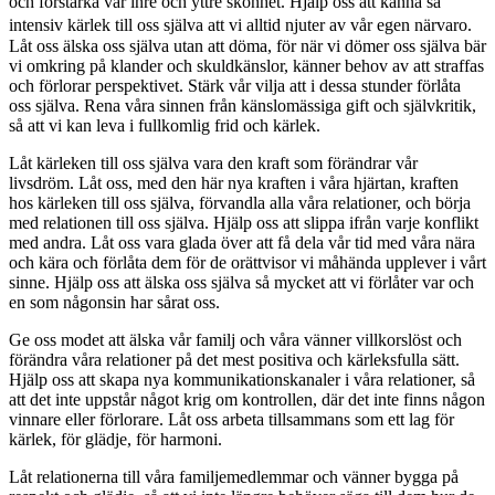
och förstärka vår inre och yttre skönhet. Hjälp oss att känna så
intensiv kärlek till oss själva att vi alltid njuter av vår egen närvaro.
Låt oss älska oss själva utan att döma, för när vi dömer oss själva bär
vi omkring på klander och skuldkänslor, känner behov av att straffas
och förlorar perspektivet. Stärk vår vilja att i dessa stunder förlåta
oss själva. Rena våra sinnen från känslomässiga gift och självkritik,
så att vi kan leva i fullkomlig frid och kärlek.
Låt kärleken till oss själva vara den kraft som förändrar vår
livsdröm. Låt oss, med den här nya kraften i våra hjärtan, kraften
hos kärleken till oss själva, förvandla alla våra relationer, och börja
med relationen till oss själva. Hjälp oss att slippa ifrån varje konflikt
med andra. Låt oss vara glada över att få dela vår tid med våra nära
och kära och förlåta dem för de orättvisor vi måhända upplever i vårt
sinne. Hjälp oss att älska oss själva så mycket att vi förlåter var och
en som någonsin har sårat oss.
Ge oss modet att älska vår familj och våra vänner villkorslöst och
förändra våra relationer på det mest positiva och kärleksfulla sätt.
Hjälp oss att skapa nya kommunikationskanaler i våra relationer, så
att det inte uppstår något krig om kontrollen, där det inte finns någon
vinnare eller förlorare. Låt oss arbeta tillsammans som ett lag för
kärlek, för glädje, för harmoni.
Låt relationerna till våra familjemedlemmar och vänner bygga på