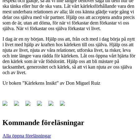
respekt och glädje, så att vi inte längre behöver säga till dem hur de
ska tänka eller hur de ska vara. Låt vårt kärleksförhållande vara den
mest underbara relationen av alla; låt oss känna glädje varje gång vi
delar oss själva med vår partner. Hjälp oss att acceptera andra precis
som de är, utan att döma, för när vi förkastar dem förkastar vi oss
själva. När vi förkastar oss själva förkastar vi livet.
I dag är en ny början. Hjälp oss att, från och med i dag börja på nytt
i livet med hjälp av kraften hos kärleken till oss själva. Hjälp oss att
njuta av livet, njuta av våra relationer, utforska livet, ta risker, leva
och inte längre vara rädda för kärleken. Låt oss öppna vårt hjärta för
den kärlek som är vår födslorätt. Hjälp oss att bli mästare på
tacksamhet, generositet och kärlek, så att vi kan njuta av oss själva
och av livet.
Ur boken ”Kärlekens Insikt” av Don Miguel Ruiz
Kommande föreläsningar
Alla öppna föreläsningar