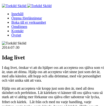
Skip
to
Innehåll
content
Öppna föreläsningar
Boka till er verksamhet
Omdömen
Kontakt
Övrigt
2014-07-30
Idag livet
I dag livet, önskar vi att du hjälper oss att acceptera oss själva som vi
är, utan att döma. Hjälp oss att acceptera vårt sinne just som det är,
med alla känslor, allt hopp och alla drömmar, med vår personlighet
och vårt unika sätt att vara.
Hjälp oss att acceptera vår kropp just som den är, med all dess
skönhet och perfektion. Låt kärleken vi känner till oss själva vara så
stark att vi aldrig mer förkastar oss själva eller saboterar vår lycka,
frihet och kärlek. Låt från och med nu varje handling, varje