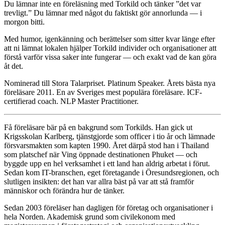
Du lämnar inte en föreläsning med Torkild och tänker ”det var
trevligt.” Du lämnar med något du faktiskt gör annorlunda — i
morgon bitti.
Med humor, igenkänning och berättelser som sitter kvar länge efter
att ni lämnat lokalen hjälper Torkild individer och organisationer att
förstå varför vissa saker inte fungerar — och exakt vad de kan göra
åt det.
Nominerad till Stora Talarpriset. Platinum Speaker. Årets bästa nya
föreläsare 2011. En av Sveriges mest populära föreläsare. ICF-
certifierad coach. NLP Master Practitioner.
Få föreläsare bär på en bakgrund som Torkilds. Han gick ut
Krigsskolan Karlberg, tjänstgjorde som officer i tio år och lämnade
försvarsmakten som kapten 1990. Året därpå stod han i Thailand
som platschef när Ving öppnade destinationen Phuket — och
byggde upp en hel verksamhet i ett land han aldrig arbetat i förut.
Sedan kom IT-branschen, eget företagande i Öresundsregionen, och
slutligen insikten: det han var allra bäst på var att stå framför
människor och förändra hur de tänker.
Sedan 2003 föreläser han dagligen för företag och organisationer i
hela Norden. Akademisk grund som civilekonom med