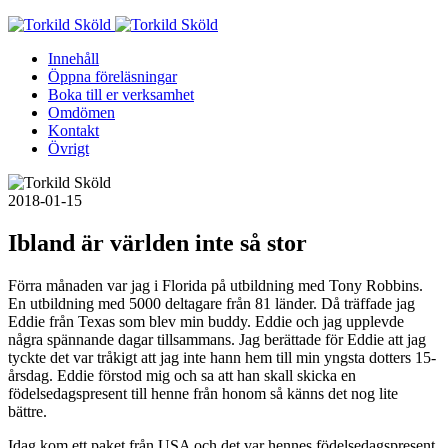
Skip
to
Innehåll
content
Öppna föreläsningar
Boka till er verksamhet
Omdömen
Kontakt
Övrigt
2018-01-15
Ibland är världen inte så stor
Förra månaden var jag i Florida på utbildning med Tony Robbins.
En utbildning med 5000 deltagare från 81 länder. Då träffade jag
Eddie från Texas som blev min buddy. Eddie och jag upplevde
några spännande dagar tillsammans. Jag berättade för Eddie att jag
tyckte det var tråkigt att jag inte hann hem till min yngsta dotters 15-
årsdag. Eddie förstod mig och sa att han skall skicka en
födelsedagspresent till henne från honom så känns det nog lite
bättre.
Idag kom ett paket från USA och det var hennes födelsedagspresent