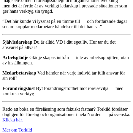
magisterexamen i företagsstrategi och organisationsutveckling —
men det är fyrtio år av verkligt ledarskap i pressade situationer som
ger hans verktyg sin tyngd.
”Det här kunde vi lyssnat på en timme till — och fortfarande dagar
senare kopplar medarbetare händelser till det han sa.”
Självledarskap
Du är alltid VD i ditt eget liv. Hur tar du det
ansvaret på allvar?
Arbetsglädje
Glädje skapas inifrån — inte av arbetsuppgiften, utan
av inställningen.
Medarbetarskap
Vad händer när varje individ tar fullt ansvar för
sin roll?
Förändringslust
Byt förändringströtthet mot rörelsevilja — med
konkreta verktyg.
Redo att boka en föreläsning som faktiskt fastnar? Torkild föreläser
dagligen för företag och organisationer i hela Norden — på svenska.
Klicka här.
Mer om Torkild