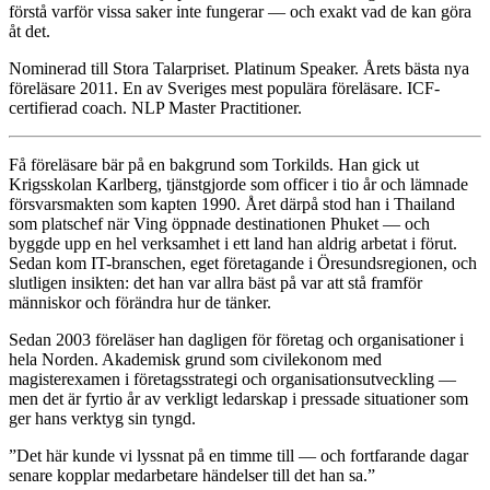
förstå varför vissa saker inte fungerar — och exakt vad de kan göra
åt det.
Nominerad till Stora Talarpriset. Platinum Speaker. Årets bästa nya
föreläsare 2011. En av Sveriges mest populära föreläsare. ICF-
certifierad coach. NLP Master Practitioner.
Få föreläsare bär på en bakgrund som Torkilds. Han gick ut
Krigsskolan Karlberg, tjänstgjorde som officer i tio år och lämnade
försvarsmakten som kapten 1990. Året därpå stod han i Thailand
som platschef när Ving öppnade destinationen Phuket — och
byggde upp en hel verksamhet i ett land han aldrig arbetat i förut.
Sedan kom IT-branschen, eget företagande i Öresundsregionen, och
slutligen insikten: det han var allra bäst på var att stå framför
människor och förändra hur de tänker.
Sedan 2003 föreläser han dagligen för företag och organisationer i
hela Norden. Akademisk grund som civilekonom med
magisterexamen i företagsstrategi och organisationsutveckling —
men det är fyrtio år av verkligt ledarskap i pressade situationer som
ger hans verktyg sin tyngd.
”Det här kunde vi lyssnat på en timme till — och fortfarande dagar
senare kopplar medarbetare händelser till det han sa.”