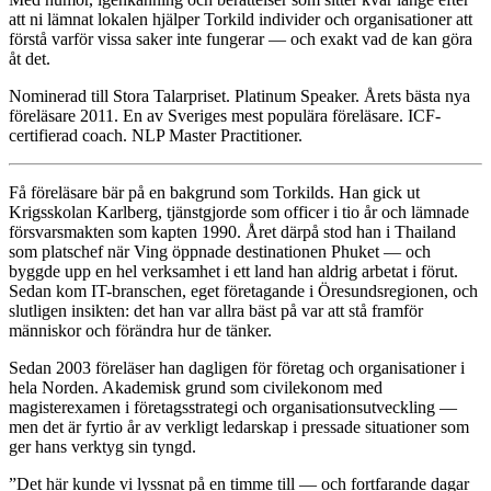
att ni lämnat lokalen hjälper Torkild individer och organisationer att
förstå varför vissa saker inte fungerar — och exakt vad de kan göra
åt det.
Nominerad till Stora Talarpriset. Platinum Speaker. Årets bästa nya
föreläsare 2011. En av Sveriges mest populära föreläsare. ICF-
certifierad coach. NLP Master Practitioner.
Få föreläsare bär på en bakgrund som Torkilds. Han gick ut
Krigsskolan Karlberg, tjänstgjorde som officer i tio år och lämnade
försvarsmakten som kapten 1990. Året därpå stod han i Thailand
som platschef när Ving öppnade destinationen Phuket — och
byggde upp en hel verksamhet i ett land han aldrig arbetat i förut.
Sedan kom IT-branschen, eget företagande i Öresundsregionen, och
slutligen insikten: det han var allra bäst på var att stå framför
människor och förändra hur de tänker.
Sedan 2003 föreläser han dagligen för företag och organisationer i
hela Norden. Akademisk grund som civilekonom med
magisterexamen i företagsstrategi och organisationsutveckling —
men det är fyrtio år av verkligt ledarskap i pressade situationer som
ger hans verktyg sin tyngd.
”Det här kunde vi lyssnat på en timme till — och fortfarande dagar