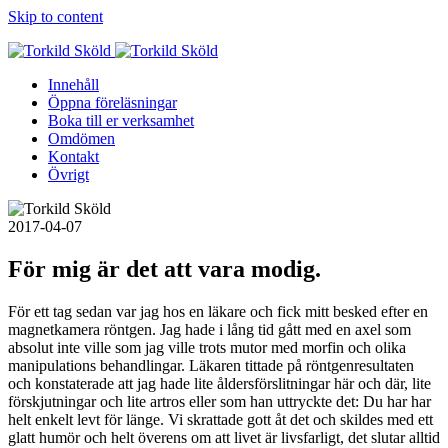
Skip to content
Innehåll
Öppna föreläsningar
Boka till er verksamhet
Omdömen
Kontakt
Övrigt
2017-04-07
För mig är det att vara modig.
För ett tag sedan var jag hos en läkare och fick mitt besked efter en
magnetkamera röntgen. Jag hade i lång tid gått med en axel som
absolut inte ville som jag ville trots mutor med morfin och olika
manipulations behandlingar. Läkaren tittade på röntgenresultaten
och konstaterade att jag hade lite åldersförslitningar här och där, lite
förskjutningar och lite artros eller som han uttryckte det: Du har har
helt enkelt levt för länge. Vi skrattade gott åt det och skildes med ett
glatt humör och helt överens om att livet är livsfarligt, det slutar alltid