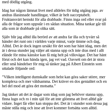
med dödlig utgång.
Idag har någon lämnat livet med alldeles för tidig utgång pga. av
andras illasinnade handlingar, vilket är helt oacceptabelt.
Fruktansvärt hemskt för alla drabbade. Finns inga ord eller svar på
alla de frågor som uppstår i en sådan situation. Mina tankar går till
alla som är drabbade på olika sätt.
Själv blir jag alltid illa berörd av att andra far illa och tyvärr så
händer det runt om i världen varje minut, varje timme och dag,
Alltid. Det är dock ingen ursäkt för det som har hänt idag, men det
är i dessa stunder jag väljer att stanna upp och inte dras med i allt
elände för mina känslor kan få mig helt på villovägar. Det har hänt
förut och det kan hända igen, jag vet vad. Oavsett om det är stora
eller små händelser för mig så tänker jag på Albert Einstein som
uttalade följande ord:
”Vilken intelligent dumskalle som helst kan göra saker större, mer
komplexa och mer våldsamma. Det kräver en dos genialitet och en
hel del mod att göra det motsatta.”
Jag tänker att det är dagar som idag som jag behöver stanna upp,
finna lugn och ro i min själ för att inte glömma att livet alltid går
vidare. Inget får eller kan stoppa det. Det är i stunder som dessa jag
måste stilla mig och inse att livet kommer fortsätta som alltid.