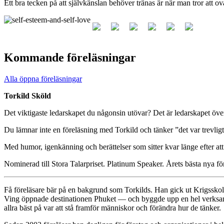
Ett bra tecken på att självkänslan behöver tränas är när man tror att ov
Kommande föreläsningar
Alla öppna föreläsningar
Torkild Sköld
Det viktigaste ledarskapet du någonsin utövar? Det är ledarskapet över
Du lämnar inte en föreläsning med Torkild och tänker ”det var trevli
Med humor, igenkänning och berättelser som sitter kvar länge efter att 
Nominerad till Stora Talarpriset. Platinum Speaker. Årets bästa nya fö
Få föreläsare bär på en bakgrund som Torkilds. Han gick ut Krigsskol
Ving öppnade destinationen Phuket — och byggde upp en hel verksamhet
allra bäst på var att stå framför människor och förändra hur de tänker.