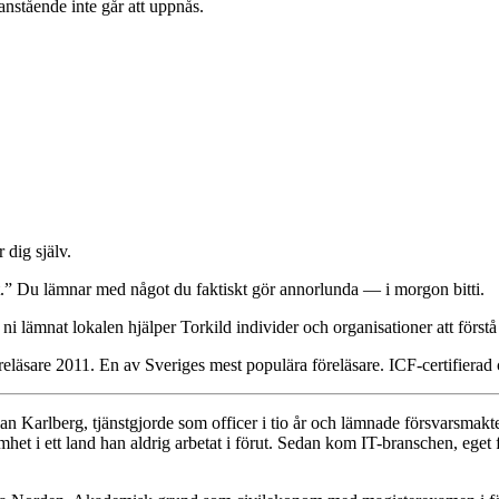
anstående inte går att uppnås.
 dig själv.
gt.” Du lämnar med något du faktiskt gör annorlunda — i morgon bitti.
ni lämnat lokalen hjälper Torkild individer och organisationer att först
reläsare 2011. En av Sveriges mest populära föreläsare. ICF-certifierad
an Karlberg, tjänstgjorde som officer i tio år och lämnade försvarsmak
 i ett land han aldrig arbetat i förut. Sedan kom IT-branschen, eget f