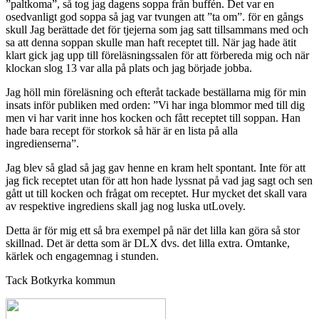
”paltkoma”, så tog jag dagens soppa från buffén. Det var en
osedvanligt god soppa så jag var tvungen att ”ta om”. för en gångs
skull Jag berättade det för tjejerna som jag satt tillsammans med och
sa att denna soppan skulle man haft receptet till. När jag hade ätit
klart gick jag upp till föreläsningssalen för att förbereda mig och när
klockan slog 13 var alla på plats och jag började jobba.
Jag höll min föreläsning och efteråt tackade beställarna mig för min
insats inför publiken med orden: ”Vi har inga blommor med till dig
men vi har varit inne hos kocken och fått receptet till soppan. Han
hade bara recept för storkok så här är en lista på alla
ingredienserna”.
Jag blev så glad så jag gav henne en kram helt spontant. Inte för att
jag fick receptet utan för att hon hade lyssnat på vad jag sagt och sen
gått ut till kocken och frågat om receptet. Hur mycket det skall vara
av respektive ingrediens skall jag nog luska utLovely.
Detta är för mig ett så bra exempel på när det lilla kan göra så stor
skillnad. Det är detta som är DLX dvs. det lilla extra. Omtanke,
kärlek och engagemnag i stunden.
Tack Botkyrka kommun