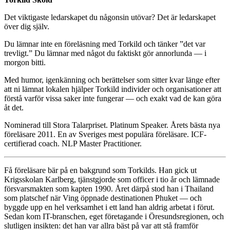
Det viktigaste ledarskapet du någonsin utövar? Det är ledarskapet
över dig själv.
Du lämnar inte en föreläsning med Torkild och tänker ”det var
trevligt.” Du lämnar med något du faktiskt gör annorlunda — i
morgon bitti.
Med humor, igenkänning och berättelser som sitter kvar länge efter
att ni lämnat lokalen hjälper Torkild individer och organisationer att
förstå varför vissa saker inte fungerar — och exakt vad de kan göra
åt det.
Nominerad till Stora Talarpriset. Platinum Speaker. Årets bästa nya
föreläsare 2011. En av Sveriges mest populära föreläsare. ICF-
certifierad coach. NLP Master Practitioner.
Få föreläsare bär på en bakgrund som Torkilds. Han gick ut
Krigsskolan Karlberg, tjänstgjorde som officer i tio år och lämnade
försvarsmakten som kapten 1990. Året därpå stod han i Thailand
som platschef när Ving öppnade destinationen Phuket — och
byggde upp en hel verksamhet i ett land han aldrig arbetat i förut.
Sedan kom IT-branschen, eget företagande i Öresundsregionen, och
slutligen insikten: det han var allra bäst på var att stå framför