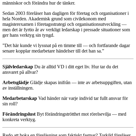
människor och förändra hur de tänker.
Sedan 2003 föreläser han dagligen för företag och organisationer i
hela Norden. Akademisk grund som civilekonom med
magisterexamen i företagsstrategi och organisationsutveckling —
men det är fyrtio år av verkligt ledarskap i pressade situationer som
ger hans verktyg sin tyngd.
”Det här kunde vi lyssnat på en timme till — och fortfarande dagar
senare kopplar medarbetare händelser till det han sa.”
Självledarskap
Du är alltid VD i ditt eget liv. Hur tar du det
ansvaret på allvar?
Arbetsglädje
Glädje skapas inifrån — inte av arbetsuppgiften, utan
av inställningen.
Medarbetarskap
Vad händer när varje individ tar fullt ansvar för
sin roll?
Förändringslust
Byt förändringströtthet mot rörelsevilja — med
konkreta verktyg.
Redo att boka en föreläsning som faktiskt fastnar? Torkild föreläser