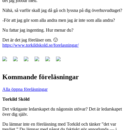
det jag jobbar med.
Nähä, så varför skall jag då gå och lyssna på dig överhuvudtaget?
-För att jag gör som alla andra men jag är inte som alla andra?
Nu fattar jag ingenting. Hur menar du?
Det är det jag föreläser om. 🙂
https://www.torkildskold.se/forelasningar/
Kommande föreläsningar
Alla öppna föreläsningar
Torkild Sköld
Det viktigaste ledarskapet du någonsin utövar? Det är ledarskapet
över dig själv.
Du lämnar inte en föreläsning med Torkild och tänker ”det var
trevligt.” Du lämnar med något du faktiskt gör annorlunda — i