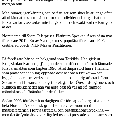
morgon bitti.
Med humor, igenkänning och berättelser som sitter kvar länge efter
att ni lämnat lokalen hjälper Torkild individer och organisationer att
förstå varför vissa saker inte fungerar — och exakt vad de kan göra
åt det.
Nominerad till Stora Talarpriset. Platinum Speaker. Årets bästa nya
föreläsare 2011. En av Sveriges mest populära föreläsare. ICF-
certifierad coach. NLP Master Practitioner.
Få föreläsare bär på en bakgrund som Torkilds. Han gick ut
Krigsskolan Karlberg, tjänstgjorde som officer i tio år och lämnade
försvarsmakten som kapten 1990. Året därpå stod han i Thailand
som platschef när Ving öppnade destinationen Phuket — och
byggde upp en hel verksamhet i ett land han aldrig arbetat i förut.
Sedan kom IT-branschen, eget företagande i Öresundsregionen, och
slutligen insikten: det han var allra bäst på var att stå framför
människor och förändra hur de tänker.
Sedan 2003 föreläser han dagligen för företag och organisationer i
hela Norden. Akademisk grund som civilekonom med
magisterexamen i företagsstrategi och organisationsutveckling —
men det är fyrtio år av verkligt ledarskap i pressade situationer som