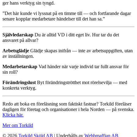
ger hans verktyg sin tyngd.
”Det här kunde vi lyssnat på en timme till — och fortfarande dagar
senare kopplar medarbetare händelser till det han sa.”
Självledarskap
Du är alltid VD i ditt eget liv. Hur tar du det
ansvaret på allvar?
Arbetsglädje
Glädje skapas inifrån — inte av arbetsuppgiften, utan
av inställningen.
Medarbetarskap
Vad händer när varje individ tar fullt ansvar för
sin roll?
Förändringslust
Byt förändringströtthet mot rörelsevilja — med
konkreta verktyg.
Redo att boka en föreläsning som faktiskt fastnar? Torkild föreläser
dagligen för företag och organisationer i hela Norden — på svenska.
Klicka här.
Mer om Torkild
© 2026
Torkild Sköld AB
| Underhålls av
Webbmaffian AB