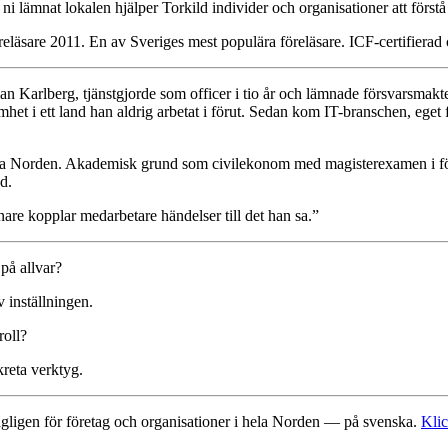
ni lämnat lokalen hjälper Torkild individer och organisationer att först
reläsare 2011. En av Sveriges mest populära föreläsare. ICF-certifierad
an Karlberg, tjänstgjorde som officer i tio år och lämnade försvarsmak
 i ett land han aldrig arbetat i förut. Sedan kom IT-branschen, eget f
hela Norden. Akademisk grund som civilekonom med magisterexamen i för
d.
are kopplar medarbetare händelser till det han sa.”
 på allvar?
 inställningen.
roll?
reta verktyg.
dagligen för företag och organisationer i hela Norden — på svenska.
Klic