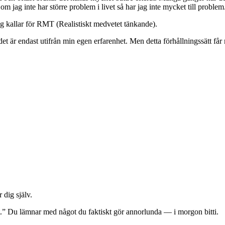
t om jag inte har större problem i livet så har jag inte mycket till problem
jag kallar för RMT (Realistiskt medvetet tänkande).
 det är endast utifrån min egen erfarenhet. Men detta förhållningssätt får m
 dig själv.
gt.” Du lämnar med något du faktiskt gör annorlunda — i morgon bitti.