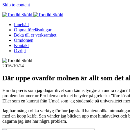
Skip to content
Innehåll
Öppna föreläsningar
Boka till er verksamhet
Omdömen
Kontakt
Övrigt
2016-10-24
Där uppe ovanför molnen är allt som det all
Har du precis som jag dagar ilivet som känns tyngre än andra dagar? D
problem kommer ur Pro blema och det betyder på grekiska ”före lösninge
Eller som en kamrat från Umeå som jag studerade på universitetet med a
Jag har många olika verktyg för hur jag skall hantera olika utmnaingar 
med en kopp kaffe. Sen vänder jag blicken upp mot himlavalvet och bara
dagarna jag inte har några problem.