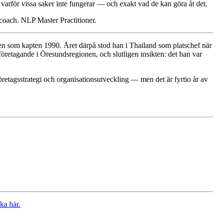
å varför vissa saker inte fungerar — och exakt vad de kan göra åt det.
 coach. NLP Master Practitioner.
ten som kapten 1990. Året därpå stod han i Thailand som platschef när
öretagande i Öresundsregionen, och slutligen insikten: det han var
etagsstrategi och organisationsutveckling — men det är fyrtio år av
ka här.