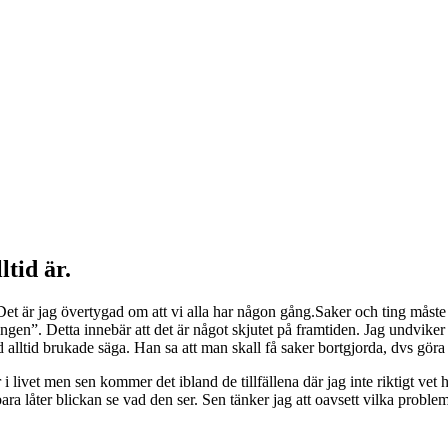
tid är.
et är jag övertygad om att vi alla har någon gång.Saker och ting måste
n”. Detta innebär att det är något skjutet på framtiden. Jag undviker i 
lltid brukade säga. Han sa att man skall få saker bortgjorda, dvs göra d
i livet men sen kommer det ibland de tillfällena där jag inte riktigt vet 
 låter blickan se vad den ser. Sen tänker jag att oavsett vilka problem 