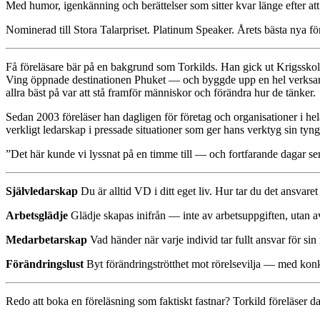
Med humor, igenkänning och berättelser som sitter kvar länge efter att 
Nominerad till Stora Talarpriset. Platinum Speaker. Årets bästa nya fö
Få föreläsare bär på en bakgrund som Torkilds. Han gick ut Krigsskol
Ving öppnade destinationen Phuket — och byggde upp en hel verksamhet
allra bäst på var att stå framför människor och förändra hur de tänker.
Sedan 2003 föreläser han dagligen för företag och organisationer i 
verkligt ledarskap i pressade situationer som ger hans verktyg sin tyng
”Det här kunde vi lyssnat på en timme till — och fortfarande dagar sen
Självledarskap
Du är alltid VD i ditt eget liv. Hur tar du det ansvaret
Arbetsglädje
Glädje skapas inifrån — inte av arbetsuppgiften, utan av
Medarbetarskap
Vad händer när varje individ tar fullt ansvar för sin 
Förändringslust
Byt förändringströtthet mot rörelsevilja — med konk
Redo att boka en föreläsning som faktiskt fastnar? Torkild föreläser 