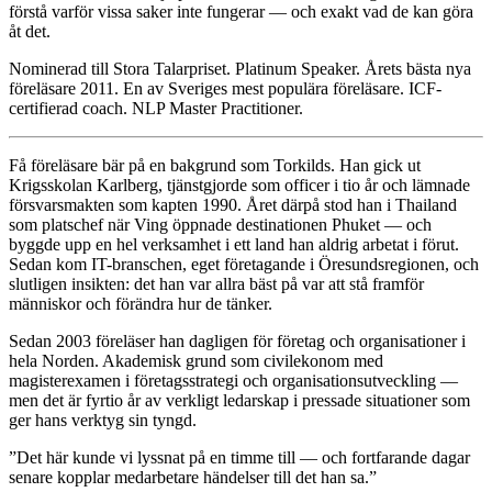
förstå varför vissa saker inte fungerar — och exakt vad de kan göra
åt det.
Nominerad till Stora Talarpriset. Platinum Speaker. Årets bästa nya
föreläsare 2011. En av Sveriges mest populära föreläsare. ICF-
certifierad coach. NLP Master Practitioner.
Få föreläsare bär på en bakgrund som Torkilds. Han gick ut
Krigsskolan Karlberg, tjänstgjorde som officer i tio år och lämnade
försvarsmakten som kapten 1990. Året därpå stod han i Thailand
som platschef när Ving öppnade destinationen Phuket — och
byggde upp en hel verksamhet i ett land han aldrig arbetat i förut.
Sedan kom IT-branschen, eget företagande i Öresundsregionen, och
slutligen insikten: det han var allra bäst på var att stå framför
människor och förändra hur de tänker.
Sedan 2003 föreläser han dagligen för företag och organisationer i
hela Norden. Akademisk grund som civilekonom med
magisterexamen i företagsstrategi och organisationsutveckling —
men det är fyrtio år av verkligt ledarskap i pressade situationer som
ger hans verktyg sin tyngd.
”Det här kunde vi lyssnat på en timme till — och fortfarande dagar
senare kopplar medarbetare händelser till det han sa.”