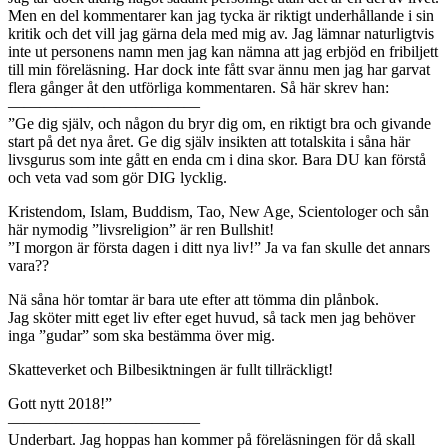
Men en del kommentarer kan jag tycka är riktigt underhållande i sin
kritik och det vill jag gärna dela med mig av. Jag lämnar naturligtvis
inte ut personens namn men jag kan nämna att jag erbjöd en fribiljett
till min föreläsning. Har dock inte fått svar ännu men jag har garvat
flera gånger åt den utförliga kommentaren. Så här skrev han:
————————————
”Ge dig själv, och någon du bryr dig om, en riktigt bra och givande
start på det nya året. Ge dig själv insikten att totalskita i såna här
livsgurus som inte gått en enda cm i dina skor. Bara DU kan förstå
och veta vad som gör DIG lycklig.
Kristendom, Islam, Buddism, Tao, New Age, Scientologer och sån
här nymodig ”livsreligion” är ren Bullshit!
”I morgon är första dagen i ditt nya liv!” Ja va fan skulle det annars
vara??
Nä såna hör tomtar är bara ute efter att tömma din plånbok.
Jag sköter mitt eget liv efter eget huvud, så tack men jag behöver
inga ”gudar” som ska bestämma över mig.
Skatteverket och Bilbesiktningen är fullt tillräckligt!
Gott nytt 2018!”
————————————
Underbart. Jag hoppas han kommer på föreläsningen för då skall