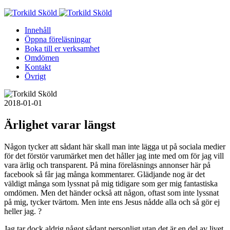
Skip
to
Innehåll
content
Öppna föreläsningar
Boka till er verksamhet
Omdömen
Kontakt
Övrigt
2018-01-01
Ärlighet varar längst
Någon tycker att sådant här skall man inte lägga ut på sociala medier
för det förstör varumärket men det håller jag inte med om för jag vill
vara ärlig och transparent. På mina föreläsnings annonser här på
facebook så får jag många kommentarer. Glädjande nog är det
väldigt många som lyssnat på mig tidigare som ger mig fantastiska
omdömen. Men det händer också att någon, oftast som inte lyssnat
på mig, tycker tvärtom. Men inte ens Jesus nådde alla och så gör ej
heller jag. ?
Jag tar dock aldrig något sådant personligt utan det är en del av livet.