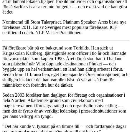
att ni lämnat lokalen hjälper Torkild individer och organisationer att
förstå varför vissa saker inte fungerar — och exakt vad de kan göra
åt det.
Nominerad till Stora Talarpriset. Platinum Speaker. Årets bästa nya
föreläsare 2011. En av Sveriges mest populära föreläsare. ICF-
certifierad coach. NLP Master Practitioner.
Få föreläsare bär på en bakgrund som Torkilds. Han gick ut
Krigsskolan Karlberg, tjänstgjorde som officer i tio år och lämnade
försvarsmakten som kapten 1990. Året därpå stod han i Thailand
som platschef när Ving öppnade destinationen Phuket — och
byggde upp en hel verksamhet i ett land han aldrig arbetat i förut.
Sedan kom IT-branschen, eget företagande i Öresundsregionen, och
slutligen insikten: det han var allra bäst på var att stå framför
människor och förändra hur de tänker.
Sedan 2003 föreläser han dagligen för företag och organisationer i
hela Norden. Akademisk grund som civilekonom med
magisterexamen i företagsstrategi och organisationsutveckling —
men det är fyrtio år av verkligt ledarskap i pressade situationer som
ger hans verktyg sin tyngd.
”Det här kunde vi lyssnat på en timme till — och fortfarande dagar
senare kopplar medarbetare händelser till det han sa.”