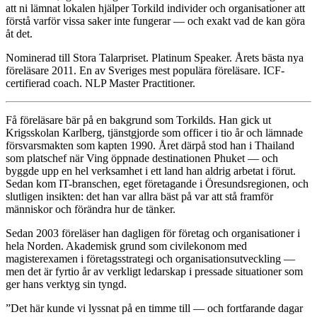
att ni lämnat lokalen hjälper Torkild individer och organisationer att
förstå varför vissa saker inte fungerar — och exakt vad de kan göra
åt det.
Nominerad till Stora Talarpriset. Platinum Speaker. Årets bästa nya
föreläsare 2011. En av Sveriges mest populära föreläsare. ICF-
certifierad coach. NLP Master Practitioner.
Få föreläsare bär på en bakgrund som Torkilds. Han gick ut
Krigsskolan Karlberg, tjänstgjorde som officer i tio år och lämnade
försvarsmakten som kapten 1990. Året därpå stod han i Thailand
som platschef när Ving öppnade destinationen Phuket — och
byggde upp en hel verksamhet i ett land han aldrig arbetat i förut.
Sedan kom IT-branschen, eget företagande i Öresundsregionen, och
slutligen insikten: det han var allra bäst på var att stå framför
människor och förändra hur de tänker.
Sedan 2003 föreläser han dagligen för företag och organisationer i
hela Norden. Akademisk grund som civilekonom med
magisterexamen i företagsstrategi och organisationsutveckling —
men det är fyrtio år av verkligt ledarskap i pressade situationer som
ger hans verktyg sin tyngd.
”Det här kunde vi lyssnat på en timme till — och fortfarande dagar