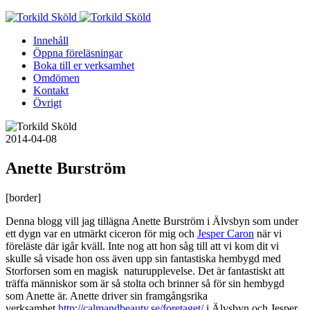
Skip
to
Innehåll
content
Öppna föreläsningar
Boka till er verksamhet
Omdömen
Kontakt
Övrigt
2014-04-08
Anette Burström
[border]
Denna blogg vill jag tillägna Anette Burström i Älvsbyn som under
ett dygn var en utmärkt ciceron för mig och
Jesper Caron
när vi
föreläste där igår kväll. Inte nog att hon såg till att vi kom dit vi
skulle så visade hon oss även upp sin fantastiska hembygd med
Storforsen som en magisk naturupplevelse. Det är fantastiskt att
träffa människor som är så stolta och brinner så för sin hembygd
som Anette är. Anette driver sin framgångsrika
verksamhet
http://calmandbeauty.se/foretaget/
i Älvsbyn och Jesper