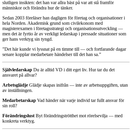
slutligen insikten: det han var allra bäst på var att stå framför
människor och förändra hur de tänker.
Sedan 2003 föreläser han dagligen för företag och organisationer i
hela Norden. Akademisk grund som civilekonom med
magisterexamen i företagsstrategi och organisationsutveckling —
men det är fyrtio år av verkligt ledarskap i pressade situationer som
ger hans verktyg sin tyngd.
”Det här kunde vi lyssnat på en timme till — och fortfarande dagar
senare kopplar medarbetare händelser till det han sa.”
Självledarskap
Du är alltid VD i ditt eget liv. Hur tar du det
ansvaret på allvar?
Arbetsglädje
Glädje skapas inifrån — inte av arbetsuppgiften, utan
av inställningen.
Medarbetarskap
Vad händer när varje individ tar fullt ansvar för
sin roll?
Förändringslust
Byt förändringströtthet mot rörelsevilja — med
konkreta verktyg.