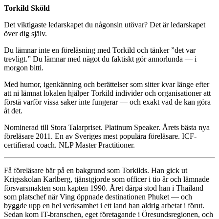
Torkild Sköld
Det viktigaste ledarskapet du någonsin utövar? Det är ledarskapet
över dig själv.
Du lämnar inte en föreläsning med Torkild och tänker ”det var
trevligt.” Du lämnar med något du faktiskt gör annorlunda — i
morgon bitti.
Med humor, igenkänning och berättelser som sitter kvar länge efter
att ni lämnat lokalen hjälper Torkild individer och organisationer att
förstå varför vissa saker inte fungerar — och exakt vad de kan göra
åt det.
Nominerad till Stora Talarpriset. Platinum Speaker. Årets bästa nya
föreläsare 2011. En av Sveriges mest populära föreläsare. ICF-
certifierad coach. NLP Master Practitioner.
Få föreläsare bär på en bakgrund som Torkilds. Han gick ut
Krigsskolan Karlberg, tjänstgjorde som officer i tio år och lämnade
försvarsmakten som kapten 1990. Året därpå stod han i Thailand
som platschef när Ving öppnade destinationen Phuket — och
byggde upp en hel verksamhet i ett land han aldrig arbetat i förut.
Sedan kom IT-branschen, eget företagande i Öresundsregionen, och