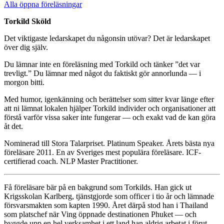
Alla öppna föreläsningar
Torkild Sköld
Det viktigaste ledarskapet du någonsin utövar? Det är ledarskapet
över dig själv.
Du lämnar inte en föreläsning med Torkild och tänker ”det var
trevligt.” Du lämnar med något du faktiskt gör annorlunda — i
morgon bitti.
Med humor, igenkänning och berättelser som sitter kvar länge efter
att ni lämnat lokalen hjälper Torkild individer och organisationer att
förstå varför vissa saker inte fungerar — och exakt vad de kan göra
åt det.
Nominerad till Stora Talarpriset. Platinum Speaker. Årets bästa nya
föreläsare 2011. En av Sveriges mest populära föreläsare. ICF-
certifierad coach. NLP Master Practitioner.
Få föreläsare bär på en bakgrund som Torkilds. Han gick ut
Krigsskolan Karlberg, tjänstgjorde som officer i tio år och lämnade
försvarsmakten som kapten 1990. Året därpå stod han i Thailand
som platschef när Ving öppnade destinationen Phuket — och
byggde upp en hel verksamhet i ett land han aldrig arbetat i förut.