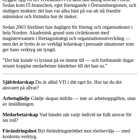
Sedan kom IT-branschen, eget företagande i Öresundsregionen, och
slutligen insikten: det han var allra bäst på var att stå framför
människor och förändra hur de tänker.
Sedan 2003 föreläser han dagligen för företag och organisationer i
hela Norden. Akademisk grund som civilekonom med
magisterexamen i företagsstrategi och organisationsutveckling —
men det är fyrtio år av verkligt ledarskap i pressade situationer som
ger hans verktyg sin tyngd.
”Det här kunde vi lyssnat på en timme till — och fortfarande dagar
senare kopplar medarbetare händelser till det han sa.”
Självledarskap
Du är alltid VD i ditt eget liv. Hur tar du det
ansvaret på allvar?
Arbetsglädje
Glädje skapas inifrån — inte av arbetsuppgiften, utan
av inställningen.
Medarbetarskap
Vad händer när varje individ tar fullt ansvar för
sin roll?
Förändringslust
Byt förändringströtthet mot rörelsevilja — med
konkreta verktyg.