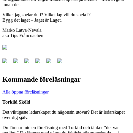
innan det.
Vilket jag spelar du i? Vilket lag vill du spela i?
Bygg det laget – Jaget är Laget.
Marko Latva-Nevala
aka Tips Fråncoachen
Kommande föreläsningar
Alla öppna föreläsningar
Torkild Sköld
Det viktigaste ledarskapet du någonsin utövar? Det är ledarskapet
över dig själv.
Du lämnar inte en föreläsning med Torkild och tänker ”det var
trevligt.” Du lämnar med något du faktiskt gör annorlunda — i