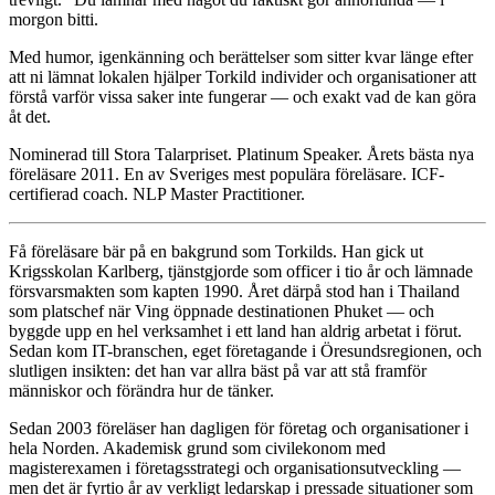
morgon bitti.
Med humor, igenkänning och berättelser som sitter kvar länge efter
att ni lämnat lokalen hjälper Torkild individer och organisationer att
förstå varför vissa saker inte fungerar — och exakt vad de kan göra
åt det.
Nominerad till Stora Talarpriset. Platinum Speaker. Årets bästa nya
föreläsare 2011. En av Sveriges mest populära föreläsare. ICF-
certifierad coach. NLP Master Practitioner.
Få föreläsare bär på en bakgrund som Torkilds. Han gick ut
Krigsskolan Karlberg, tjänstgjorde som officer i tio år och lämnade
försvarsmakten som kapten 1990. Året därpå stod han i Thailand
som platschef när Ving öppnade destinationen Phuket — och
byggde upp en hel verksamhet i ett land han aldrig arbetat i förut.
Sedan kom IT-branschen, eget företagande i Öresundsregionen, och
slutligen insikten: det han var allra bäst på var att stå framför
människor och förändra hur de tänker.
Sedan 2003 föreläser han dagligen för företag och organisationer i
hela Norden. Akademisk grund som civilekonom med
magisterexamen i företagsstrategi och organisationsutveckling —
men det är fyrtio år av verkligt ledarskap i pressade situationer som