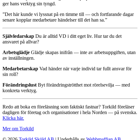
ger hans verktyg sin tyngd.
”Det här kunde vi lyssnat på en timme till — och fortfarande dagar
senare kopplar medarbetare händelser till det han sa.”
Självledarskap
Du är alltid VD i ditt eget liv. Hur tar du det
ansvaret på allvar?
Arbetsglädje
Glädje skapas inifrån — inte av arbetsuppgiften, utan
av inställningen.
Medarbetarskap
Vad händer när varje individ tar fullt ansvar för
sin roll?
Förändringslust
Byt förändringströtthet mot rörelsevilja — med
konkreta verktyg.
Redo att boka en föreläsning som faktiskt fastnar? Torkild föreläser
dagligen för företag och organisationer i hela Norden — på svenska.
Klicka här.
Mer om Torkild
© 2026
Torkild Sköld AB
| Underhålls av
Webbmaffian AB