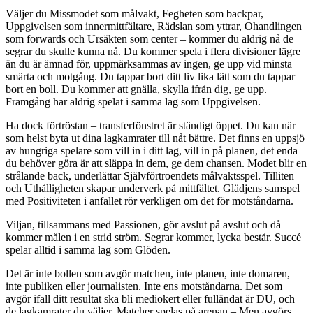
Väljer du Missmodet som målvakt, Fegheten som backpar,
Uppgivelsen som innermittfältare, Rädslan som yttrar, Ohandlingen
som forwards och Ursäkten som center – kommer du aldrig nå de
segrar du skulle kunna nå. Du kommer spela i flera divisioner lägre
än du är ämnad för, uppmärksammas av ingen, ge upp vid minsta
smärta och motgång. Du tappar bort ditt liv lika lätt som du tappar
bort en boll. Du kommer att gnälla, skylla ifrån dig, ge upp.
Framgång har aldrig spelat i samma lag som Uppgivelsen.
Ha dock förtröstan – transferfönstret är ständigt öppet. Du kan när
som helst byta ut dina lagkamrater till nåt bättre. Det finns en uppsjö
av hungriga spelare som vill in i ditt lag, vill in på planen, det enda
du behöver göra är att släppa in dem, ge dem chansen. Modet blir en
strålande back, underlättar Självförtroendets målvaktsspel. Tilliten
och Uthålligheten skapar underverk på mittfältet. Glädjens samspel
med Positiviteten i anfallet rör verkligen om det för motståndarna.
Viljan, tillsammans med Passionen, gör avslut på avslut och då
kommer målen i en strid ström. Segrar kommer, lycka består. Succé
spelar alltid i samma lag som Glöden.
Det är inte bollen som avgör matchen, inte planen, inte domaren,
inte publiken eller journalisten. Inte ens motståndarna. Det som
avgör ifall ditt resultat ska bli mediokert eller fulländat är DU, och
de lagkamrater du väljer. Matcher spelas på arenan – Men avgörs