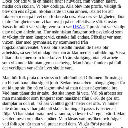
Dock började vi få en massa filter i huvudet, från vänner, lärare,
media och skolan. Vi blev dödliga. Alla blev inte proffs, väldigt få
blev om ens någon. Skolan lärde ut sina ämnen, istället för att
fokusera mera på livet och förbereda oss. Visa oss verkligheten, lära
ut de färdigheter som vi kan nyttja på ett effektivare sätt. Gustav
Vasas framfart var viktig, vem som var
USA:s
7 president var viktigt
utav någon anledning. Hur människan fungerar och psykologi som
är viktigt rör man knappt vid, enstaka fall endast. Plötsligt var man
vuxen, klar med gymnasiet, ny examinerad från
högskola/universitet. Vissa blir anställd medan de flesta blir
arbetslös, så ser det ut idag när man är klar med sin utbildning. Vissa
hittar arbete men som inte kräver 15 års skolgång, utan ett arbete
som vi kunde fått utan gymnasiebetyg. Man börjar fundera på ifall
det verkligen var såhär livet skulle vara.
Man hör folk prata om stress och utbrändhet. Drömmen för många
nu blir att bara hitta sig ett jobb. Sedan byta arbete många gånger för
att få upp sin lön på en lagom nivå så man tjänar någorlunda bra.
Vad man tjänar det är tabu, det ska ingen få veta. Väl på arbetet ser
man människor som fungerar som maskiner från 8-16, de gör sitt,
stämplar in och ut, ”så har vi alltid gjort” heter det ofta. Vi hinner
inte drömma, vi har jobb att sköta, träning att passa, tv serier att
följa. Vi har slutat prata med varandra, vi lever i vår egna värld. Man
vet det mesta om alla via nätet. Man låtsas vara nyfiken och frågar
vad folk gör när man väl pratar med dem. Vi går förbi gamla