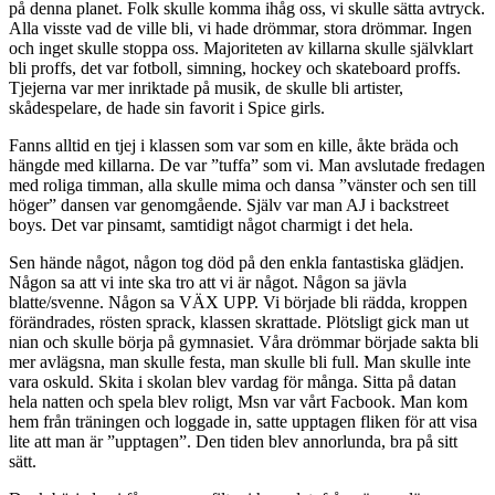
på denna planet. Folk skulle komma ihåg oss, vi skulle sätta avtryck.
Alla visste vad de ville bli, vi hade drömmar, stora drömmar. Ingen
och inget skulle stoppa oss. Majoriteten av killarna skulle självklart
bli proffs, det var fotboll, simning, hockey och skateboard proffs.
Tjejerna var mer inriktade på musik, de skulle bli artister,
skådespelare, de hade sin favorit i Spice girls.
Fanns alltid en tjej i klassen som var som en kille, åkte bräda och
hängde med killarna. De var ”tuffa” som vi. Man avslutade fredagen
med roliga timman, alla skulle mima och dansa ”vänster och sen till
höger” dansen var genomgående. Själv var man AJ i backstreet
boys. Det var pinsamt, samtidigt något charmigt i det hela.
Sen hände något, någon tog död på den enkla fantastiska glädjen.
Någon sa att vi inte ska tro att vi är något. Någon sa jävla
blatte/svenne. Någon sa VÄX UPP. Vi började bli rädda, kroppen
förändrades, rösten sprack, klassen skrattade. Plötsligt gick man ut
nian och skulle börja på gymnasiet. Våra drömmar började sakta bli
mer avlägsna, man skulle festa, man skulle bli full. Man skulle inte
vara oskuld. Skita i skolan blev vardag för många. Sitta på datan
hela natten och spela blev roligt, Msn var vårt Facbook. Man kom
hem från träningen och loggade in, satte upptagen fliken för att visa
lite att man är ”upptagen”. Den tiden blev annorlunda, bra på sitt
sätt.