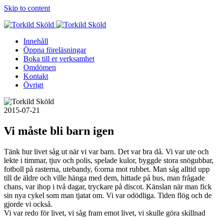
Skip to content
Innehåll
Öppna föreläsningar
Boka till er verksamhet
Omdömen
Kontakt
Övrigt
2015-07-21
Vi måste bli barn igen
Tänk hur livet såg ut när vi var barn. Det var bra då. Vi var ute och
lekte i timmar, tjuv och polis, spelade kulor, byggde stora snögubbar,
fotboll på rasterna, utebandy, 6:orna mot rubbet. Man såg alltid upp
till de äldre och ville hänga med dem, hittade på bus, man frågade
chans, var ihop i två dagar, tryckare på discot. Känslan när man fick
sin nya cykel som man tjatat om. Vi var odödliga. Tiden flög och de
gjorde vi också.
Vi var redo för livet, vi såg fram emot livet, vi skulle göra skillnad