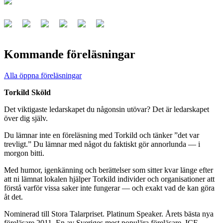
Kommande föreläsningar
Alla öppna föreläsningar
Torkild Sköld
Det viktigaste ledarskapet du någonsin utövar? Det är ledarskapet
över dig själv.
Du lämnar inte en föreläsning med Torkild och tänker ”det var
trevligt.” Du lämnar med något du faktiskt gör annorlunda — i
morgon bitti.
Med humor, igenkänning och berättelser som sitter kvar länge efter
att ni lämnat lokalen hjälper Torkild individer och organisationer att
förstå varför vissa saker inte fungerar — och exakt vad de kan göra
åt det.
Nominerad till Stora Talarpriset. Platinum Speaker. Årets bästa nya
föreläsare 2011. En av Sveriges mest populära föreläsare. ICF-