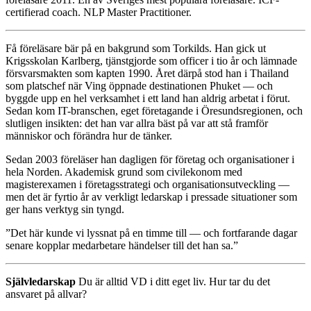
certifierad coach. NLP Master Practitioner.
Få föreläsare bär på en bakgrund som Torkilds. Han gick ut
Krigsskolan Karlberg, tjänstgjorde som officer i tio år och lämnade
försvarsmakten som kapten 1990. Året därpå stod han i Thailand
som platschef när Ving öppnade destinationen Phuket — och
byggde upp en hel verksamhet i ett land han aldrig arbetat i förut.
Sedan kom IT-branschen, eget företagande i Öresundsregionen, och
slutligen insikten: det han var allra bäst på var att stå framför
människor och förändra hur de tänker.
Sedan 2003 föreläser han dagligen för företag och organisationer i
hela Norden. Akademisk grund som civilekonom med
magisterexamen i företagsstrategi och organisationsutveckling —
men det är fyrtio år av verkligt ledarskap i pressade situationer som
ger hans verktyg sin tyngd.
”Det här kunde vi lyssnat på en timme till — och fortfarande dagar
senare kopplar medarbetare händelser till det han sa.”
Självledarskap
Du är alltid VD i ditt eget liv. Hur tar du det
ansvaret på allvar?