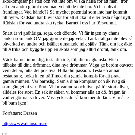
skolkompisar på stan och vet inte om vi ska hälsa för att man ”tror”
att den andra glömt men man vet att de inte har. Vi har blivit
främlingar. Vad hände?? Så mycket potential som inte har kommit
till nytta. Rädslan har blivit stor för att sticka ut eller testa något nytt.
Rädslan för vad andra ska tycka. Barnet i oss har försvunnit.
Snart är vi gråhåriga, sega, och döende. Vi får ingen ny chans,
tankar som tänk OM jag gjorde de jag velat. Tänk ifall ja inte blev så
påverkad av andra och istället utmanade mig själv. Tänk om jag åkte
till Afrika och byggde upp en skola som jag alltid drömt, tänk om.
Väck barnet inom dig, testa din idé, följ din magkänsla. Hitta
tillbaka till dina drömmar, dina nya drömmar. Våga ge beröm oavsett
vem det är, hitta det positiva. Hitta din passion. Testa en annan
restaurang, boka in en träff med din gamla kompis för att prata
gamla minnen. Var barnslig. Samla dina kompisar och åk iväg så
som gänget ni var förut. Vi tar varandra och livet på för stort allvar,
alldeles för stort. En sak är säker, vi kommer alla att dö, frågan är
vad vi gör när vi lever. Misslyckas du så kommer du lära. Vi måste
bli barn igen!
Författare: Drazen
http://www.dcinspire.se