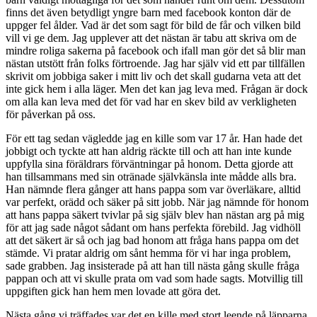
finns det även betydligt yngre barn med facebook konton där de
uppger fel ålder. Vad är det som sagt för bild de får och vilken bild
vill vi ge dem. Jag upplever att det nästan är tabu att skriva om de
mindre roliga sakerna på facebook och ifall man gör det så blir man
nästan utstött från folks förtroende. Jag har själv vid ett par tillfällen
skrivit om jobbiga saker i mitt liv och det skall gudarna veta att det
inte gick hem i alla läger. Men det kan jag leva med. Frågan är dock
om alla kan leva med det för vad har en skev bild av verkligheten
för påverkan på oss.
För ett tag sedan vägledde jag en kille som var 17 år. Han hade det
jobbigt och tyckte att han aldrig räckte till och att han inte kunde
uppfylla sina föräldrars förväntningar på honom. Detta gjorde att
han tillsammans med sin otränade självkänsla inte mådde alls bra.
Han nämnde flera gånger att hans pappa som var överläkare, alltid
var perfekt, orädd och säker på sitt jobb. När jag nämnde för honom
att hans pappa säkert tvivlar på sig själv blev han nästan arg på mig
för att jag sade något sådant om hans perfekta förebild. Jag vidhöll
att det säkert är så och jag bad honom att fråga hans pappa om det
stämde. Vi pratar aldrig om sånt hemma för vi har inga problem,
sade grabben. Jag insisterade på att han till nästa gång skulle fråga
pappan och att vi skulle prata om vad som hade sagts. Motvillig till
uppgiften gick han hem men lovade att göra det.
Nästa gång vi träffades var det en kille med stort leende på läpparna