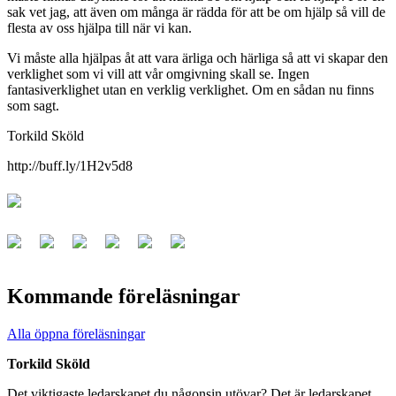
sak vet jag, att även om många är rädda för att be om hjälp så vill de
flesta av oss hjälpa till när vi kan.
Vi måste alla hjälpas åt att vara ärliga och härliga så att vi skapar den
verklighet som vi vill att vår omgivning skall se. Ingen
fantasiverklighet utan en verklig verklighet. Om en sådan nu finns
som sagt.
Torkild Sköld
http://buff.ly/1H2v5d8
Kommande föreläsningar
Alla öppna föreläsningar
Torkild Sköld
Det viktigaste ledarskapet du någonsin utövar? Det är ledarskapet