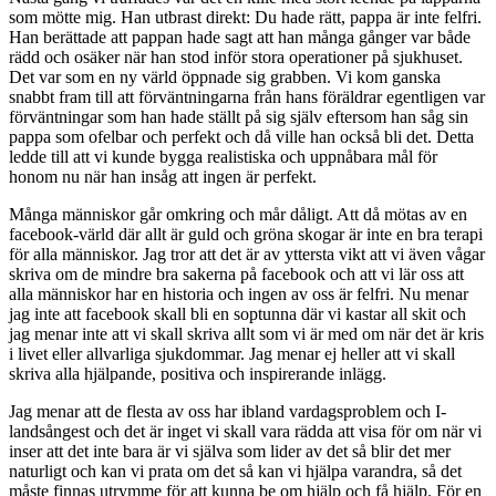
som mötte mig. Han utbrast direkt: Du hade rätt, pappa är inte felfri.
Han berättade att pappan hade sagt att han många gånger var både
rädd och osäker när han stod inför stora operationer på sjukhuset.
Det var som en ny värld öppnade sig grabben. Vi kom ganska
snabbt fram till att förväntningarna från hans föräldrar egentligen var
förväntningar som han hade ställt på sig själv eftersom han såg sin
pappa som ofelbar och perfekt och då ville han också bli det. Detta
ledde till att vi kunde bygga realistiska och uppnåbara mål för
honom nu när han insåg att ingen är perfekt.
Många människor går omkring och mår dåligt. Att då mötas av en
facebook-värld där allt är guld och gröna skogar är inte en bra terapi
för alla människor. Jag tror att det är av yttersta vikt att vi även vågar
skriva om de mindre bra sakerna på facebook och att vi lär oss att
alla människor har en historia och ingen av oss är felfri. Nu menar
jag inte att facebook skall bli en soptunna där vi kastar all skit och
jag menar inte att vi skall skriva allt som vi är med om när det är kris
i livet eller allvarliga sjukdommar. Jag menar ej heller att vi skall
skriva alla hjälpande, positiva och inspirerande inlägg.
Jag menar att de flesta av oss har ibland vardagsproblem och I-
landsångest och det är inget vi skall vara rädda att visa för om när vi
inser att det inte bara är vi själva som lider av det så blir det mer
naturligt och kan vi prata om det så kan vi hjälpa varandra, så det
måste finnas utrymme för att kunna be om hjälp och få hjälp. För en