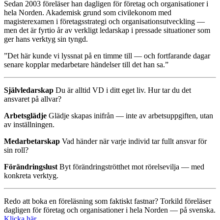
Sedan 2003 föreläser han dagligen för företag och organisationer i
hela Norden. Akademisk grund som civilekonom med
magisterexamen i företagsstrategi och organisationsutveckling —
men det är fyrtio år av verkligt ledarskap i pressade situationer som
ger hans verktyg sin tyngd.
”Det här kunde vi lyssnat på en timme till — och fortfarande dagar
senare kopplar medarbetare händelser till det han sa.”
Självledarskap
Du är alltid VD i ditt eget liv. Hur tar du det
ansvaret på allvar?
Arbetsglädje
Glädje skapas inifrån — inte av arbetsuppgiften, utan
av inställningen.
Medarbetarskap
Vad händer när varje individ tar fullt ansvar för
sin roll?
Förändringslust
Byt förändringströtthet mot rörelsevilja — med
konkreta verktyg.
Redo att boka en föreläsning som faktiskt fastnar? Torkild föreläser
dagligen för företag och organisationer i hela Norden — på svenska.
Klicka här.