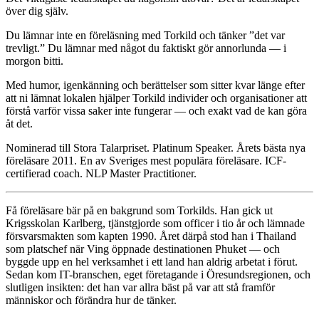
över dig själv.
Du lämnar inte en föreläsning med Torkild och tänker ”det var
trevligt.” Du lämnar med något du faktiskt gör annorlunda — i
morgon bitti.
Med humor, igenkänning och berättelser som sitter kvar länge efter
att ni lämnat lokalen hjälper Torkild individer och organisationer att
förstå varför vissa saker inte fungerar — och exakt vad de kan göra
åt det.
Nominerad till Stora Talarpriset. Platinum Speaker. Årets bästa nya
föreläsare 2011. En av Sveriges mest populära föreläsare. ICF-
certifierad coach. NLP Master Practitioner.
Få föreläsare bär på en bakgrund som Torkilds. Han gick ut
Krigsskolan Karlberg, tjänstgjorde som officer i tio år och lämnade
försvarsmakten som kapten 1990. Året därpå stod han i Thailand
som platschef när Ving öppnade destinationen Phuket — och
byggde upp en hel verksamhet i ett land han aldrig arbetat i förut.
Sedan kom IT-branschen, eget företagande i Öresundsregionen, och
slutligen insikten: det han var allra bäst på var att stå framför
människor och förändra hur de tänker.