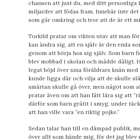
chansen att just du, med ditt personliga
miljarder att födas fram. Innebär inte det
som går omkring och tror att de är ett mi
Torkild pratar om vikten utav att man för
kan ändra sig, att en själv är den enda s
genom att börja hos sig själv. Som barn fi
blev mobbad i skolan och mådde dåligt. 
legat böjd över sina föräldrars knän med 
kunde ligga där och vilja att de skulle slå
smärtan skulle gå över, men något som a
pratar även om att han fått lära sig att ”r
därför som barn gråtit i smyg, under täck
att han ville vara ”en riktig pojke.”
Sedan talar han till en dämpad publik, me
över allt som hände mig, för det jag blev 