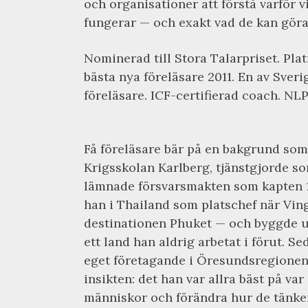
och organisationer att förstå varför v
fungerar — och exakt vad de kan göra 
Nominerad till Stora Talarpriset. Pla
bästa nya föreläsare 2011. En av Sver
föreläsare. ICF-certifierad coach. NLP
Få föreläsare bär på en bakgrund som
Krigsskolan Karlberg, tjänstgjorde som
lämnade försvarsmakten som kapten 1
han i Thailand som platschef när Vi
destinationen Phuket — och byggde u
ett land han aldrig arbetat i förut. 
eget företagande i Öresundsregionen,
insikten: det han var allra bäst på var
människor och förändra hur de tänker