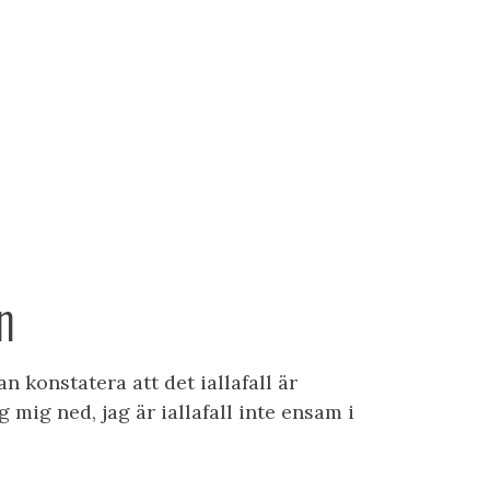
MHET
OMDÖMEN
KONTAKT
ÖVRIGT
n
an konstatera att det iallafall är
g mig ned, jag är iallafall inte ensam i