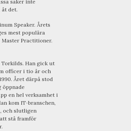
issa saker inte
åt det.
tinum Speaker. Årets
iges mest populära
 Master Practitioner.
 Torkilds. Han gick ut
 officer i tio år och
990. Året därpå stod
ng öppnade
pp en hel verksamhet i
Sedan kom IT-branschen,
 och slutligen
 att stå framför
.