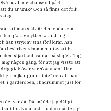
 DNA osv hade chansen 1 på 4
 att du är unik? Och så finns det folk
sstag!”
står att man själv är den enda som
om kan göra en yttre förändring
ck han stryk av sina föräldrar, han
Han beskriver skammen utav att ha
naken stjärt och väntat på slaget. ”Jag
 mig någon gång, för att jag visste att
ldrig gick över var skammen.” Han
iktiga pojkar gråter inte” och att han
et, i garderoben, i badrummet just för
n det var då. Då, mådde jag dåligt
utsatt för. Nu å andra sidan måste jag