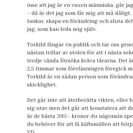
inse att jag är en vuxen människa, går ja
– då är det jag som får mig att må dåligt
tankar, skapa en förändring och sluta def
jag, som kan leda mig själv.
Torkild fångar en publik och tar oss gen
nästan trillar av stolen för att i nästa se
tredje vända försöka kväva tårarna. Det ä
2,5 timmar som föreläsningen föregick me
Torkild är en sådan person som förändrar 
skicklighet.
Det går inte att återberätta vikten, eller
sig utav men det går att konstatera att d
är de bästa 395:- kronor du någonsin sp
du behöver för att få käftsmällen att börja
VD.