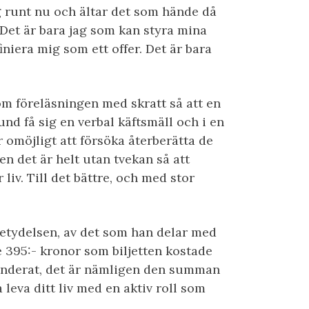
g runt nu och ältar det som hände då
. Det är bara jag som kan styra mina
iniera mig som ett offer. Det är bara
om föreläsningen med skratt så att en
kund få sig en verbal käftsmäll och i en
r omöjligt att försöka återberätta de
n det är helt utan tvekan så att
liv. Till det bättre, och med stor
 betydelsen, av det som han delar med
e 395:- kronor som biljetten kostade
enderat, det är nämligen den summan
 leva ditt liv med en aktiv roll som