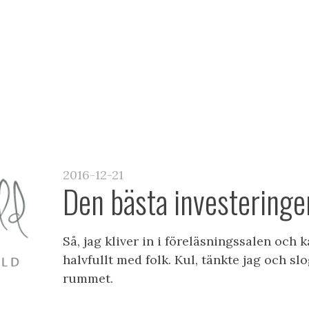
NA FÖRELÄSNINGAR
BOKA TILL ER VERKSA
2016-12-21
Den bästa investeringe
Så, jag kliver in i föreläsningssalen och k
halvfullt med folk. Kul, tänkte jag och slo
rummet.