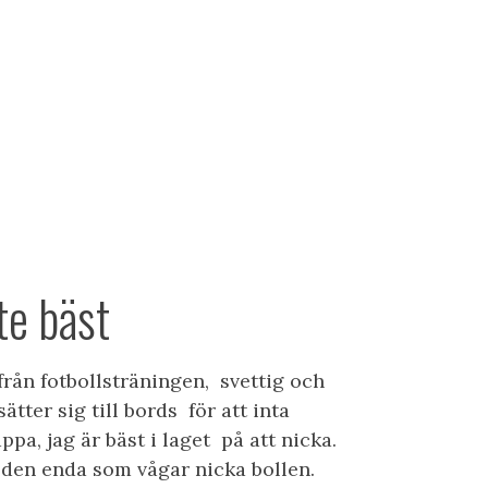
MHET
OMDÖMEN
KONTAKT
ÖVRIGT
te bäst
från fotbollsträningen, svettig och
tter sig till bords för att inta
pa, jag är bäst i laget på att nicka.
r den enda som vågar nicka bollen.