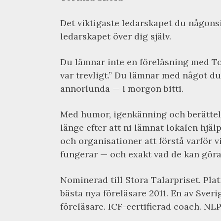
Det viktigaste ledarskapet du någons
ledarskapet över dig själv.
Du lämnar inte en föreläsning med To
var trevligt.” Du lämnar med något du
annorlunda — i morgon bitti.
Med humor, igenkänning och berättels
länge efter att ni lämnat lokalen hjäl
och organisationer att förstå varför v
fungerar — och exakt vad de kan göra 
Nominerad till Stora Talarpriset. Pla
bästa nya föreläsare 2011. En av Sver
föreläsare. ICF-certifierad coach. NLP