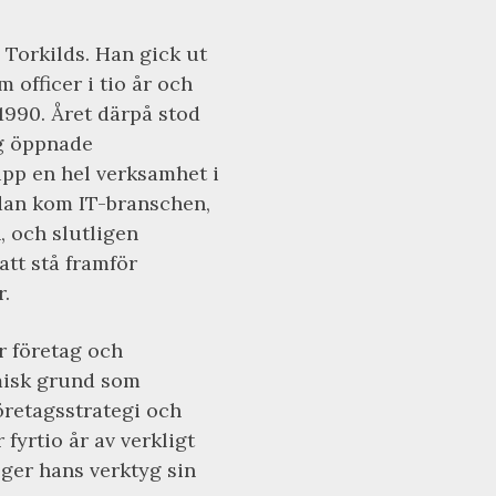
 Torkilds. Han gick ut
 officer i tio år och
990. Året därpå stod
ng öppnade
pp en hel verksamhet i
Sedan kom IT-branschen,
 och slutligen
 att stå framför
.
r företag och
misk grund som
retagsstrategi och
fyrtio år av verkligt
 ger hans verktyg sin