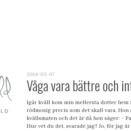
NA FÖRELÄSNINGAR
BOKA TILL ER VERKSA
2014-03-07
Våga vara bättre och in
Igår kväll kom min mellersta dotter hem 
rödmosig precis som det skall vara. Hon sä
kvällsmaten och det är då hon säger: – Pap
Hur vet du det, svarade jag? Jo, för jag ä