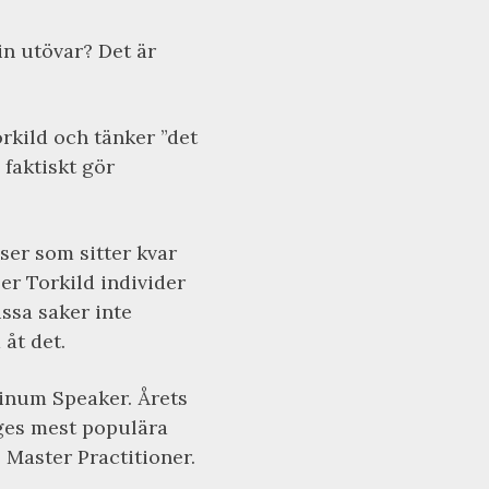
in utövar? Det är
rkild och tänker ”det
 faktiskt gör
er som sitter kvar
per Torkild individer
issa saker inte
åt det.
tinum Speaker. Årets
iges mest populära
 Master Practitioner.