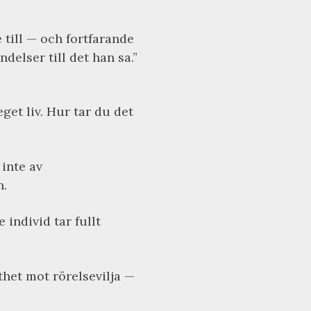
 till — och fortfarande
elser till det han sa.”
eget liv. Hur tar du det
inte av
n.
 individ tar fullt
thet mot rörelsevilja —