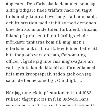
ångesten. Den förbaskade demonen som jag
aldrig tidigare hade träffats hade nu tagit
fullständig kontroll över mig. I all min panik
och frustration med att bli av med demonen
blev den kommande tiden turbulent, slitsam,
ibland på gränsen till outhärdlig och de
mörkaste tankarna kom till mig, men i
efterhand ack så lärorik. Medicinen hette att
bita ihop och vara en man, för som ung
officer vågade jag inte visa mig svagare än
vad jag inte kunde låta bli att förmedla med
hela mitt kroppsspråk. Tiden gick och jag
saknade henne oändligt. Oändligt……
När jag nu gick in på stationen i juni 1983
rullade tåget precis in från Skövde. Bara
vetskapen om att hon satt ombord fick mitt