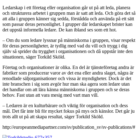
Ledarskap i ett företag eller organisation går ut på att leda, planera
och strukturera arbetet i gruppen man är satt att leda. Och göra det så
att alla i gruppen känner sig sedda, förstådda och använda på ett sätt
som passar deras personlighet. I grupper där ledarskapet brister kan
det uppstå informella ledare. De kan ibland ses som ett hot.
– Om du som ledare lyssnar på människorna i gruppen, visar respekt
för deras personligheter, är tydlig med vad du vill och trygg i dig
själv så sprider du trygghet i organisationen och då uppstår inte den
situationen, säger Torkild Sköld.
Företag och organisationer är olika. En del är tjänsteföretag andra är
fabriker som producerar varor av det ena eller andra slaget, några är
renodlade säljorganisationer och vissa är myndigheter. Dock är det
inte branschen i sig som avgör hur man ska agera som ledare utan
det handlar om att lära känna människorna i gruppen och se deras
behov. Fast utan att vara mesig med vart man vill.
– Ledaren är en kulturbärare och viktig för organisation och dess
mål. Det får inte bli för mycket fokus på mys och känslor. Det går ju
trots allt ut på att skapa resultat, säger Torkild Sköld.
http://europeanmediapartner.com/sv/publication_sv/sv-publications/#