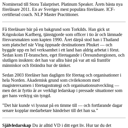
Nominerad till Stora Talarpriset. Platinum Speaker. Årets bästa nya
föreläsare 2011. En av Sveriges mest populära föreläsare. ICF-
certifierad coach. NLP Master Practitioner.
Få föreläsare bär på en bakgrund som Torkilds. Han gick ut
Krigsskolan Karlberg, tjänstgjorde som officer i tio år och lämnade
försvarsmakten som kapten 1990. Året därpå stod han i Thailand
som platschef när Ving öppnade destinationen Phuket — och
byggde upp en hel verksamhet i ett land han aldrig arbetat i förut.
Sedan kom IT-branschen, eget företagande i Öresundsregionen, och
slutligen insikten: det han var allra bäst på var att stå framför
människor och förändra hur de tänker.
Sedan 2003 föreläser han dagligen för företag och organisationer i
hela Norden. Akademisk grund som civilekonom med
magisterexamen i företagsstrategi och organisationsutveckling —
men det är fyrtio år av verkligt ledarskap i pressade situationer som
ger hans verktyg sin tyngd.
”Det här kunde vi lyssnat på en timme till — och fortfarande dagar
senare kopplar medarbetare händelser till det han sa.”
Självledarskap
Du är alltid VD i ditt eget liv. Hur tar du det