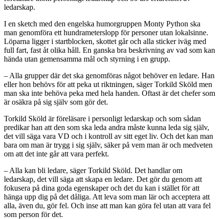
ledarskap.
I en sketch med den engelska humorgruppen Monty Python ska
man genomföra ett hundrameterslopp för personer utan lokalsinne.
Löparna ligger i startblocken, skottet går och alla sticker iväg med
full fart, fast åt olika håll. En ganska bra beskrivning av vad som kan
hända utan gemensamma mål och styrning i en grupp.
– Alla grupper där det ska genomföras något behöver en ledare. Han
eller hon behövs för att peka ut riktningen, säger Torkild Sköld men
man ska inte behöva peka med hela handen. Oftast är det chefer som
är osäkra på sig själv som gör det.
Torkild Sköld är föreläsare i personligt ledarskap och som sådan
predikar han att den som ska leda andra måste kunna leda sig själv,
det vill säga vara VD och i kontroll av sitt eget liv. Och det kan man
bara om man är trygg i sig själv, säker på vem man är och medveten
om att det inte går att vara perfekt.
– Alla kan bli ledare, säger Torkild Sköld. Det handlar om
ledarskap, det vill säga att skapa en ledare. Det gör du genom att
fokusera på dina goda egenskaper och det du kan i stället för att
hänga upp dig på det dåliga. Att leva som man lär och acceptera att
alla, även du, gör fel. Och inse att man kan göra fel utan att vara fel
som person för det.