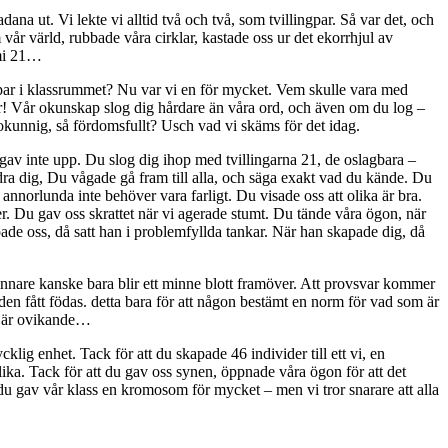
dana ut. Vi lekte vi alltid två och två, som tvillingpar. Så var det, och
år värld, rubbade våra cirklar, kastade oss ur det ekorrhjul av
omi 21…
a par i klassrummet? Nu var vi en för mycket. Vem skulle vara med
r! Vår okunskap slog dig hårdare än våra ord, och även om du log –
å okunnig, så fördomsfullt? Usch vad vi skäms för det idag.
Du gav inte upp. Du slog dig ihop med tvillingarna 21, de oslagbara –
dra dig, Du vågade gå fram till alla, och säga exakt vad du kände. Du
nnorlunda inte behöver vara farligt. Du visade oss att olika är bra.
r. Du gav oss skrattet när vi agerade stumt. Du tände våra ögon, när
pade oss, då satt han i problemfyllda tankar. När han skapade dig, då
vinnare kanske bara blir ett minne blott framöver. Att provsvar kommer
n den fått födas. detta bara för att någon bestämt en norm för vad som är
om är ovikande…
cklig enhet. Tack för att du skapade 46 individer till ett vi, en
 olika. Tack för att du gav oss synen, öppnade våra ögon för att det
 du gav vår klass en kromosom för mycket – men vi tror snarare att alla