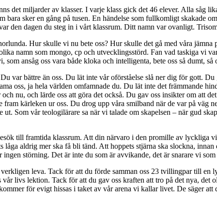
ns det miljarder av klasser. I varje klass gick det 46 elever. Alla såg lika
om bara sker en gång på tusen. En händelse som fullkomligt skakade om v
et var den dagen du steg in i vårt klassrum. Ditt namn var ovanligt. Tris
 annorlunda. Hur skulle vi nu bete oss? Hur skulle det gå med våra jämn
 olika namn som mongo, cp och utvecklingsstörd. Fan vad taskiga vi va
e vi, som ansåg oss vara både kloka och intelligenta, bete oss så dumt, s
. Du var bättre än oss. Du lät inte vår oförståelse slå ner dig för gott. 
 krama oss, ja hela världen omfamnade du. Du lät inte det främmande hin
h nu, och lärde oss att göra det också. Du gav oss insikter om att det a
ade fram kärleken ur oss. Du drog upp våra smilband när de var på väg ne
de ut. Som vår teologilärare sa när vi talade om skapelsen – när gud ska
sök till framtida klassrum. Att din närvaro i den promille av lyckliga 
ts låga aldrig mer ska få bli tänd. Att hoppets stjärna ska slockna, inna
r ingen störning. Det är inte du som är avvikande, det är snarare vi s
 verkligen leva. Tack för att du förde samman oss 23 tvillingpar till en ly
 vår livs lektion. Tack för att du gav oss kraften att tro på det nya, det
mer för evigt hissas i taket av vår arena vi kallar livet. De säger att