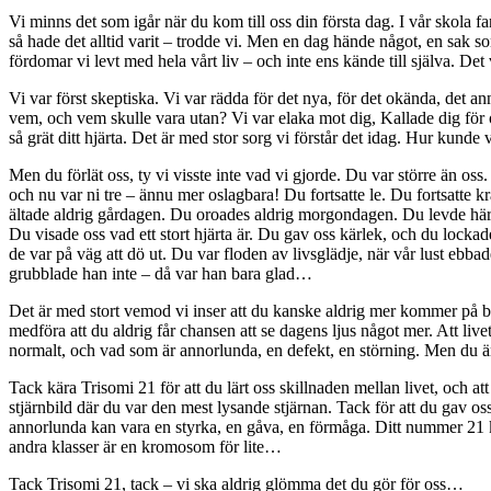
Vi minns det som igår när du kom till oss din första dag. I vår skola fan
så hade det alltid varit – trodde vi. Men en dag hände något, en sak s
fördomar vi levt med hela vårt liv – och inte ens kände till själva. D
Vi var först skeptiska. Vi var rädda för det nya, för det okända, det
vem, och vem skulle vara utan? Vi var elaka mot dig, Kallade dig för
så grät ditt hjärta. Det är med stor sorg vi förstår det idag. Hur kund
Men du förlät oss, ty vi visste inte vad vi gjorde. Du var större än oss
och nu var ni tre – ännu mer oslagbara! Du fortsatte le. Du fortsatte
ältade aldrig gårdagen. Du oroades aldrig morgondagen. Du levde här oc
Du visade oss vad ett stort hjärta är. Du gav oss kärlek, och du lock
de var på väg att dö ut. Du var floden av livsglädje, när vår lust ebba
grubblade han inte – då var han bara glad…
Det är med stort vemod vi inser att du kanske aldrig mer kommer på be
medföra att du aldrig får chansen att se dagens ljus något mer. Att live
normalt, och vad som är annorlunda, en defekt, en störning. Men du ä
Tack kära Trisomi 21 för att du lärt oss skillnaden mellan livet, och att
stjärnbild där du var den mest lysande stjärnan. Tack för att du gav oss
annorlunda kan vara en styrka, en gåva, en förmåga. Ditt nummer 21 kom
andra klasser är en kromosom för lite…
Tack Trisomi 21, tack – vi ska aldrig glömma det du gör för oss…