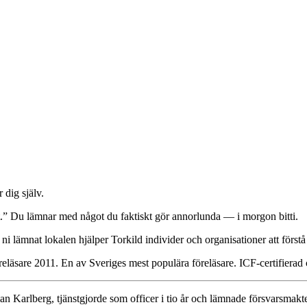
 dig själv.
gt.” Du lämnar med något du faktiskt gör annorlunda — i morgon bitti.
ni lämnat lokalen hjälper Torkild individer och organisationer att först
reläsare 2011. En av Sveriges mest populära föreläsare. ICF-certifierad
an Karlberg, tjänstgjorde som officer i tio år och lämnade försvarsmak