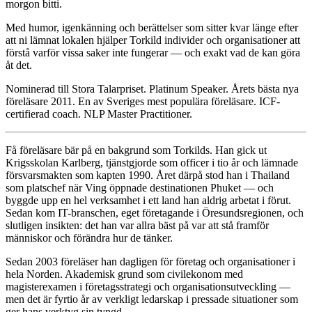
morgon bitti.
Med humor, igenkänning och berättelser som sitter kvar länge efter
att ni lämnat lokalen hjälper Torkild individer och organisationer att
förstå varför vissa saker inte fungerar — och exakt vad de kan göra
åt det.
Nominerad till Stora Talarpriset. Platinum Speaker. Årets bästa nya
föreläsare 2011. En av Sveriges mest populära föreläsare. ICF-
certifierad coach. NLP Master Practitioner.
Få föreläsare bär på en bakgrund som Torkilds. Han gick ut
Krigsskolan Karlberg, tjänstgjorde som officer i tio år och lämnade
försvarsmakten som kapten 1990. Året därpå stod han i Thailand
som platschef när Ving öppnade destinationen Phuket — och
byggde upp en hel verksamhet i ett land han aldrig arbetat i förut.
Sedan kom IT-branschen, eget företagande i Öresundsregionen, och
slutligen insikten: det han var allra bäst på var att stå framför
människor och förändra hur de tänker.
Sedan 2003 föreläser han dagligen för företag och organisationer i
hela Norden. Akademisk grund som civilekonom med
magisterexamen i företagsstrategi och organisationsutveckling —
men det är fyrtio år av verkligt ledarskap i pressade situationer som
ger hans verktyg sin tyngd.