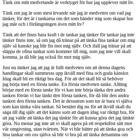
Tänk om mitt medvetande är verktyget för hur jag upplever mitt liv.
Tänk om jag är som mest levande när jag är medveten om vad jag
tänker, för det är i tankarna om det som händer mig som skapar hur
jag mår och i förlängningen även mitt liv?
Tänk att det finns bara kraft i de tankar jag tänker för tankar jag inte
tänker finns inte, så om jag då tränar på att tänka fina tankar om mig
själv så kanske jag blir fin mot mig själv. Och ifall jag tränar på att
släppa de ofina tankar som kommer till mig, som jag inte vill skall
komma, ja då blir jag också fin mot mig själv.
Just nu tänker jag att jag är fullt medveten om att denna dagens
handlingar skall summeras upp ikväll med fina och goda känslor.
Idag skall bli en riktigt bra dag. För att det skall bli så behöver
jag börja med en första tanke. En första medveten tanke. Allting
börjar med en första tanke för vi kan inte börja tänka den andra
tanken förrän vi har tänkt den första tanken, för då blir den andra
tanken den första tanken. Det är dessutom som tur är bara vi själva
som kan tänka våra tankar. Så bestäm dig nu för att ikväll skall du
säga till dig själv att det känns som att dagen idag var riktigt bra, för
att jag valde att tänka det jag tänkte för att kunna göra det jag tänkte
göra. Nu menar jag inte att vi skall agera på ett respektlöst sätt mot
vår omgivning, utan tvärtom. När vi blir bättre på att tänka goa och
fina tankar om oss själva så blir vi bra på att tänka detsamma om