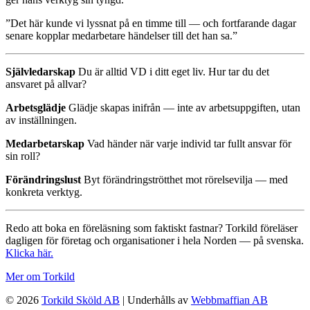
”Det här kunde vi lyssnat på en timme till — och fortfarande dagar
senare kopplar medarbetare händelser till det han sa.”
Självledarskap
Du är alltid VD i ditt eget liv. Hur tar du det
ansvaret på allvar?
Arbetsglädje
Glädje skapas inifrån — inte av arbetsuppgiften, utan
av inställningen.
Medarbetarskap
Vad händer när varje individ tar fullt ansvar för
sin roll?
Förändringslust
Byt förändringströtthet mot rörelsevilja — med
konkreta verktyg.
Redo att boka en föreläsning som faktiskt fastnar? Torkild föreläser
dagligen för företag och organisationer i hela Norden — på svenska.
Klicka här.
Mer om Torkild
© 2026
Torkild Sköld AB
| Underhålls av
Webbmaffian AB