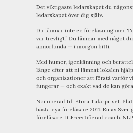
Det viktigaste ledarskapet du någons
ledarskapet över dig själv.
Du lämnar inte en föreläsning med To
var trevligt.” Du lämnar med något du
annorlunda — i morgon bitti.
Med humor, igenkänning och berättels
länge efter att ni lämnat lokalen hjäl
och organisationer att förstå varför v
fungerar — och exakt vad de kan göra 
Nominerad till Stora Talarpriset. Pla
bästa nya föreläsare 2011. En av Sver
föreläsare. ICF-certifierad coach. NLP