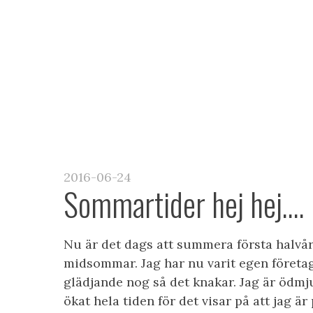
NA FÖRELÄSNINGAR
BOKA TILL ER VERKSA
2016-06-24
Sommartider hej hej….
Nu är det dags att summera första halvåre
midsommar. Jag har nu varit egen företag
glädjande nog så det knakar. Jag är ödmj
ökat hela tiden för det visar på att jag är 