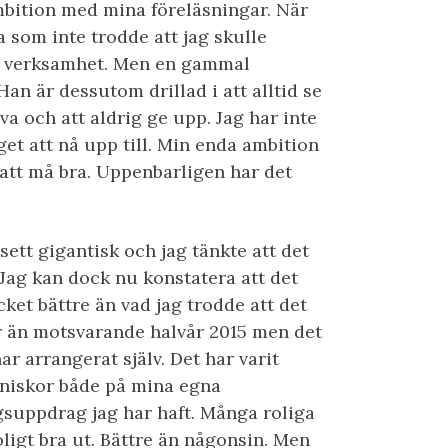
mbition med mina föreläsningar. När
a som inte trodde att jag skulle
ad verksamhet. Men en gammal
Han är dessutom drillad i att alltid se
eva och att aldrig ge upp. Jag har inte
get att nå upp till. Min enda ambition
r att må bra. Uppenbarligen har det
ett gigantisk och jag tänkte att det
 Jag kan dock nu konstatera att det
cket bättre än vad jag trodde att det
gar än motsvarande halvår 2015 men det
r arrangerat själv. Det har varit
niskor både på mina egna
gsuppdrag jag har haft. Många roliga
ligt bra ut. Bättre än någonsin. Men