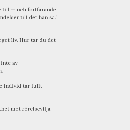
 till — och fortfarande
elser till det han sa.”
eget liv. Hur tar du det
inte av
n.
 individ tar fullt
thet mot rörelsevilja —