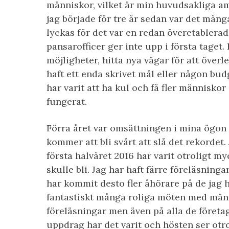
människor, vilket är min huvudsakliga a
jag började för tre år sedan var det mång
lyckas för det var en redan överetabler
pansarofficer ger inte upp i första taget. 
möjligheter, hitta nya vägar för att överl
haft ett enda skrivet mål eller någon bud
har varit att ha kul och få fler människo
fungerat.
Förra året var omsättningen i mina ögon s
kommer att bli svårt att slå det rekordet.
första halvåret 2016 har varit otroligt my
skulle bli. Jag har haft färre föreläsnin
har kommit desto fler åhörare på de jag ha
fantastiskt många roliga möten med män
föreläsningar men även på alla de företa
uppdrag har det varit och hösten ser otro