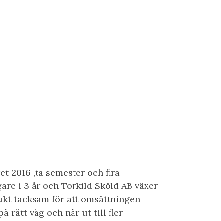
MHET
OMDÖMEN
KONTAKT
ÖVRIGT
t 2016 ,ta semester och fira
are i 3 år och Torkild Sköld AB växer
ukt tacksam för att omsättningen
på rätt väg och når ut till fler