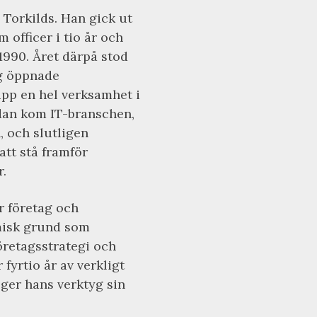
 Torkilds. Han gick ut
 officer i tio år och
990. Året därpå stod
ng öppnade
pp en hel verksamhet i
Sedan kom IT-branschen,
 och slutligen
 att stå framför
.
r företag och
misk grund som
retagsstrategi och
fyrtio år av verkligt
 ger hans verktyg sin