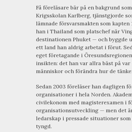
Få föreläsare bär på en bakgrund som
Krigsskolan Karlberg, tjänstgjorde som
lämnade försvarsmakten som kapten 1
han i Thailand som platschef när Vi
destinationen Phuket — och byggde u
ett land han aldrig arbetat i förut. 
eget företagande i Öresundsregionen,
insikten: det han var allra bäst på var
människor och förändra hur de tänker
Sedan 2003 föreläser han dagligen fö
organisationer i hela Norden. Akade
civilekonom med magisterexamen i fö
organisationsutveckling — men det är 
ledarskap i pressade situationer som
tyngd.