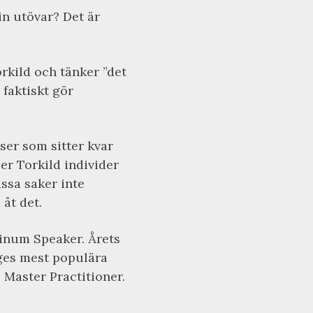
in utövar? Det är
rkild och tänker ”det
 faktiskt gör
er som sitter kvar
per Torkild individer
issa saker inte
åt det.
tinum Speaker. Årets
iges mest populära
 Master Practitioner.