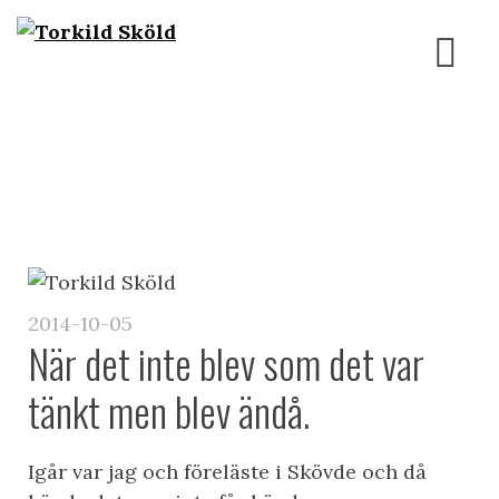
Skip
to
content
2014-10-05
När det inte blev som det var
tänkt men blev ändå.
Igår var jag och föreläste i Skövde och då