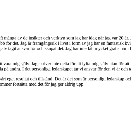
ft många av de insikter och verktyg som jag har idag när jag var 20 år. 
ör det. Jag är framgångsrik i livet i form av jag har en fantastisk kvinna
själv tagit ansvar för och skapat det. Jag har inte fått mycket gratis här i
t vara mig själv. Jag skriver inte detta för att lyfta mig själv utan för 
la på andra. I det personliga ledarskapet tar vi ansvar för den vi är och tar
 vårt eget resultat och tillstånd. Det är det som är personligt ledarskap oc
kommer fortsätta med det för jag ger aldrig upp.