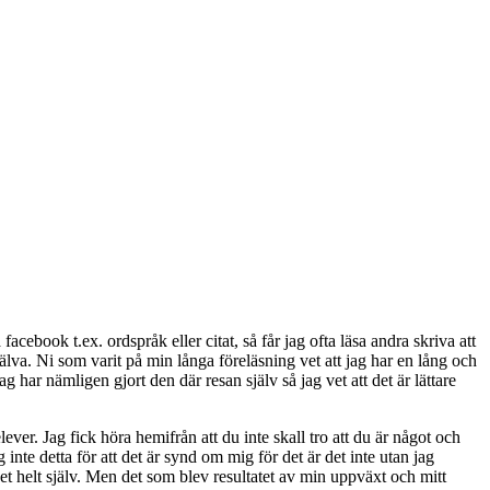
cebook t.ex. ordspråk eller citat, så får jag ofta läsa andra skriva att
själva. Ni som varit på min långa föreläsning vet att jag har en lång och
g har nämligen gjort den där resan själv så jag vet att det är lättare
ver. Jag fick höra hemifrån att du inte skall tro att du är något och
inte detta för att det är synd om mig för det är det inte utan jag
t det helt själv. Men det som blev resultatet av min uppväxt och mitt