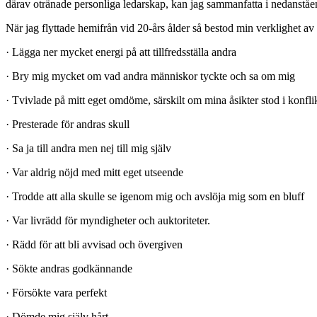
därav otränade personliga ledarskap, kan jag sammanfatta i nedanståe
När jag flyttade hemifrån vid 20-års ålder så bestod min verklighet av 
· Lägga ner mycket energi på att tillfredsställa andra
· Bry mig mycket om vad andra människor tyckte och sa om mig
· Tvivlade på mitt eget omdöme, särskilt om mina åsikter stod i konfl
· Presterade för andras skull
· Sa ja till andra men nej till mig själv
· Var aldrig nöjd med mitt eget utseende
· Trodde att alla skulle se igenom mig och avslöja mig som en bluff
· Var livrädd för myndigheter och auktoriteter.
· Rädd för att bli avvisad och övergiven
· Sökte andras godkännande
· Försökte vara perfekt
· Dömde mig själv hårt