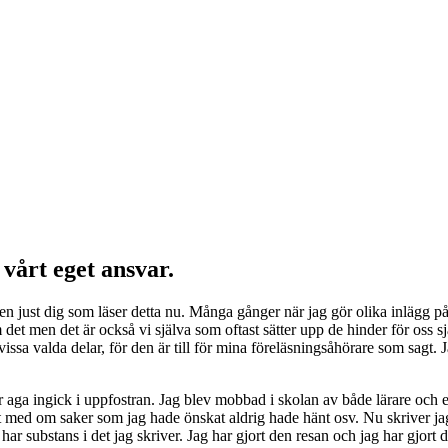
 vårt eget ansvar.
n just dig som läser detta nu. Många gånger när jag gör olika inlägg på fa
om det men det är också vi själva som oftast sätter upp de hinder för oss 
ssa valda delar, för den är till för mina föreläsningsåhörare som sagt. Ja
r aga ingick i uppfostran. Jag blev mobbad i skolan av både lärare och ele
rit med om saker som jag hade önskat aldrig hade hänt osv. Nu skriver jag 
ag har substans i det jag skriver. Jag har gjort den resan och jag har gjor