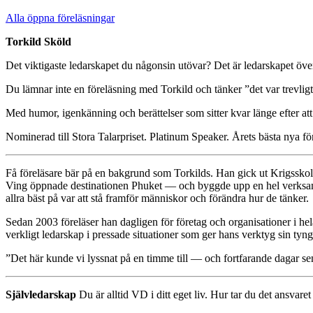
Alla öppna föreläsningar
Torkild Sköld
Det viktigaste ledarskapet du någonsin utövar? Det är ledarskapet över
Du lämnar inte en föreläsning med Torkild och tänker ”det var trevli
Med humor, igenkänning och berättelser som sitter kvar länge efter att 
Nominerad till Stora Talarpriset. Platinum Speaker. Årets bästa nya fö
Få föreläsare bär på en bakgrund som Torkilds. Han gick ut Krigsskol
Ving öppnade destinationen Phuket — och byggde upp en hel verksamhet
allra bäst på var att stå framför människor och förändra hur de tänker.
Sedan 2003 föreläser han dagligen för företag och organisationer i 
verkligt ledarskap i pressade situationer som ger hans verktyg sin tyng
”Det här kunde vi lyssnat på en timme till — och fortfarande dagar sen
Självledarskap
Du är alltid VD i ditt eget liv. Hur tar du det ansvaret