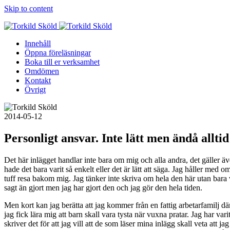
Skip to content
Innehåll
Öppna föreläsningar
Boka till er verksamhet
Omdömen
Kontakt
Övrigt
2014-05-12
Personligt ansvar. Inte lätt men ändå alltid
Det här inlägget handlar inte bara om mig och alla andra, det gäller äve
hade det bara varit så enkelt eller det är lätt att säga. Jag håller med 
tuff resa bakom mig. Jag tänker inte skriva om hela den här utan bara vi
sagt än gjort men jag har gjort den och jag gör den hela tiden.
Men kort kan jag berätta att jag kommer från en fattig arbetarfamilj dä
jag fick lära mig att barn skall vara tysta när vuxna pratar. Jag har va
skriver det för att jag vill att de som läser mina inlägg skall veta att j