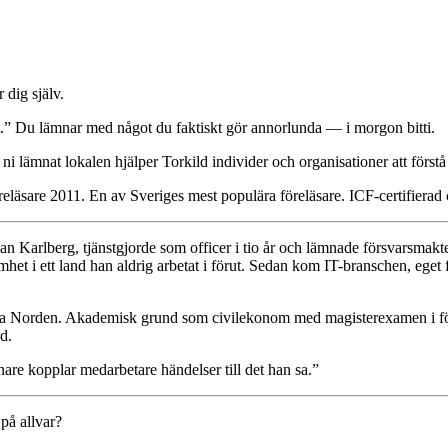
 dig själv.
gt.” Du lämnar med något du faktiskt gör annorlunda — i morgon bitti.
ni lämnat lokalen hjälper Torkild individer och organisationer att först
reläsare 2011. En av Sveriges mest populära föreläsare. ICF-certifierad
an Karlberg, tjänstgjorde som officer i tio år och lämnade försvarsmak
 i ett land han aldrig arbetat i förut. Sedan kom IT-branschen, eget f
hela Norden. Akademisk grund som civilekonom med magisterexamen i för
d.
are kopplar medarbetare händelser till det han sa.”
 på allvar?