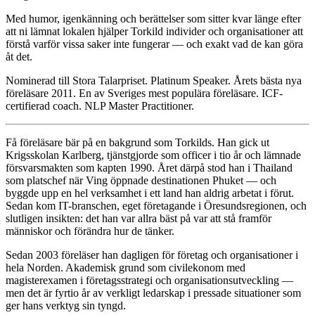
Med humor, igenkänning och berättelser som sitter kvar länge efter
att ni lämnat lokalen hjälper Torkild individer och organisationer att
förstå varför vissa saker inte fungerar — och exakt vad de kan göra
åt det.
Nominerad till Stora Talarpriset. Platinum Speaker. Årets bästa nya
föreläsare 2011. En av Sveriges mest populära föreläsare. ICF-
certifierad coach. NLP Master Practitioner.
Få föreläsare bär på en bakgrund som Torkilds. Han gick ut
Krigsskolan Karlberg, tjänstgjorde som officer i tio år och lämnade
försvarsmakten som kapten 1990. Året därpå stod han i Thailand
som platschef när Ving öppnade destinationen Phuket — och
byggde upp en hel verksamhet i ett land han aldrig arbetat i förut.
Sedan kom IT-branschen, eget företagande i Öresundsregionen, och
slutligen insikten: det han var allra bäst på var att stå framför
människor och förändra hur de tänker.
Sedan 2003 föreläser han dagligen för företag och organisationer i
hela Norden. Akademisk grund som civilekonom med
magisterexamen i företagsstrategi och organisationsutveckling —
men det är fyrtio år av verkligt ledarskap i pressade situationer som
ger hans verktyg sin tyngd.