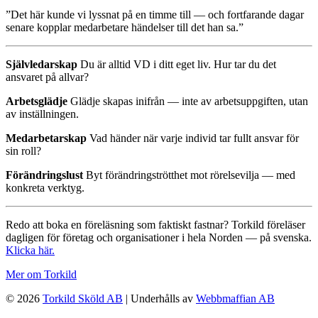
”Det här kunde vi lyssnat på en timme till — och fortfarande dagar
senare kopplar medarbetare händelser till det han sa.”
Självledarskap
Du är alltid VD i ditt eget liv. Hur tar du det
ansvaret på allvar?
Arbetsglädje
Glädje skapas inifrån — inte av arbetsuppgiften, utan
av inställningen.
Medarbetarskap
Vad händer när varje individ tar fullt ansvar för
sin roll?
Förändringslust
Byt förändringströtthet mot rörelsevilja — med
konkreta verktyg.
Redo att boka en föreläsning som faktiskt fastnar? Torkild föreläser
dagligen för företag och organisationer i hela Norden — på svenska.
Klicka här.
Mer om Torkild
© 2026
Torkild Sköld AB
| Underhålls av
Webbmaffian AB