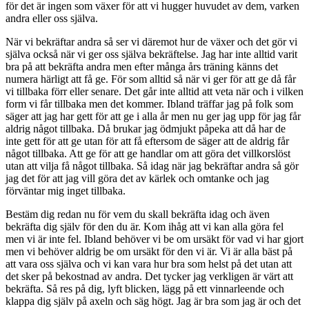
för det är ingen som växer för att vi hugger huvudet av dem, varken
andra eller oss själva.
När vi bekräftar andra så ser vi däremot hur de växer och det gör vi
själva också när vi ger oss själva bekräftelse. Jag har inte alltid varit
bra på att bekräfta andra men efter många års träning känns det
numera härligt att få ge. För som alltid så när vi ger för att ge då får
vi tillbaka förr eller senare. Det går inte alltid att veta när och i vilken
form vi får tillbaka men det kommer. Ibland träffar jag på folk som
säger att jag har gett för att ge i alla år men nu ger jag upp för jag får
aldrig något tillbaka. Då brukar jag ödmjukt påpeka att då har de
inte gett för att ge utan för att få eftersom de säger att de aldrig får
något tillbaka. Att ge för att ge handlar om att göra det villkorslöst
utan att vilja få något tillbaka. Så idag när jag bekräftar andra så gör
jag det för att jag vill göra det av kärlek och omtanke och jag
förväntar mig inget tillbaka.
Bestäm dig redan nu för vem du skall bekräfta idag och även
bekräfta dig själv för den du är. Kom ihåg att vi kan alla göra fel
men vi är inte fel. Ibland behöver vi be om ursäkt för vad vi har gjort
men vi behöver aldrig be om ursäkt för den vi är. Vi är alla bäst på
att vara oss själva och vi kan vara hur bra som helst på det utan att
det sker på bekostnad av andra. Det tycker jag verkligen är värt att
bekräfta. Så res på dig, lyft blicken, lägg på ett vinnarleende och
klappa dig själv på axeln och säg högt. Jag är bra som jag är och det