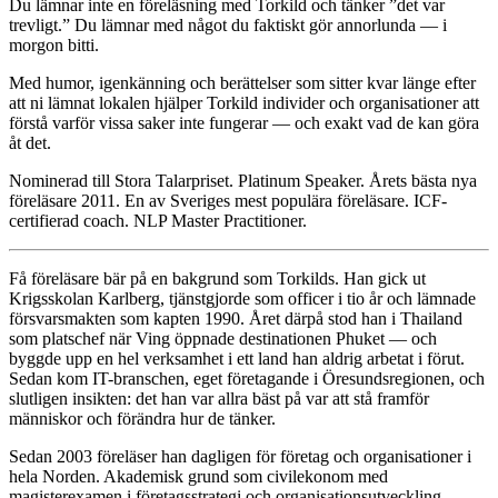
Du lämnar inte en föreläsning med Torkild och tänker ”det var
trevligt.” Du lämnar med något du faktiskt gör annorlunda — i
morgon bitti.
Med humor, igenkänning och berättelser som sitter kvar länge efter
att ni lämnat lokalen hjälper Torkild individer och organisationer att
förstå varför vissa saker inte fungerar — och exakt vad de kan göra
åt det.
Nominerad till Stora Talarpriset. Platinum Speaker. Årets bästa nya
föreläsare 2011. En av Sveriges mest populära föreläsare. ICF-
certifierad coach. NLP Master Practitioner.
Få föreläsare bär på en bakgrund som Torkilds. Han gick ut
Krigsskolan Karlberg, tjänstgjorde som officer i tio år och lämnade
försvarsmakten som kapten 1990. Året därpå stod han i Thailand
som platschef när Ving öppnade destinationen Phuket — och
byggde upp en hel verksamhet i ett land han aldrig arbetat i förut.
Sedan kom IT-branschen, eget företagande i Öresundsregionen, och
slutligen insikten: det han var allra bäst på var att stå framför
människor och förändra hur de tänker.
Sedan 2003 föreläser han dagligen för företag och organisationer i
hela Norden. Akademisk grund som civilekonom med
magisterexamen i företagsstrategi och organisationsutveckling —