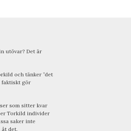
in utövar? Det är
rkild och tänker ”det
 faktiskt gör
er som sitter kvar
per Torkild individer
issa saker inte
åt det.