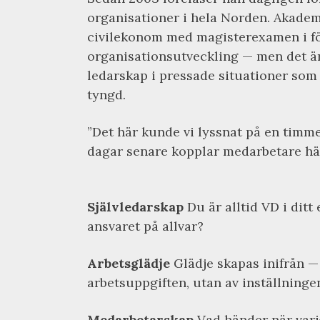
organisationer i hela Norden. Akade
civilekonom med magisterexamen i fö
organisationsutveckling — men det är 
ledarskap i pressade situationer som
tyngd.
”Det här kunde vi lyssnat på en timme
dagar senare kopplar medarbetare händ
Självledarskap
Du är alltid VD i ditt 
ansvaret på allvar?
Arbetsglädje
Glädje skapas inifrån — 
arbetsuppgiften, utan av inställninge
Medarbetarskap
Vad händer när varje