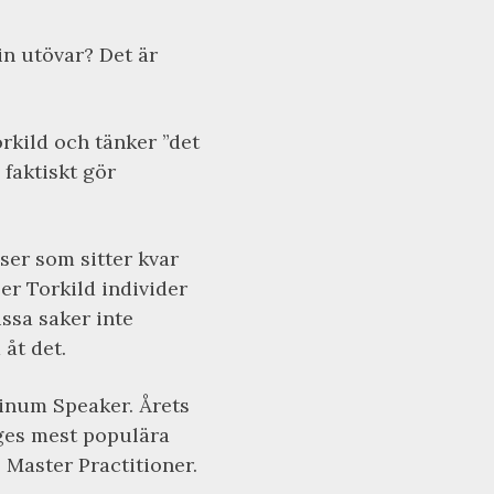
in utövar? Det är
rkild och tänker ”det
 faktiskt gör
er som sitter kvar
per Torkild individer
issa saker inte
åt det.
tinum Speaker. Årets
iges mest populära
 Master Practitioner.