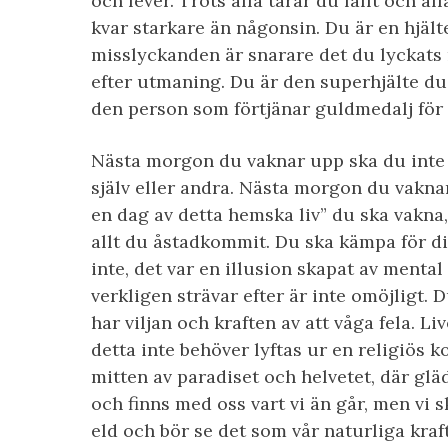
och lever. Trots alla tårar du fällt och al
kvar starkare än någonsin. Du är en hjälte
misslyckanden är snarare det du lyckats 
efter utmaning. Du är den superhjälte du
den person som förtjänar guldmedalj för 
Nästa morgon du vaknar upp ska du inte 
själv eller andra. Nästa morgon du vakn
en dag av detta hemska liv” du ska vakna,
allt du åstadkommit. Du ska kämpa för di
inte, det var en illusion skapat av mental
verkligen strävar efter är inte omöjligt. D
har viljan och kraften av att våga fela. Liv
detta inte behöver lyftas ur en religiös 
mitten av paradiset och helvetet, där glä
och finns med oss vart vi än går, men vi sk
eld och bör se det som vår naturliga kraft