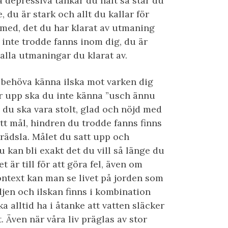
la depressiva tankar du haft så står du
, du är stark och allt du kallar för
med, det du har klarat av utmaning
 inte trodde fanns inom dig, du är
alla utmaningar du klarat av.
behöva känna ilska mot varken dig
ar upp ska du inte känna ”usch ännu
 du ska vara stolt, glad och nöjd med
tt mål, hindren du trodde fanns finns
 rädsla. Målet du satt upp och
u kan bli exakt det du vill så länge du
et är till för att göra fel, även om
kontext kan man se livet på jorden som
djen och ilskan finns i kombination
a alltid ha i åtanke att vatten släcker
. Även när våra liv präglas av stor