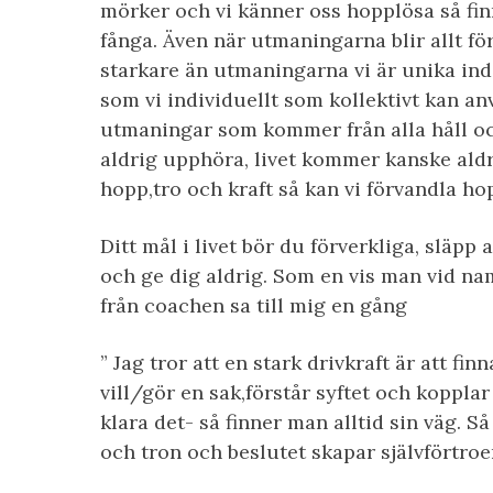
mörker och vi känner oss hopplösa så finn
fånga. Även när utmaningarna blir allt för
starkare än utmaningarna vi är unika ind
som vi individuellt som kollektivt kan anv
utmaningar som kommer från alla håll 
aldrig upphöra, livet kommer kanske aldri
hopp,tro och kraft så kan vi förvandla hop
Ditt mål i livet bör du förverkliga, släpp a
och ge dig aldrig. Som en vis man vid na
från coachen sa till mig en gång
” Jag tror att en stark drivkraft är att fi
vill/gör en sak,förstår syftet och kopplar 
klara det- så finner man alltid sin väg. S
och tron och beslutet skapar självförtro