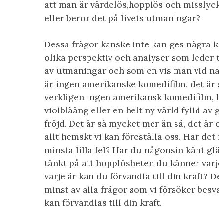
att man är värdelös,hopplös och misslyc
eller beror det på livets utmaningar?
Dessa frågor kanske inte kan ges några k
olika perspektiv och analyser som leder till
av utmaningar och som en vis man vid na
är ingen amerikanske komedifilm, det är s
verkligen ingen amerikansk komedifilm, li
violblåäng eller en helt ny värld fylld av
fröjd. Det är så mycket mer än så, det är
allt hemskt vi kan föreställa oss. Har de
minsta lilla fel? Har du någonsin känt gl
tänkt på att hopplösheten du känner varj
varje år kan du förvandla till din kraft? D
minst av alla frågor som vi försöker bes
kan förvandlas till din kraft.