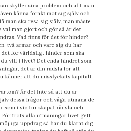
man skyller sina problem och allt man
även känna förakt mot sig själv och
t då man ska resa sig själv, man måste
de val man gjort och gör så är det
ändras. Vad finns för det för hinder?
en, två armar och vare sig du har
 det för världsligt hinder som ska
du vill i livet? Det enda hindret som
ningar, det är din rädsla för att
u känner att du misslyckats kapitalt.
värtom? Är det inte så att du är
själv dessa frågor och våga utmana de
 som i sin tur skapat rädsla och
 För trots alla utmaningar livet gett
omöjliga uppdrag så har du klarat dig