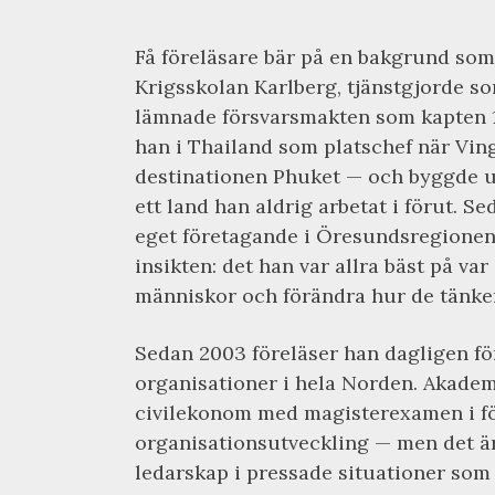
Få föreläsare bär på en bakgrund som
Krigsskolan Karlberg, tjänstgjorde som
lämnade försvarsmakten som kapten 1
han i Thailand som platschef när Vi
destinationen Phuket — och byggde u
ett land han aldrig arbetat i förut. 
eget företagande i Öresundsregionen,
insikten: det han var allra bäst på var
människor och förändra hur de tänker
Sedan 2003 föreläser han dagligen fö
organisationer i hela Norden. Akade
civilekonom med magisterexamen i fö
organisationsutveckling — men det är 
ledarskap i pressade situationer som