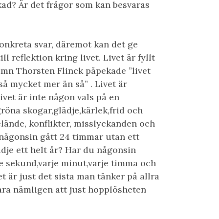
kad? Är det frågor som kan besvaras
onkreta svar, däremot kan det ge
 reflektion kring livet. Livet är fyllt
mn Thorsten Flinck påpekade ”livet
å mycket mer än så” . Livet är
vet är inte någon vals på en
 gröna skogar,glädje,kärlek,frid och
 elände, konflikter, misslyckanden och
t någonsin gått 24 timmar utan ett
ädje ett helt år? Har du någonsin
e sekund,varje minut,varje timma och
et är just det sista man tänker på allra
vara nämligen att just hopplösheten