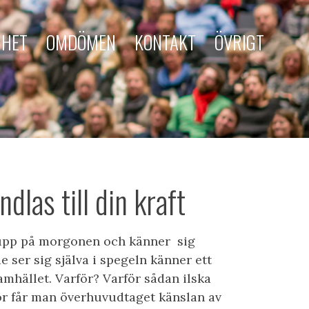
MHET
OMDÖMEN
KONTAKT
ÖVRIGT
dlas till din kraft
 upp på morgonen och känner sig
 ser sig själva i spegeln känner ett
amhället. Varför? Varför sådan ilska
ör får man överhuvudtaget känslan av