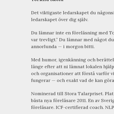
Det viktigaste ledarskapet du någons
ledarskapet över dig själv.
Du lämnar inte en föreläsning med To
var trevligt.” Du lämnar med något du
annorlunda — i morgon bitti.
Med humor, igenkänning och berättels
länge efter att ni lämnat lokalen hjäl
och organisationer att förstå varför v
fungerar — och exakt vad de kan göra 
Nominerad till Stora Talarpriset. Pla
bästa nya föreläsare 2011. En av Sver
föreläsare. ICF-certifierad coach. NLP