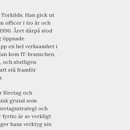
 Torkilds. Han gick ut
 officer i tio år och
990. Året därpå stod
ng öppnade
pp en hel verksamhet i
Sedan kom IT-branschen,
 och slutligen
 att stå framför
.
r företag och
misk grund som
retagsstrategi och
fyrtio år av verkligt
 ger hans verktyg sin