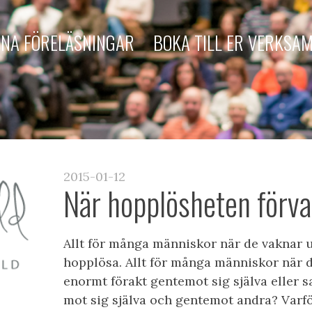
NA FÖRELÄSNINGAR
BOKA TILL ER VERKSA
2015-01-12
När hopplösheten förvan
Allt för många människor när de vaknar
hopplösa. Allt för många människor när de
enormt förakt gentemot sig själva eller s
mot sig själva och gentemot andra? Varf