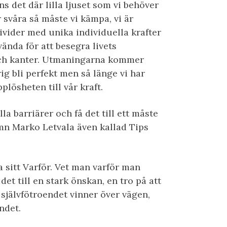
s det där lilla ljuset som vi behöver
 svåra så måste vi kämpa, vi är
ivider med unika individuella krafter
ända för att besegra livets
och kanter. Utmaningarna kommer
g bli perfekt men så länge vi har
plösheten till vår kraft.
lla barriärer och få det till ett måste
mn Marko Letvala även kallad Tips
nna sitt Varför. Vet man varför man
det till en stark önskan, en tro på att
å självfötroendet vinner över vägen,
endet.