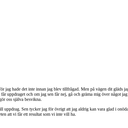
för jag hade det inte innan jag blev tillfrågad. Men på vägen dit gläds jag
te får uppdraget och om jag sen får nej, gå och gräma mig över något jag a
 gör oss själva besvikna.
ill uppdrag. Sen tycker jag för övrigt att jag aldrig kan vara glad i onöd
n att vi får ett resultat som vi inte vill ha.