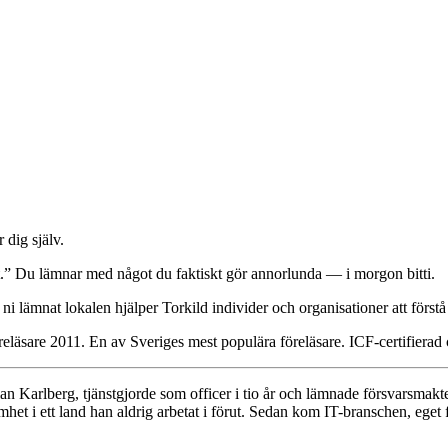
 dig själv.
gt.” Du lämnar med något du faktiskt gör annorlunda — i morgon bitti.
ni lämnat lokalen hjälper Torkild individer och organisationer att först
reläsare 2011. En av Sveriges mest populära föreläsare. ICF-certifierad
an Karlberg, tjänstgjorde som officer i tio år och lämnade försvarsmak
 i ett land han aldrig arbetat i förut. Sedan kom IT-branschen, eget f