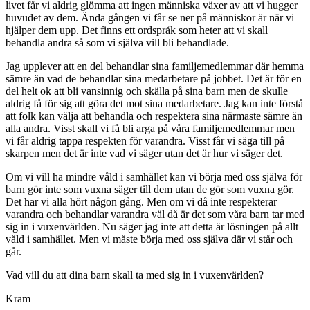
livet får vi aldrig glömma att ingen människa växer av att vi hugger
huvudet av dem. Ända gången vi får se ner på människor är när vi
hjälper dem upp. Det finns ett ordspråk som heter att vi skall
behandla andra så som vi själva vill bli behandlade.
Jag upplever att en del behandlar sina familjemedlemmar där hemma
sämre än vad de behandlar sina medarbetare på jobbet. Det är för en
del helt ok att bli vansinnig och skälla på sina barn men de skulle
aldrig få för sig att göra det mot sina medarbetare. Jag kan inte förstå
att folk kan välja att behandla och respektera sina närmaste sämre än
alla andra. Visst skall vi få bli arga på våra familjemedlemmar men
vi får aldrig tappa respekten för varandra. Visst får vi säga till på
skarpen men det är inte vad vi säger utan det är hur vi säger det.
Om vi vill ha mindre våld i samhället kan vi börja med oss själva för
barn gör inte som vuxna säger till dem utan de gör som vuxna gör.
Det har vi alla hört någon gång. Men om vi då inte respekterar
varandra och behandlar varandra väl då är det som våra barn tar med
sig in i vuxenvärlden. Nu säger jag inte att detta är lösningen på allt
våld i samhället. Men vi måste börja med oss själva där vi står och
går.
Vad vill du att dina barn skall ta med sig in i vuxenvärlden?
Kram