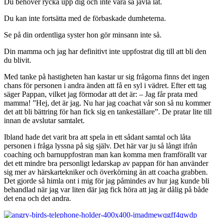
Du behöver rycka upp dig och inte vara så jävla lat.
Du kan inte fortsätta med de förbaskade dumheterna.
Se på din ordentliga syster hon gör minsann inte så.
Din mamma och jag har definitivt inte uppfostrat dig till att bli den
du blivit.
Med tanke på hastigheten han kastar ur sig frågorna finns det ingen
chans för personen i andra änden att få en syl i vädret. Efter ett tag
säger Pappan, vilket jag förmodar att det är: – Jag får prata med
mamma! ”Hej, det är jag. Nu har jag coachat vår son så nu kommer
det att bli bättring för han fick sig en tankeställare”. De pratar lite till
innan de avslutar samtalet.
Ibland hade det varit bra att spela in ett sådant samtal och låta
personen i fråga lyssna på sig själv. Det här var ju så långt ifrån
coaching och barnuppfostran man kan komma men framförallt var
det ett mindre bra personligt ledarskap av pappan för han använder
sig mer av härskartekniker och överkörning än att coacha grabben.
Det gjorde så himla ont i mig för jag påmindes av hur jag kunde bli
behandlad när jag var liten där jag fick höra att jag är dålig på både
det ena och det andra.