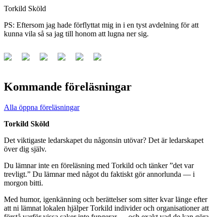
Torkild Sköld
PS: Eftersom jag hade förflyttat mig in i en tyst avdelning för att
kunna vila så sa jag till honom att lugna ner sig.
Kommande föreläsningar
Alla öppna föreläsningar
Torkild Sköld
Det viktigaste ledarskapet du någonsin utövar? Det är ledarskapet
över dig själv.
Du lämnar inte en föreläsning med Torkild och tänker ”det var
trevligt.” Du lämnar med något du faktiskt gör annorlunda — i
morgon bitti.
Med humor, igenkänning och berättelser som sitter kvar länge efter
att ni lämnat lokalen hjälper Torkild individer och organisationer att
förstå varför vissa saker inte fungerar — och exakt vad de kan göra