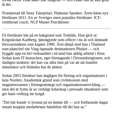
åt det.
Nominerad till Stora Talarpriset. Platinum Speaker. Årets bästa nya
föreläsare 2011. En av Sveriges mest populära föreläsare. ICF-
certifierad coach. NLP Master Practitioner.
Få föreläsare bär på en bakgrund som Torkilds. Han gick ut
Krigsskolan Karlberg, tjänstgjorde som officer i tio år och lämnade
försvarsmakten som kapten 1990. Året därpå stod han i Thailand
som platschef när Ving öppnade destinationen Phuket — och
byggde upp en hel verksamhet i ett land han aldrig arbetat i förut.
Sedan kom IT-branschen, eget företagande i Öresundsregionen, och
slutligen insikten: det han var allra bäst på var att stå framför
människor och förändra hur de tänker.
Sedan 2003 föreläser han dagligen för företag och organisationer i
hela Norden. Akademisk grund som civilekonom med
magisterexamen i företagsstrategi och organisationsutveckling —
men det är fyrtio år av verkligt ledarskap i pressade situationer som
ger hans verktyg sin tyngd.
”Det här kunde vi lyssnat på en timme till — och fortfarande dagar
senare kopplar medarbetare händelser till det han sa.”