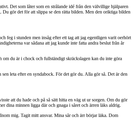
tivt. Det som låter som en strålande idé från den välvillige hjälparen
g. Du gör det för att slippa se den rätta bilden. Men den oriktiga bilden
h feg i stunden men insåg efter ett tag att jag egentligen varit oerhört
ändigheterna var sådana att jag kunde inte fatta andra beslut från år
och om du är i chock och fullständigt skräckslagen kan du inte göra
h sen leta efter en syndabock. För det gör du. Alla gör så. Det är den
isste att du hade och på så sätt hitta en väg ut ur sorgen. Om du gör
mer dina minnen ligga där och gnaga i såret och ärren läks aldrig.
. Inom mig. Tagit mitt ansvar. Mina sår och ärr börjar läka. Dom