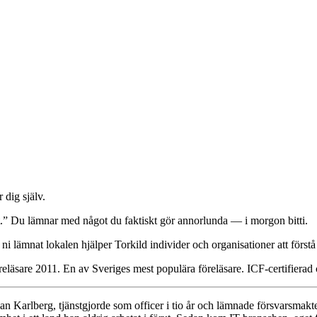
 dig själv.
gt.” Du lämnar med något du faktiskt gör annorlunda — i morgon bitti.
ni lämnat lokalen hjälper Torkild individer och organisationer att först
reläsare 2011. En av Sveriges mest populära föreläsare. ICF-certifierad
an Karlberg, tjänstgjorde som officer i tio år och lämnade försvarsmak