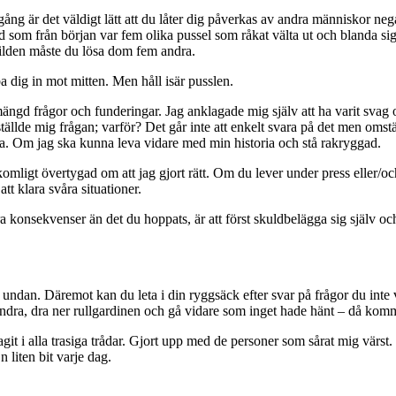
ång är det väldigt lätt att du låter dig påverkas av andra människor nega
 vad som från början var fem olika pussel som råkat välta ut och blanda si
bilden måste du lösa dom fem andra.
a dig in mot mitten. Men håll isär pusslen.
ngd frågor och funderingar. Jag anklagade mig själv att ha varit svag oc
ställde mig frågan; varför? Det går inte att enkelt svara på det men omst
tera. Om jag ska kunna leva vidare med min historia och stå rakryggad.
llkomligt övertygad om att jag gjort rätt. Om du lever under press eller/
att klara svåra situationer.
ra konsekvenser än det du hoppats, är att först skuldbelägga sig själv oc
ndan. Däremot kan du leta i din ryggsäck efter svar på frågor du inte v
er andra, dra ner rullgardinen och gå vidare som inget hade hänt – då kom
git i alla trasiga trådar. Gjort upp med de personer som sårat mig värst
 liten bit varje dag.