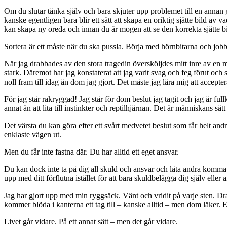
Om du slutar tänka själv och bara skjuter upp problemet till en annan g
kanske egentligen bara blir ett sätt att skapa en oriktig sjätte bild av
kan skapa ny oreda och innan du är mogen att se den korrekta sjätte 
Sortera är ett måste när du ska pussla. Börja med hörnbitarna och jobb
När jag drabbades av den stora tragedin översköljdes mitt inre av en mä
stark. Däremot har jag konstaterat att jag varit svag och feg förut och 
noll fram till idag än dom jag gjort. Det måste jag lära mig att accep
För jag står rakryggad! Jag står för dom beslut jag tagit och jag är fu
annat än att lita till instinkter och reptilhjärnan. Det är människans sätt 
Det värsta du kan göra efter ett svårt medvetet beslut som får helt and
enklaste vägen ut.
Men du får inte fastna där. Du har alltid ett eget ansvar.
Du kan dock inte ta på dig all skuld och ansvar och låta andra komma u
upp med ditt förflutna istället för att bara skuldbelägga dig själv ell
Jag har gjort upp med min ryggsäck. Vänt och vridit på varje sten. Dra
kommer blöda i kanterna ett tag till – kanske alltid – men dom läker. En
Livet går vidare. På ett annat sätt – men det går vidare.