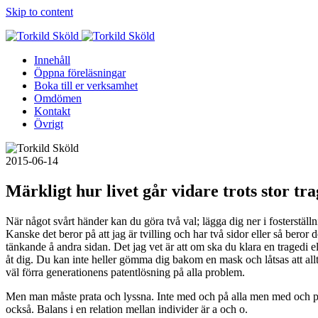
Skip to content
Innehåll
Öppna föreläsningar
Boka till er verksamhet
Omdömen
Kontakt
Övrigt
2015-06-14
Märkligt hur livet går vidare trots stor tra
När något svårt händer kan du göra två val; lägga dig ner i fosterställn
Kanske det beror på att jag är tvilling och har två sidor eller så beror
tänkande å andra sidan. Det jag vet är att om ska du klara en tragedi e
åt dig. Du kan inte heller gömma dig bakom en mask och låtsas att allt 
väl förra generationens patentlösning på alla problem.
Men man måste prata och lyssna. Inte med och på alla men med och på d
också. Balans i en relation mellan individer är a och o.