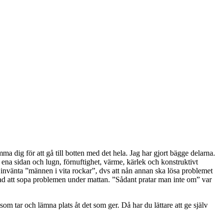
ma dig för att gå till botten med det hela. Jag har gjort bägge delarna.
 å ena sidan och lugn, förnuftighet, värme, kärlek och konstruktivt
ch invänta ”männen i vita rockar”, dvs att nån annan ska lösa problemet
strad att sopa problemen under mattan. ”Sådant pratar man inte om” var
m tar och lämna plats åt det som ger. Då har du lättare att ge själv