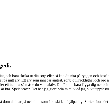
gedi.
ing och bara skrika ut din sorg eller så kan du räta på ryggen och bestäm
 det på mitt arv. Ett arv som innebär ångest, sorg, otillräcklighet och oro
ller ett trauma så måste du vara aktiv. Du får inte bara lägga dig ner o
är bra. Spela teater. Det har jag gjort hela mitt liv då jag blivit uppfo
om du litar på och dom som faktiskt kan hjälpa dig. Sortera bort det so