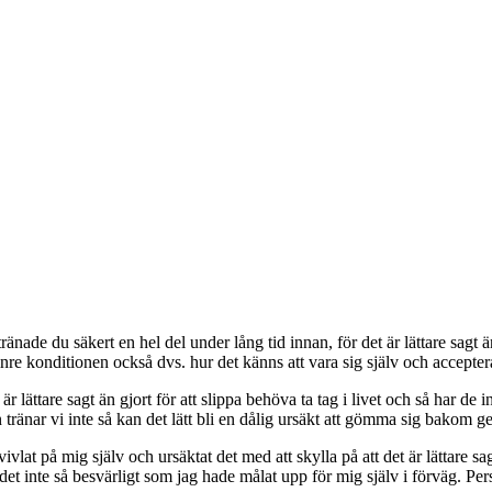
ade du säkert en hel del under lång tid innan, för det är lättare sagt än
nre konditionen också dvs. hur det känns att vara sig själv och acceptera 
r lättare sagt än gjort för att slippa behöva ta tag i livet och så har de 
n tränar vi inte så kan det lätt bli en dålig ursäkt att gömma sig bakom ge
ivlat på mig själv och ursäktat det med att skylla på att det är lättare sa
 det inte så besvärligt som jag hade målat upp för mig själv i förväg. Pe