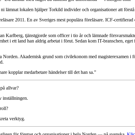
ni lämnat lokalen hjälper Torkild individer och organisationer att först
reläsare 2011. En av Sveriges mest populära föreläsare. ICF-certifierad
an Karlberg, tjänstgjorde som officer i tio år och lämnade försvarsmak
 i ett land han aldrig arbetat i förut. Sedan kom IT-branschen, eget f
hela Norden. Akademisk grund som civilekonom med magisterexamen i för
d.
are kopplar medarbetare händelser till det han sa.”
 på allvar?
 inställningen.
roll?
reta verktyg.
dagligen för företag och organisationer i hela Norden — på svenska.
Klic