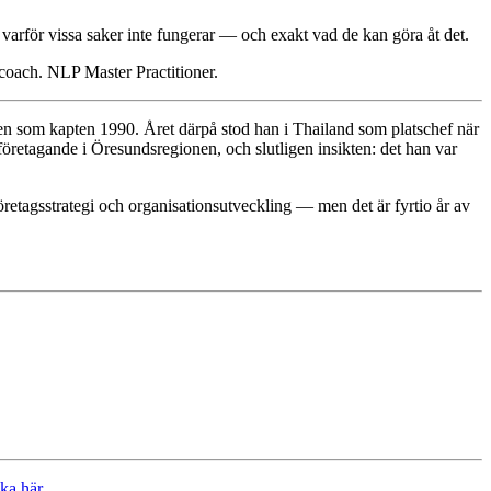
å varför vissa saker inte fungerar — och exakt vad de kan göra åt det.
 coach. NLP Master Practitioner.
ten som kapten 1990. Året därpå stod han i Thailand som platschef när
öretagande i Öresundsregionen, och slutligen insikten: det han var
etagsstrategi och organisationsutveckling — men det är fyrtio år av
ka här.