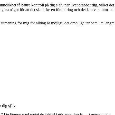
olikhet få bättre kontroll på dig själv när livet drabbar dig, vilket det 
uta göra något för att det skall ske en förändring och det kan vara utma
utmaning för mig för allting är möjligt, det omöjliga tar bara lite längre 
 dig själv.
gt.” Du lämnar med något du faktiskt gör annorlunda — i morgon bitti.