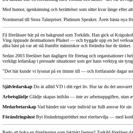
Med humor, igenkänning och berättelser som sitter kvar länge efter att 
Nominerad till Stora Talarpriset. Platinum Speaker. Årets bästa nya fö
Få föreläsare bär på en bakgrund som Torkilds. Han gick ut Krigsskol
Ving öppnade destinationen Phuket — och byggde upp en hel verksamhet
allra bäst på var att stå framför människor och förändra hur de tänker.
Sedan 2003 föreläser han dagligen för företag och organisationer i 
verkligt ledarskap i pressade situationer som ger hans verktyg sin tyng
”Det här kunde vi lyssnat på en timme till — och fortfarande dagar sen
Självledarskap
Du är alltid VD i ditt eget liv. Hur tar du det ansvaret
Arbetsglädje
Glädje skapas inifrån — inte av arbetsuppgiften, utan av
Medarbetarskap
Vad händer när varje individ tar fullt ansvar för sin 
Förändringslust
Byt förändringströtthet mot rörelsevilja — med konk
Redo att boka en föreläsning som faktiskt fastnar? Torkild föreläser 