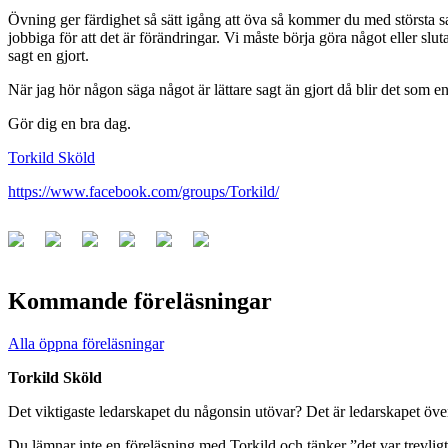
Övning ger färdighet så sätt igång att öva så kommer du med största sann
jobbiga för att det är förändringar. Vi måste börja göra något eller sl
sagt en gjort.
När jag hör någon säga något är lättare sagt än gjort då blir det som en 
Gör dig en bra dag.
Torkild Sköld
https://www.facebook.com/groups/Torkild/
Kommande föreläsningar
Alla öppna föreläsningar
Torkild Sköld
Det viktigaste ledarskapet du någonsin utövar? Det är ledarskapet över
Du lämnar inte en föreläsning med Torkild och tänker ”det var trevli