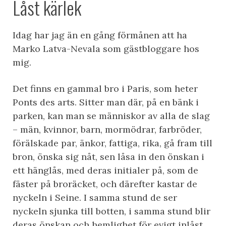
Låst kärlek
Idag har jag än en gång förmånen att ha
Marko Latva-Nevala som gästbloggare hos
mig.
Det finns en gammal bro i Paris, som heter
Ponts des arts. Sitter man där, på en bänk i
parken, kan man se människor av alla de slag
– män, kvinnor, barn, mormödrar, farbröder,
förälskade par, änkor, fattiga, rika, gå fram till
bron, önska sig nåt, sen låsa in den önskan i
ett hänglås, med deras initialer på, som de
fäster på broräcket, och därefter kastar de
nyckeln i Seine. I samma stund de ser
nyckeln sjunka till botten, i samma stund blir
deras önskan och hemlighet för evigt inlåst,